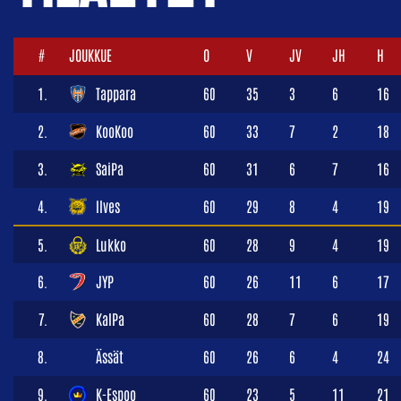
#
JOUKKUE
O
V
JV
JH
H
1.
Tappara
60
35
3
6
16
2.
KooKoo
60
33
7
2
18
3.
SaiPa
60
31
6
7
16
4.
Ilves
60
29
8
4
19
5.
Lukko
60
28
9
4
19
6.
JYP
60
26
11
6
17
7.
KalPa
60
28
7
6
19
8.
Ässät
60
26
6
4
24
9.
K-Espoo
60
23
5
11
21