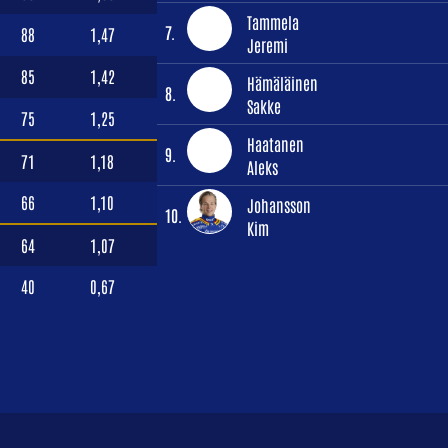
Tammela
7.
88
1,47
Jeremi
85
1,42
Hämäläinen
8.
Sakke
75
1,25
Haatanen
9.
71
1,18
Aleks
66
1,10
Johansson
10.
Kim
64
1,07
40
0,67