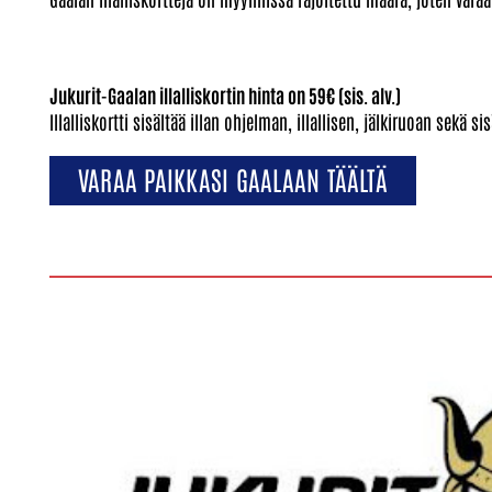
Jukurit-Gaalan illalliskortin hinta on 59€ (sis. alv.)
Illalliskortti sisältää illan ohjelman, illallisen, jälkiruoan sekä
VARAA PAIKKASI GAALAAN TÄÄLTÄ