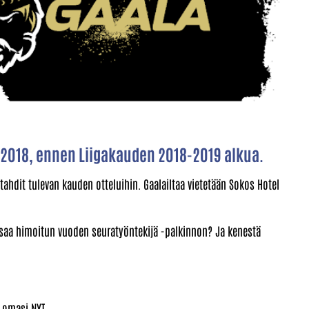
.2018, ennen Liigakauden 2018-2019 alkua.
ahdit tulevan kauden otteluihin. Gaalailtaa vietetään Sokos Hotel
saa himoitun vuoden seuratyöntekijä -palkinnon? Ja kenestä
a omasi NYT.