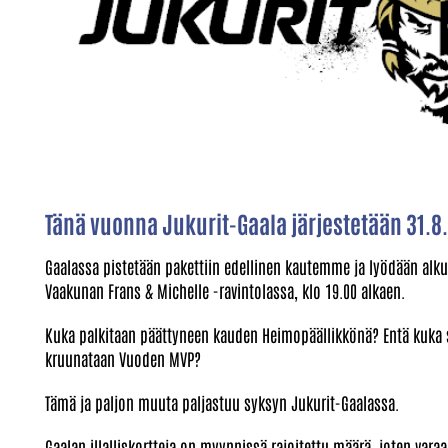
Tänä vuonna Jukurit-Gaala järjestetään 31.8
Gaalassa pistetään pakettiin edellinen kautemme ja lyödään alkut
Vaakunan Frans & Michelle -ravintolassa, klo 19.00 alkaen.
Kuka palkitaan päättyneen kauden Heimopäällikkönä? Entä kuka 
kruunataan Vuoden MVP?
Tämä ja paljon muuta paljastuu syksyn Jukurit-Gaalassa.
Gaalan illalliskortteja on myynnissä rajoitettu määrä, joten vara