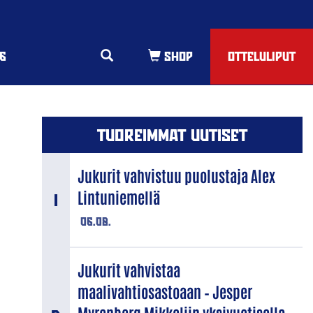
6
OTTELULIPUT
TUOREIMMAT UUTISET
Jukurit vahvistuu puolustaja Alex
Lintuniemellä
06.08.
Jukurit vahvistaa
maalivahtiosastoaan – Jesper