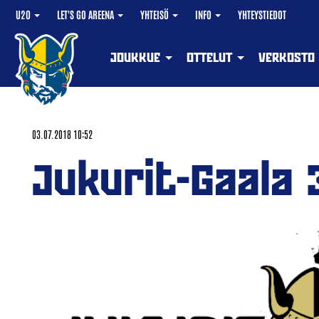
U20
LET'S GO AREENA
YHTEISÖ
INFO
YHTEYSTIEDOT
JOUKKUE
OTTELUT
VERKOSTO
03.07.2018 10:52
Jukurit-Gaala 3