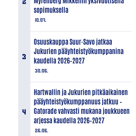
Myrenberg Mikkeliin yksivuotisella
sopimuksella
10.07.
Osuuskauppa Suur-Savo jatkaa
Jukurien pääyhteistyökumppanina
kaudella 2026–2027
30.06.
Hartwallin ja Jukurien pitkäaikainen
pääyhteistyökumppanuus jatkuu –
Gatorade vahvasti mukana joukkueen
arjessa kaudella 2026–2027
26.06.