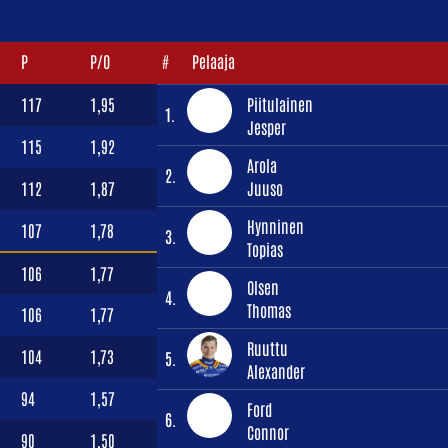
P
P/O
#
Pelaaja
117
1,95
Piitulainen
1.
Jesper
115
1,92
Arola
2.
112
1,87
Juuso
Hynninen
107
1,78
3.
Topias
106
1,77
Olsen
4.
Thomas
106
1,77
Ruuttu
104
1,73
5.
Alexander
94
1,57
Ford
6.
Connor
90
1,50