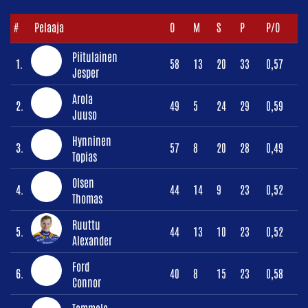
#
Pelaaja
O
M
S
P
P/O
Piitulainen
1.
58
13
20
33
0,57
Jesper
Arola
2.
49
5
24
29
0,59
Juuso
Hynninen
3.
57
8
20
28
0,49
Topias
Olsen
4.
44
14
9
23
0,52
Thomas
Ruuttu
5.
44
13
10
23
0,52
Alexander
Ford
6.
40
8
15
23
0,58
Connor
Tammela