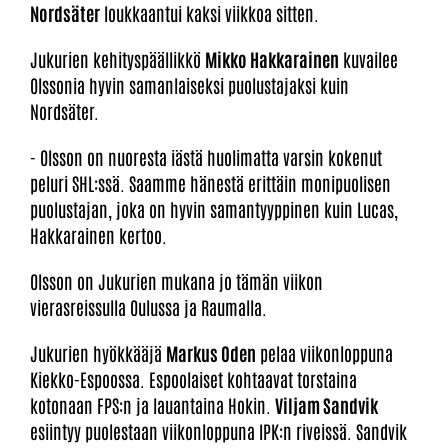
Nordsäter
loukkaantui kaksi viikkoa sitten.
Jukurien kehityspäällikkö
Mikko Hakkarainen
kuvailee
Olssonia hyvin samanlaiseksi puolustajaksi kuin
Nordsäter.
- Olsson on nuoresta iästä huolimatta varsin kokenut
peluri SHL:ssä. Saamme hänestä erittäin monipuolisen
puolustajan, joka on hyvin samantyyppinen kuin Lucas,
Hakkarainen kertoo.
Olsson on Jukurien mukana jo tämän viikon
vierasreissulla Oulussa ja Raumalla.
Jukurien hyökkääjä
Markus Oden
pelaa viikonloppuna
Kiekko-Espoossa. Espoolaiset kohtaavat torstaina
kotonaan FPS:n ja lauantaina Hokin.
Viljam Sandvik
esiintyy puolestaan viikonloppuna IPK:n riveissä. Sandvik