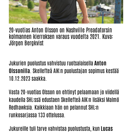
20-vuotias Anton Olsson on Nashville Preadatorsin
kolmannen kierroksen varaus vuodelta 2021. Kuva:
Jörgen Bergkvist
Jukurien puolustus vahvistuu ruotsalaisella
Anton
Olssonilla
. Skellefteå AIK:n puolustajan sopimus kestää
10.12.2023 saakka.
Vasta 20-vuotias Olsson on ehtinyt pelaamaan jo viidellä
kaudella SHL:ssä edustaen Skellefteå AIK:n lisäksi Malmö
Redhawksia. Kaikkiaan hän on pelannut SHL:n
runkosarjassa 133 ottelussa.
Jukureille tuli tarve vahvistaa puolustusta, kun
Lucas