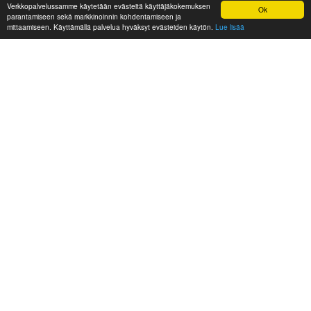
Verkkopalvelussamme käytetään evästeitä käyttäjäkokemuksen
Ok
parantamiseen sekä markkinoinnin kohdentamiseen ja
mittaamiseen. Käyttämällä palvelua hyväksyt evästeiden käytön.
Lue lisää