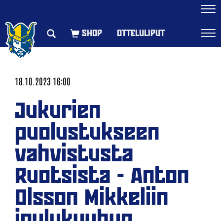
Navi
OTTELULIPUT
Navi
18.10.2023 16:00
Jukurien
puolustukseen
vahvistusta
Ruotsista - Anton
Olsson Mikkeliin
joulukuuhun