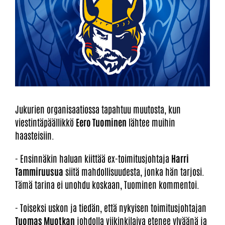
Jukurien organisaatiossa tapahtuu muutosta, kun
viestintäpäällikkö
Eero Tuominen
lähtee muihin
haasteisiin.
- Ensinnäkin haluan kiittää ex-toimitusjohtaja
Harri
Tammiruusua
siitä mahdollisuudesta, jonka hän tarjosi.
Tämä tarina ei unohdu koskaan, Tuominen kommentoi.
- Toiseksi uskon ja tiedän, että nykyisen toimitusjohtajan
Tuomas Muotkan
johdolla viikinkilaiva etenee ylväänä ja