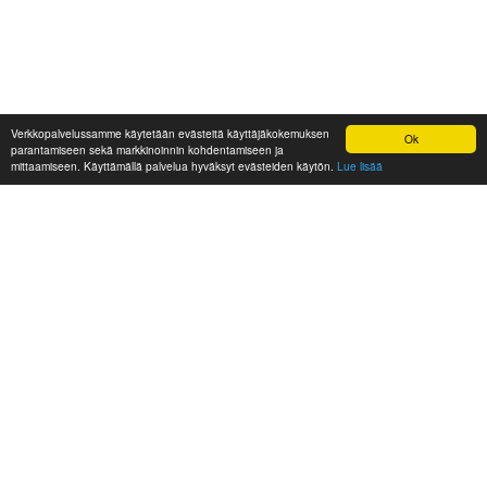
Verkkopalvelussamme käytetään evästeitä käyttäjäkokemuksen
Ok
parantamiseen sekä markkinoinnin kohdentamiseen ja
mittaamiseen. Käyttämällä palvelua hyväksyt evästeiden käytön.
Lue lisää