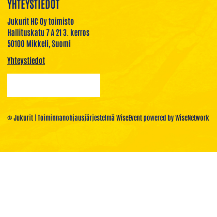
YHTEYSTIEDOT
Jukurit HC Oy toimisto
Hallituskatu 7 A 21 3. kerros
50100 Mikkeli, Suomi
Yhteystiedot
© Jukurit
| Toiminnanohjausjärjestelmä
WiseEvent
powered by
WiseNetwork