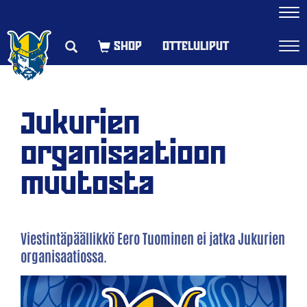
Navi
OTTELULIPUT
Navi
Jukurien
organisaatioon
muutosta
Viestintäpäällikkö Eero Tuominen ei jatka Jukurien
organisaatiossa.