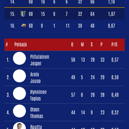
14.
60
16
6
6
32
66
1,10
15.
60
15
6
7
32
64
1,07
16.
60
9
1
11
39
40
0,67
#
Pelaaja
O
M
S
P
P/O
Piitulainen
1.
58
13
20
33
0,57
Jesper
Arola
2.
49
5
24
29
0,59
Juuso
Hynninen
3.
57
8
20
28
0,49
Topias
Olsen
4.
44
14
9
23
0,52
Thomas
Ruuttu