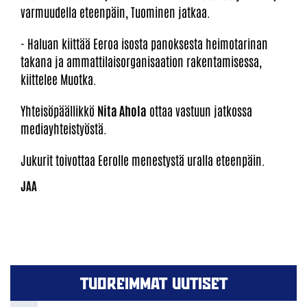
varmuudella eteenpäin, Tuominen jatkaa.
- Haluan kiittää Eeroa isosta panoksesta heimotarinan
takana ja ammattilaisorganisaation rakentamisessa,
kiittelee Muotka.
Yhteisöpäällikkö
Nita Ahola
ottaa vastuun jatkossa
mediayhteistyöstä.
Jukurit toivottaa Eerolle menestystä uralla eteenpäin.
TUOREIMMAT UUTISET