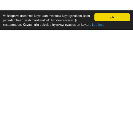
Verkkopalvelussamme käytetään evästeitä käyttäjäkokemuksen
Ok
parantamiseen sekä markkinoinnin kohdentamiseen ja
mittaamiseen. Käyttämällä palvelua hyväksyt evästeiden käytön.
Lue lisää