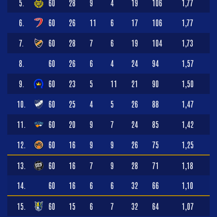
5.
60
28
9
4
19
106
1,77
6.
60
26
11
6
17
106
1,77
7.
60
28
7
6
19
104
1,73
8.
60
26
6
4
24
94
1,57
9.
60
23
5
11
21
90
1,50
10.
60
25
4
5
26
88
1,47
11.
60
20
9
7
24
85
1,42
12.
60
16
9
9
26
75
1,25
13.
60
16
7
9
28
71
1,18
14.
60
16
6
6
32
66
1,10
15.
60
15
6
7
32
64
1,07