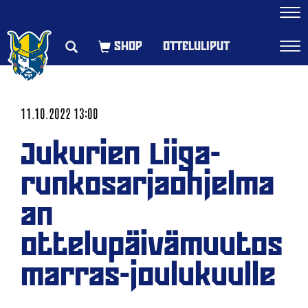
Navi
OTTELULIPUT
Navi
11.10.2022 13:00
Jukurien Liiga-
runkosarjaohjelma
an
ottelupäivämuutos
marras-joulukuulle