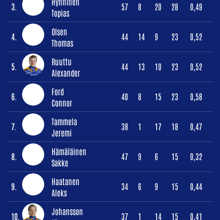
Hynninen
3.
57
8
20
28
0,49
Topias
Olsen
4.
44
14
9
23
0,52
Thomas
Ruuttu
5.
44
13
10
23
0,52
Alexander
Ford
6.
40
8
15
23
0,58
Connor
Tammela
7.
38
1
17
18
0,47
Jeremi
Hämäläinen
8.
47
9
6
15
0,32
Sakke
Haatanen
9.
34
6
9
15
0,44
Aleks
Johansson
10.
37
1
14
15
0,41