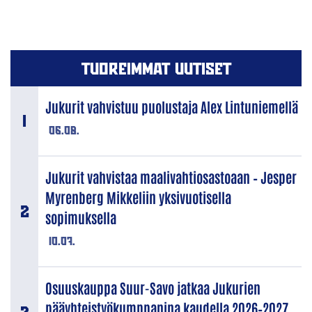
TUOREIMMAT UUTISET
Jukurit vahvistuu puolustaja Alex Lintuniemellä
06.08.
Jukurit vahvistaa maalivahtiosastoaan – Jesper
Myrenberg Mikkeliin yksivuotisella
sopimuksella
10.07.
Osuuskauppa Suur-Savo jatkaa Jukurien
pääyhteistyökumppanina kaudella 2026–2027