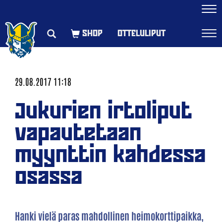
Navi
OTTELULIPUT
Navi
29.08.2017 11:18
Jukurien irtoliput
vapautetaan
myynttin kahdessa
osassa
Hanki vielä paras mahdollinen heimokorttipaikka,