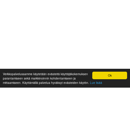
Verkkopalvelussamme käytetään evästeitä käyttäjäkokemuksen
Ok
parantamiseen sekä markkinoinnin kohdentamiseen ja
mittaamiseen. Käyttämällä palvelua hyväksyt evästeiden käytön.
Lue lisää