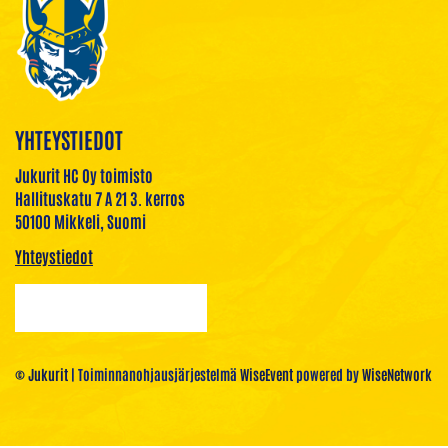
YHTEYSTIEDOT
Jukurit HC Oy toimisto
Hallituskatu 7 A 21 3. kerros
50100 Mikkeli, Suomi
Yhteystiedot
© Jukurit
| Toiminnanohjausjärjestelmä
WiseEvent
powered by
WiseNetwork