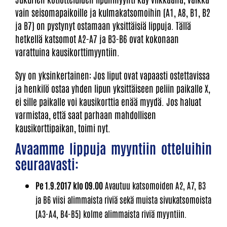
vain seisomapaikoille ja kulmakatsomoihin (A1, A8, B1, B2
ja B7) on pystynyt ostamaan yksittäisiä lippuja. Tällä
hetkellä katsomot A2-A7 ja B3-B6 ovat kokonaan
varattuina kausikorttimyyntiin.
Syy on yksinkertainen: Jos liput ovat vapaasti ostettavissa
ja henkilö ostaa yhden lipun yksittäiseen peliin paikalle X,
ei sille paikalle voi kausikorttia enää myydä. Jos haluat
varmistaa, että saat parhaan mahdollisen
kausikorttipaikan, toimi nyt.
Avaamme lippuja myyntiin otteluihin
seuraavasti:
Pe 1.9.2017 klo 09.00
Avautuu katsomoiden A2, A7, B3
ja B6 viisi alimmaista riviä sekä muista sivukatsomoista
(A3-A4, B4-B5) kolme alimmaista riviä myyntiin.