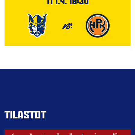
Ti 1.9. 18:30
VS.
TILASTOT
#
O
V
JV
JH
H
P
P/O