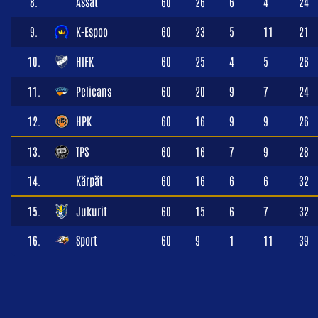
8.
Ässät
60
26
6
4
24
9.
K-Espoo
60
23
5
11
21
10.
HIFK
60
25
4
5
26
11.
Pelicans
60
20
9
7
24
12.
HPK
60
16
9
9
26
13.
TPS
60
16
7
9
28
14.
Kärpät
60
16
6
6
32
15.
Jukurit
60
15
6
7
32
16.
Sport
60
9
1
11
39