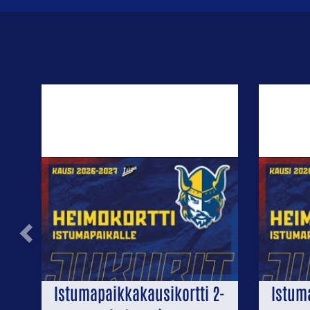
Previous
Istumapaikkakausikortti 2-
Istum