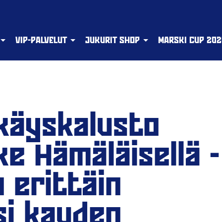
VIP-PALVELUT
JUKURIT SHOP
MARSKI CUP 202
käyskalusto
e Hämäläisellä -
 erittäin
si kauden