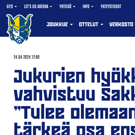
U20
LET'S GO AREENA
YHTEISÖ
INFO
YHTEYSTIEDOT
JOUKKUE
OTTELUT
VERKOSTO
24.04.2024 12:00
Jukurien hyök
vahvistuu Sakk
"Tulee olemaan
tärkeä osa en