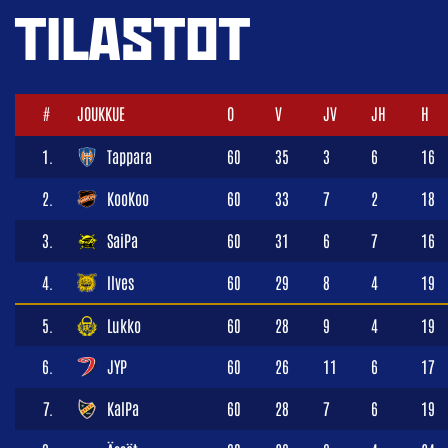
TILASTOT
#
JOUKKUE
O
V
JV
JH
H
1.
Tappara
60
35
3
6
16
2.
KooKoo
60
33
7
2
18
3.
SaiPa
60
31
6
7
16
4.
Ilves
60
29
8
4
19
5.
Lukko
60
28
9
4
19
6.
JYP
60
26
11
6
17
7.
KalPa
60
28
7
6
19