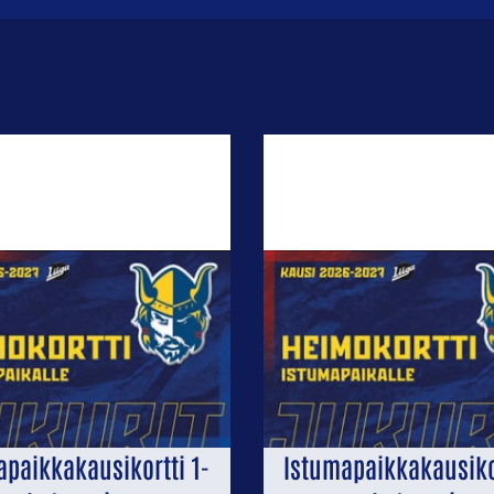
apaikkakausikortti 1-
Istumapaikkakausikor