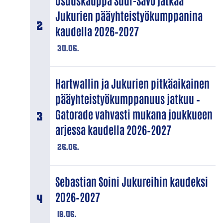
Osuuskauppa Suur-Savo jatkaa
Jukurien pääyhteistyökumppanina
kaudella 2026–2027
30.06.
Hartwallin ja Jukurien pitkäaikainen
pääyhteistyökumppanuus jatkuu –
Gatorade vahvasti mukana joukkueen
arjessa kaudella 2026–2027
26.06.
Sebastian Soini Jukureihin kaudeksi
2026–2027
18.06.