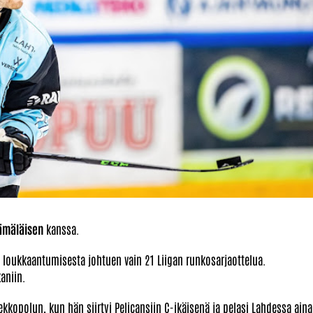
ämäläisen
kanssa.
n loukkaantumisesta johtuen vain 21 Liigan runkosarjaottelua.
aniin.
ekkopolun, kun hän siirtyi Pelicansiin C-ikäisenä ja pelasi Lahdessa aina