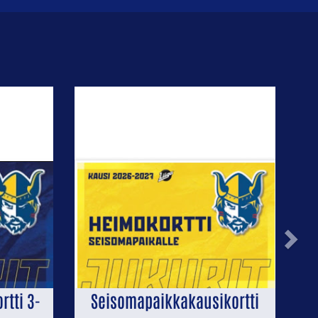
Next
tti 3-
Seisomapaikkakausikortti