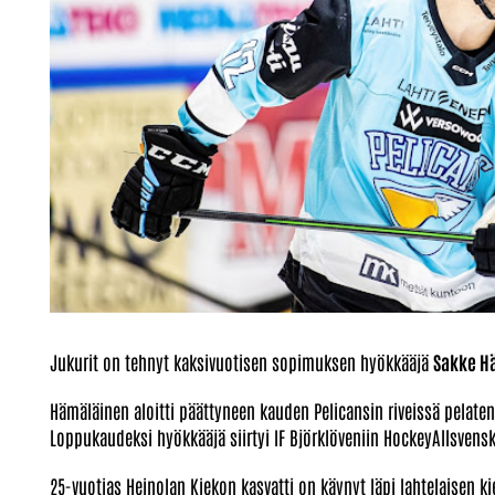
Jukurit on tehnyt kaksivuotisen sopimuksen hyökkääjä
Sakke H
Hämäläinen aloitti päättyneen kauden Pelicansin riveissä pelate
Loppukaudeksi hyökkääjä siirtyi IF Björklöveniin HockeyAllsvensk
25-vuotias Heinolan Kiekon kasvatti on käynyt läpi lahtelaisen ki