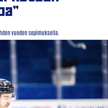
oa"
kahden vuoden sopimuksella.