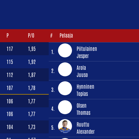
P
P/O
#
Pelaaja
117
1,95
Piitulainen
1.
Jesper
115
1,92
Arola
2.
112
1,87
Juuso
Hynninen
107
1,78
3.
Topias
106
1,77
Olsen
4.
Thomas
106
1,77
Ruuttu
104
1,73
5.
Alexander