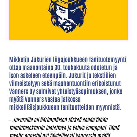
Mikkelin Jukurien liigajoukkueen fanituotemyynti
ottaa maanantaina 30. toukokuuta odotetun ja
ison askeleen eteenpäin. Jukurit ja tekstiilien
viimeistelyyn sekä maahantuontiin erikoistunut
Vanners Oy solmivat yhteistyösopimuksen, jonka
myötä Vanners vastaa jatkossa
mikkeliläisjoukkueen fanituotteiden myynnistä.
-
Jukureille oli äärimmäisen tärkeä saada tähän
toimintasektoriin luotettava ja vahva kumppani. Tämä
tavoite onnistui nyt täydellisesti Vannersin myötä.