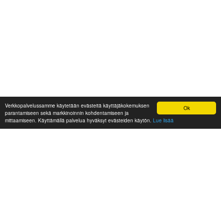
Verkkopalvelussamme käytetään evästeitä käyttäjäkokemuksen
Ok
parantamiseen sekä markkinoinnin kohdentamiseen ja
mittaamiseen. Käyttämällä palvelua hyväksyt evästeiden käytön.
Lue lisää