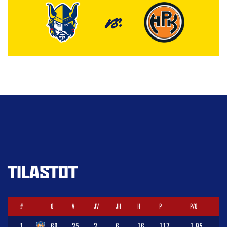
VS.
TILASTOT
#
O
V
JV
JH
H
P
P/O
1.
60
35
3
6
16
117
1,95