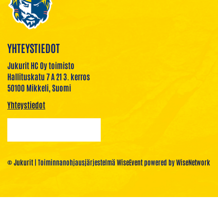
YHTEYSTIEDOT
Jukurit HC Oy toimisto
Hallituskatu 7 A 21 3. kerros
50100 Mikkeli, Suomi
Yhteystiedot
© Jukurit
| Toiminnanohjausjärjestelmä
WiseEvent
powered by
WiseNetwork