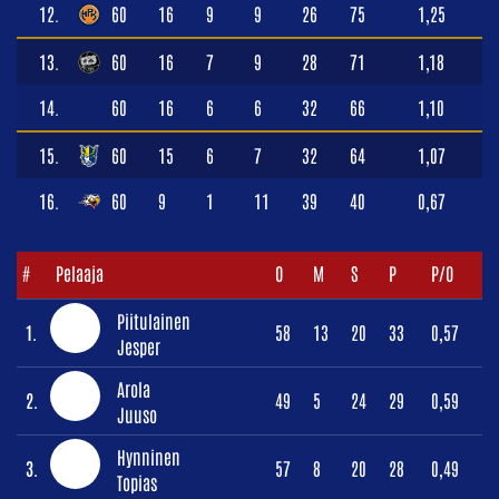
12.
60
16
9
9
26
75
1,25
13.
60
16
7
9
28
71
1,18
14.
60
16
6
6
32
66
1,10
15.
60
15
6
7
32
64
1,07
16.
60
9
1
11
39
40
0,67
#
Pelaaja
O
M
S
P
P/O
Piitulainen
1.
58
13
20
33
0,57
Jesper
Arola
2.
49
5
24
29
0,59
Juuso
Hynninen
3.
57
8
20
28
0,49
Topias