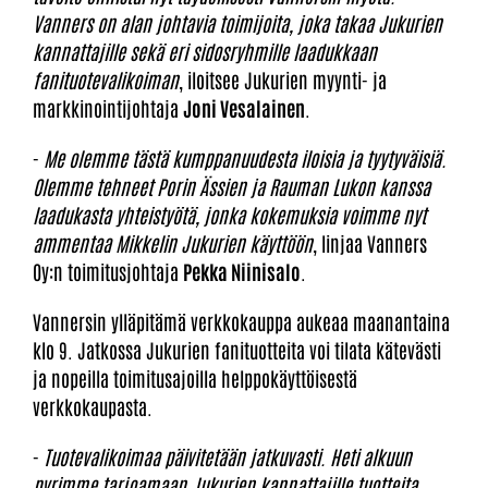
Vanners on alan johtavia toimijoita, joka takaa Jukurien
kannattajille sekä eri sidosryhmille laadukkaan
fanituotevalikoiman
, iloitsee Jukurien myynti- ja
markkinointijohtaja
Joni Vesalainen
.
-
Me olemme tästä kumppanuudesta iloisia ja tyytyväisiä.
Olemme tehneet Porin Ässien ja Rauman Lukon kanssa
laadukasta yhteistyötä, jonka kokemuksia voimme nyt
ammentaa Mikkelin Jukurien käyttöön
, linjaa Vanners
Oy:n toimitusjohtaja
Pekka Niinisalo
.
Vannersin ylläpitämä verkkokauppa aukeaa maanantaina
klo 9. Jatkossa Jukurien fanituotteita voi tilata kätevästi
ja nopeilla toimitusajoilla helppokäyttöisestä
verkkokaupasta.
-
Tuotevalikoimaa päivitetään jatkuvasti. Heti alkuun
pyrimme tarjoamaan Jukurien kannattajille tuotteita,