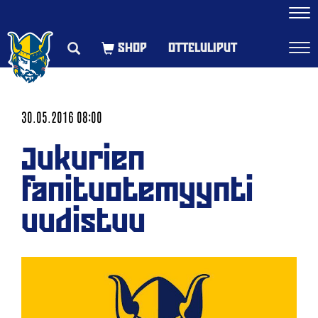
Navi
OTTELULIPUT
Navi
30.05.2016 08:00
Jukurien
fanituotemyynti
uudistuu