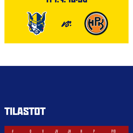
VS.
TILASTOT
#
O
V
JV
JH
H
P
P/O