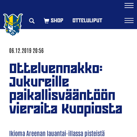
Navi
OTTELULIPUT
Navi
06.12.2019 20:56
Otteluennakko:
Jukureille
paikallisvääntöön
vieraita Kuopiosta
Ikioma Areenan lauantai-illassa pisteistä