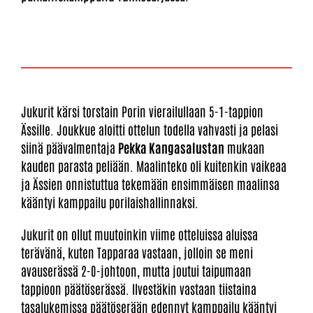
Jukurit kärsi torstain Porin vierailullaan 5-1-tappion
Ässille. Joukkue aloitti ottelun todella vahvasti ja pelasi
siinä päävalmentaja
Pekka Kangasalustan
mukaan
kauden parasta peliään. Maalinteko oli kuitenkin vaikeaa
ja Ässien onnistuttua tekemään ensimmäisen maalinsa
kääntyi kamppailu porilaishallinnaksi.
Jukurit on ollut muutoinkin viime otteluissa aluissa
terävänä, kuten Tapparaa vastaan, jolloin se meni
avauserässä 2-0-johtoon, mutta joutui taipumaan
tappioon päätöserässä. Ilvestäkin vastaan tiistaina
tasalukemissa päätöserään edennyt kamppailu kääntyi