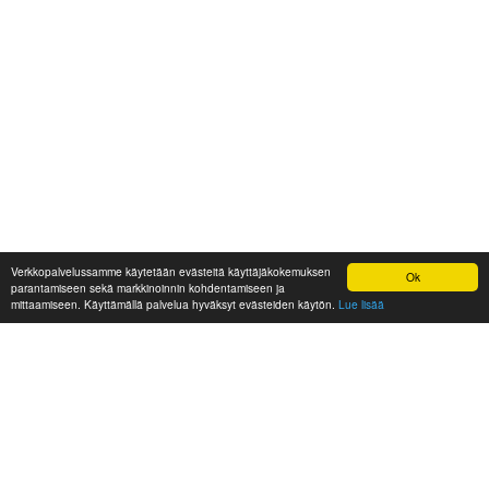
Verkkopalvelussamme käytetään evästeitä käyttäjäkokemuksen
Ok
parantamiseen sekä markkinoinnin kohdentamiseen ja
mittaamiseen. Käyttämällä palvelua hyväksyt evästeiden käytön.
Lue lisää