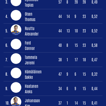
3.
57
8
20
28
0,49
Topias
Olsen
4.
44
14
9
23
0,52
Thomas
Ruuttu
5.
44
13
10
23
0,52
Alexander
Ford
6.
40
8
15
23
0,58
Connor
Tammela
7.
38
1
17
18
0,47
Jeremi
Hämäläinen
8.
47
9
6
15
0,32
Sakke
Haatanen
9.
34
6
9
15
0,44
Aleks
Johansson
10.
37
1
14
15
0,41
Kim