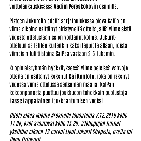
voittolaukauskisassa
Vadim Pereskokovin
osumilla.
Pisteen Jukureita edellä sarjataulukossa oleva KalPa on
viime aikoina esittänyt piristyneitä otteita, sillä viimeisistä
viidestä ottelustaan se on voittanut kolme. Jukurit-
otteluun se lähtee kuitenkin kaksi tappiota allaan, joista
viimeisin tuli tiistaina SaiPaa vastaan 2-5-lukemin.
Kuopiolaisryhmän hyökkäyksessä viime peleissä vahvoja
otteita on esittänyt kokenut
Kai Kantola
, joka on iskenyt
viidessä viime ottelussa seitsemän maalia. KalPan
kokoonpanosta puuttuu joukkueen tehokkain puolustaja
Lasse Lappalainen
loukkaantumisen vuoksi.
Ottelu alkaa Ikioma Areenalla lauantaina 7.12.2019 kello
17.00, ovet avautuvat kello 15.30.
Irtolippujen hinnat
yksittäin alkaen 12 euroa! Liput Jukurit Shopista, ovelta tai
lippu.fi/jukurit
.