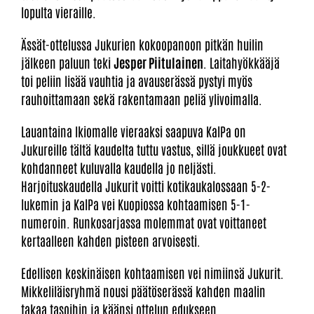
lopulta vieraille.
Ässät-ottelussa Jukurien kokoopanoon pitkän huilin
jälkeen paluun teki
Jesper Piitulainen
. Laitahyökkääjä
toi peliin lisää vauhtia ja avauserässä pystyi myös
rauhoittamaan sekä rakentamaan peliä ylivoimalla.
Lauantaina Ikiomalle vieraaksi saapuva KalPa on
Jukureille tältä kaudelta tuttu vastus, sillä joukkueet ovat
kohdanneet kuluvalla kaudella jo neljästi.
Harjoituskaudella Jukurit voitti kotikaukalossaan 5-2-
lukemin ja KalPa vei Kuopiossa kohtaamisen 5-1-
numeroin. Runkosarjassa molemmat ovat voittaneet
kertaalleen kahden pisteen arvoisesti.
Edellisen keskinäisen kohtaamisen vei nimiinsä Jukurit.
Mikkeliläisryhmä nousi päätöserässä kahden maalin
takaa tasoihin ja käänsi ottelun edukseen