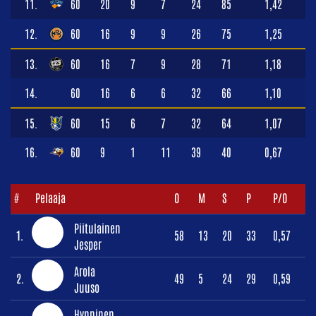
11.
60
20
9
7
24
85
1,42
12.
60
16
9
9
26
75
1,25
13.
60
16
7
9
28
71
1,18
14.
60
16
6
6
32
66
1,10
15.
60
15
6
7
32
64
1,07
16.
60
9
1
11
39
40
0,67
#
Pelaaja
O
M
S
P
P/O
Piitulainen
1.
58
13
20
33
0,57
Jesper
Arola
2.
49
5
24
29
0,59
Juuso
Hynninen