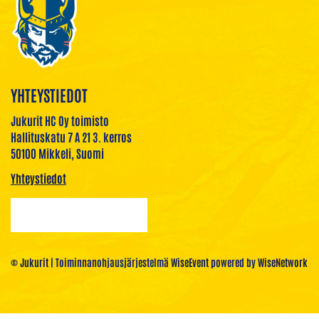
YHTEYSTIEDOT
Jukurit HC Oy toimisto
Hallituskatu 7 A 21 3. kerros
50100 Mikkeli, Suomi
Yhteystiedot
© Jukurit
| Toiminnanohjausjärjestelmä
WiseEvent
powered by
WiseNetwork