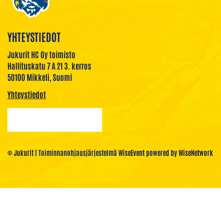
YHTEYSTIEDOT
Jukurit HC Oy toimisto
Hallituskatu 7 A 21 3. kerros
50100 Mikkeli, Suomi
Yhteystiedot
© Jukurit
| Toiminnanohjausjärjestelmä
WiseEvent
powered by
WiseNetwork