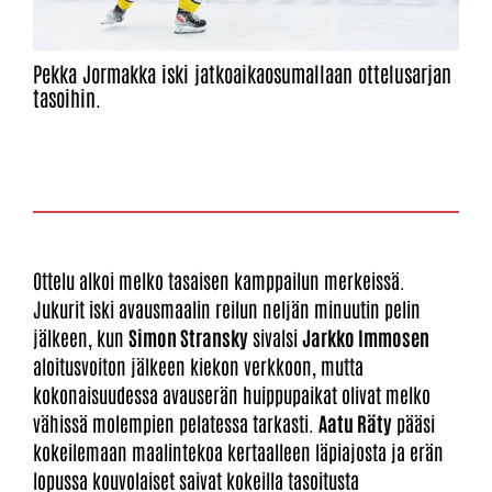
Pekka Jormakka iski jatkoaikaosumallaan ottelusarjan
tasoihin.
Ottelu alkoi melko tasaisen kamppailun merkeissä.
Jukurit iski avausmaalin reilun neljän minuutin pelin
jälkeen, kun
Simon Stransky
sivalsi
Jarkko Immosen
aloitusvoiton jälkeen kiekon verkkoon, mutta
kokonaisuudessa avauserän huippupaikat olivat melko
vähissä molempien pelatessa tarkasti.
Aatu Räty
pääsi
kokeilemaan maalintekoa kertaalleen läpiajosta ja erän
lopussa kouvolaiset saivat kokeilla tasoitusta