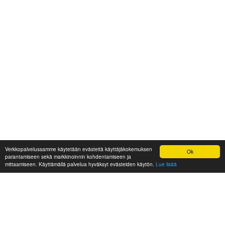
Verkkopalvelussamme käytetään evästeitä käyttäjäkokemuksen
Ok
parantamiseen sekä markkinoinnin kohdentamiseen ja
mittaamiseen. Käyttämällä palvelua hyväksyt evästeiden käytön.
Lue lisää