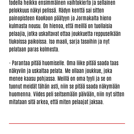
todella heikko ensimmäinen vaihtokierto ja sellainen
pelokkuus näkyi pelissä. Rädyn kenttä sai sitten
painopisteen KooKoon päätyyn ja Jormakalta hieno
kulmasta nousu. On hienoa, että meillä on tuollaisia
pelaajia, jotka uskaltavat ottaa joukkuetta reppuselkään
tiukoissa paikoissa. Iso maali, sarja tasoihin ja nyt
pelataan paras kolmesta.
- Parantaa pitää huomiselle. Oma liike pitää saada taas
näkyviin ja uskaltaa pelata. Me ollaan joukkue, joka
menee kaasu pohjassa. Meillä on oma tyyli ja se on
tuonut meidät tähän asti, niin se pitää saada näkymään
huomenna. Viides peli seitsemään päivään, niin nyt sitten
mitataan sitä arkea, että miten pelaajat jaksaa.