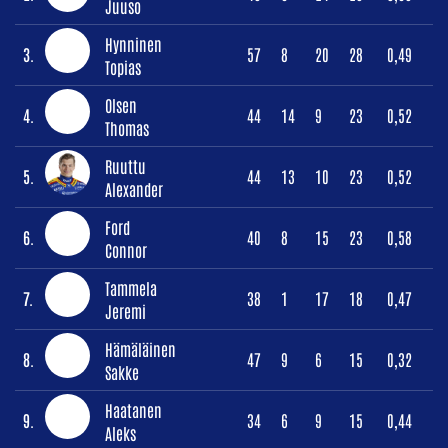
Juuso
Hynninen
3.
57
8
20
28
0,49
Topias
Olsen
4.
44
14
9
23
0,52
Thomas
Ruuttu
5.
44
13
10
23
0,52
Alexander
Ford
6.
40
8
15
23
0,58
Connor
Tammela
7.
38
1
17
18
0,47
Jeremi
Hämäläinen
8.
47
9
6
15
0,32
Sakke
Haatanen
9.
34
6
9
15
0,44
Aleks