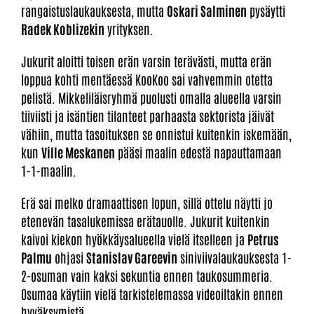
rangaistuslaukauksesta, mutta
Oskari Salminen
pysäytti
Radek Koblizekin
yrityksen.
Jukurit aloitti toisen erän varsin terävästi, mutta erän
loppua kohti mentäessä KooKoo sai vahvemmin otetta
pelistä. Mikkeliläisryhmä puolusti omalla alueella varsin
tiiviisti ja isäntien tilanteet parhaasta sektorista jäivät
vähiin, mutta tasoituksen se onnistui kuitenkin iskemään,
kun
Ville Meskanen
pääsi maalin edestä napauttamaan
1-1-maalin.
Erä sai melko dramaattisen lopun, sillä ottelu näytti jo
etenevän tasalukemissa erätauolle. Jukurit kuitenkin
kaivoi kiekon hyökkäysalueella vielä itselleen ja
Petrus
Palmu
ohjasi
Stanislav Gareevin
siniviivalaukauksesta 1-
2-osuman vain kaksi sekuntia ennen taukosummeria.
Osumaa käytiin vielä tarkistelemassa videoiltakin ennen
hyväksymistä.