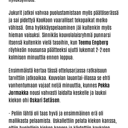
Jukurit jatkoi vahvaa puolustamistaan myös päätöserässä
ja sai pidettyä KooKoon vaaralliset tekopaikat melko
vähissä. Oma hyökkäyspelaaminen jäi kuitenkin myös
hieman vaisuksi. Sinnikäs kouvolalaisryhmä punnarsi
itsensä kuitenkin vielä tasoihin, kun
Teemu Engberg
röyhkeän nousunsa päätteeksi ujutti lukemat 2-2:een
kolmisen minuuttia ennen loppua.
Ensimmäistä kertaa tässä ottelusarjassa ratkaisuun
tarvittiin jatkoaikaa. Kouvolan lauantai-illassa se ehti
vanhentumaan vajaat neljä minuuttia, kunnes
Pekka
Jormakka
nousi vahvasti laidalta keskelle ja laukoi
kiekon ohi
Oskari Setäsen
.
- Peliin lähtö oli taas hyvä ja ensimmäinen erä oli
mallikasta pelaamista. Uskallettiin pelata kiekon kanssa,
oltiin huolellisia kiekon kanssa ja käytettiin kaukalon