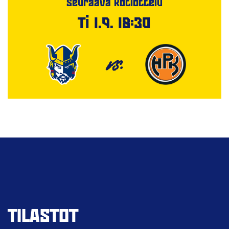
Seuraava kotiottelu
Ti 1.9. 18:30
VS.
TILASTOT