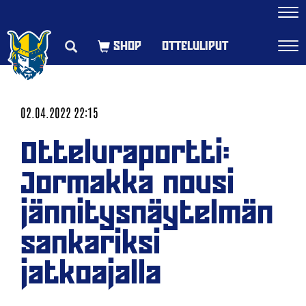
Navi
OTTELULIPUT
Navi
02.04.2022 22:15
Otteluraportti:
Jormakka nousi
jännitysnäytelmän
sankariksi
jatkoajalla