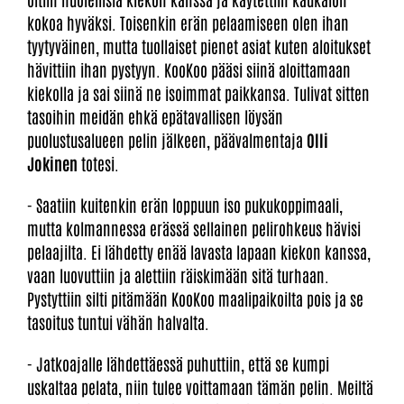
kokoa hyväksi. Toisenkin erän pelaamiseen olen ihan
tyytyväinen, mutta tuollaiset pienet asiat kuten aloitukset
hävittiin ihan pystyyn. KooKoo pääsi siinä aloittamaan
kiekolla ja sai siinä ne isoimmat paikkansa. Tulivat sitten
tasoihin meidän ehkä epätavallisen löysän
puolustusalueen pelin jälkeen, päävalmentaja
Olli
Jokinen
totesi.
- Saatiin kuitenkin erän loppuun iso pukukoppimaali,
mutta kolmannessa erässä sellainen pelirohkeus hävisi
pelaajilta. Ei lähdetty enää lavasta lapaan kiekon kanssa,
vaan luovuttiin ja alettiin räiskimään sitä turhaan.
Pystyttiin silti pitämään KooKoo maalipaikoilta pois ja se
tasoitus tuntui vähän halvalta.
- Jatkoajalle lähdettäessä puhuttiin, että se kumpi
uskaltaa pelata, niin tulee voittamaan tämän pelin. Meiltä