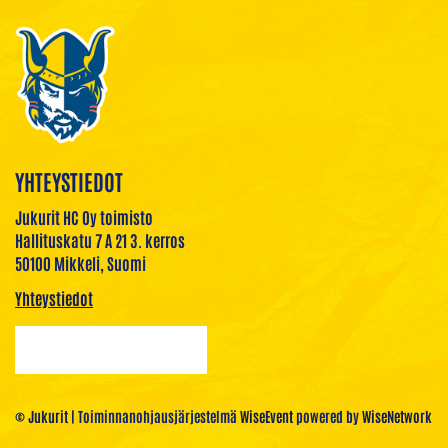
YHTEYSTIEDOT
Jukurit HC Oy toimisto
Hallituskatu 7 A 21 3. kerros
50100 Mikkeli, Suomi
Yhteystiedot
© Jukurit
| Toiminnanohjausjärjestelmä
WiseEvent
powered by
WiseNetwork