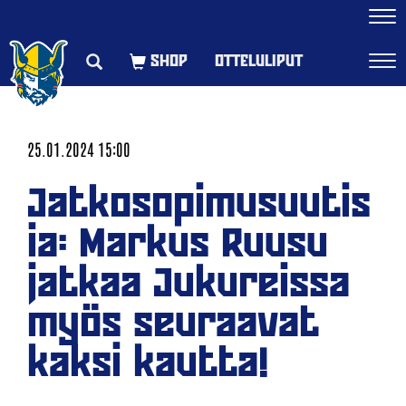
Navi
OTTELULIPUT
Navi
25.01.2024 15:00
Jatkosopimusuutis
ia: Markus Ruusu
jatkaa Jukureissa
myös seuraavat
kaksi kautta!