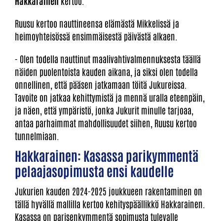
Hakkarainen
kertoo.
Ruusu kertoo nauttineensa elämästä Mikkelissä ja
heimoyhteisössä ensimmäisestä päivästä alkaen.
- Olen todella nauttinut maalivahtivalmennuksesta täällä
näiden puolentoista kauden aikana, ja siksi olen todella
onnellinen, että pääsen jatkamaan töitä Jukureissa.
Tavoite on jatkaa kehittymistä ja mennä uralla eteenpäin,
ja näen, että ympäristö, jonka Jukurit minulle tarjoaa,
antaa parhaimmat mahdollisuudet siihen, Ruusu kertoo
tunnelmiaan.
Hakkarainen: Kasassa parikymmentä
pelaajasopimusta ensi kaudelle
Jukurien kauden 2024-2025 joukkueen rakentaminen on
tällä hyvällä mallilla kertoo kehityspäällikkö Hakkarainen.
Kasassa on parisenkymmentä sopimusta tulevalle