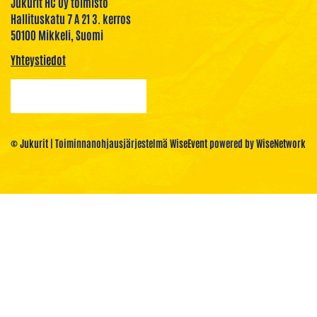
Jukurit HC Oy toimisto
Hallituskatu 7 A 21 3. kerros
50100 Mikkeli, Suomi
Yhteystiedot
© Jukurit
| Toiminnanohjausjärjestelmä
WiseEvent
powered by
WiseNetwork