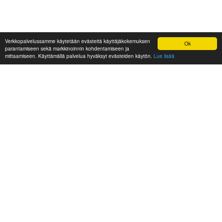
Verkkopalvelussamme käytetään evästeitä käyttäjäkokemuksen
Ok
parantamiseen sekä markkinoinnin kohdentamiseen ja
mittaamiseen. Käyttämällä palvelua hyväksyt evästeiden käytön.
Lue lisää