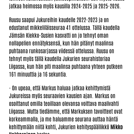
jatkaa heimossa myös kausilla 2024-2025 ja 2025-2026.
Ruusu saapui Jukureihin kaudelle 2022-2023 ja on
edustanut mikkeliläisseuraa 41 ottelussa. Tällä kaudella
Jämsän Kiekko-Susien kasvatti on jo tehnyt oman
nollapelien ennätyksensä, kun hän pitänyt maalinsa
puhtaana runkosarjassa viidessä ottelussa. Ruusu on
tehnyt myös tällä kaudella Jukurien seurahistoriaa
Liigassa, kun hän piti maalinsa puhtaana yhteen putkeen
161 minuuttia ja 16 sekuntia.
- On upeaa, että Markus haluaa jatkaa kehittymistä
Jukureissa myös seuraavien kausien ajan. Markus on
osoittanut omilla teoillaan olevansa voittava maalivahti
Liigassa. Mutta tiedämme, että Markuksen tavoitteet ovat
korkeammalla, ja me haluamme seurana auttaa häntä
kehittymään niitä kohti, Jukurien kehityspäällikkö
Mikko