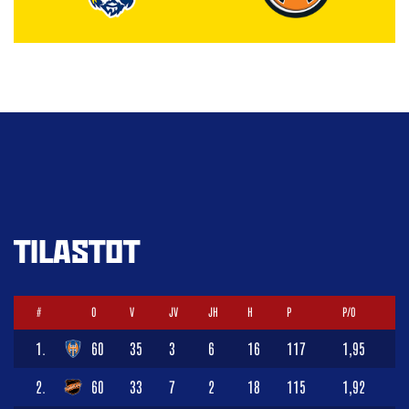
TILASTOT
#
O
V
JV
JH
H
P
P/O
1.
60
35
3
6
16
117
1,95
2.
60
33
7
2
18
115
1,92