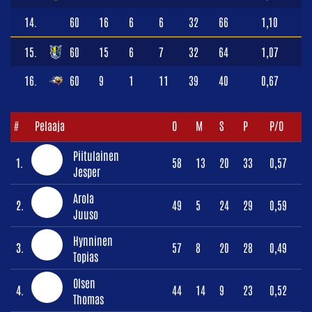
14.
60
16
6
6
32
66
1,10
15.
60
15
6
7
32
64
1,07
16.
60
9
1
11
39
40
0,67
#
Pelaaja
O
M
S
P
P/O
Piitulainen
1.
58
13
20
33
0,57
Jesper
Arola
2.
49
5
24
29
0,59
Juuso
Hynninen
3.
57
8
20
28
0,49
Topias
Olsen
4.
44
14
9
23
0,52
Thomas