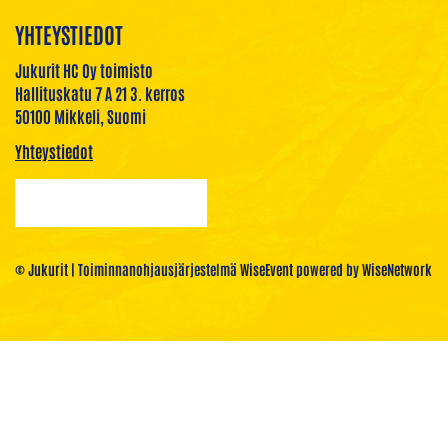
YHTEYSTIEDOT
Jukurit HC Oy toimisto
Hallituskatu 7 A 21 3. kerros
50100 Mikkeli, Suomi
Yhteystiedot
© Jukurit
| Toiminnanohjausjärjestelmä
WiseEvent
powered by
WiseNetwork