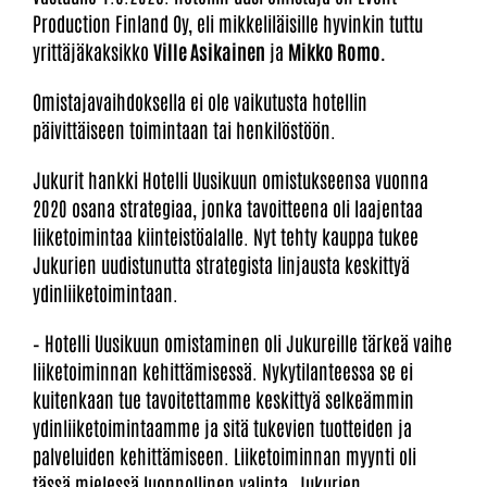
Production Finland Oy, eli mikkeliläisille hyvinkin tuttu
yrittäjäkaksikko
Ville Asikainen
ja
Mikko Romo.
Omistajavaihdoksella ei ole vaikutusta hotellin
päivittäiseen toimintaan tai henkilöstöön.
Jukurit hankki Hotelli Uusikuun omistukseensa vuonna
2020 osana strategiaa, jonka tavoitteena oli laajentaa
liiketoimintaa kiinteistöalalle. Nyt tehty kauppa tukee
Jukurien uudistunutta strategista linjausta keskittyä
ydinliiketoimintaan.
– Hotelli Uusikuun omistaminen oli Jukureille tärkeä vaihe
liiketoiminnan kehittämisessä. Nykytilanteessa se ei
kuitenkaan tue tavoitettamme keskittyä selkeämmin
ydinliiketoimintaamme ja sitä tukevien tuotteiden ja
palveluiden kehittämiseen. Liiketoiminnan myynti oli
tässä mielessä luonnollinen valinta, Jukurien