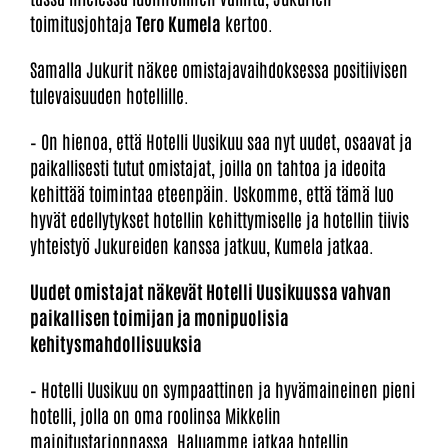
toimitusjohtaja
Tero Kumela
kertoo.
Samalla Jukurit näkee omistajavaihdoksessa positiivisen
tulevaisuuden hotellille.
– On hienoa, että Hotelli Uusikuu saa nyt uudet, osaavat ja
paikallisesti tutut omistajat, joilla on tahtoa ja ideoita
kehittää toimintaa eteenpäin. Uskomme, että tämä luo
hyvät edellytykset hotellin kehittymiselle ja hotellin tiivis
yhteistyö Jukureiden kanssa jatkuu, Kumela jatkaa.
Uudet omistajat näkevät Hotelli Uusikuussa vahvan
paikallisen toimijan ja monipuolisia
kehitysmahdollisuuksia
– Hotelli Uusikuu on sympaattinen ja hyvämaineinen pieni
hotelli, jolla on oma roolinsa Mikkelin
majoitustarjonnassa. Haluamme jatkaa hotellin