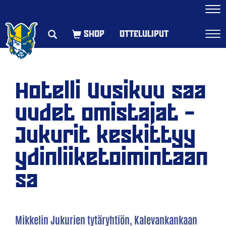
Navi
OTTELULIPUT
Navi
Hotelli Uusikuu saa
uudet omistajat –
Jukurit keskittyy
ydinliiketoimintaan
sa
Mikkelin Jukurien tytäryhtiön, Kalevankankaan