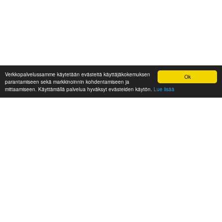
Verkkopalvelussamme käytetään evästeitä käyttäjäkokemuksen
Ok
parantamiseen sekä markkinoinnin kohdentamiseen ja
mittaamiseen. Käyttämällä palvelua hyväksyt evästeiden käytön.
Lue lisää