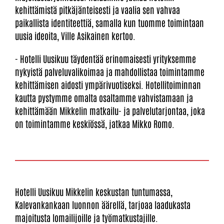
kehittämistä pitkäjänteisesti ja vaalia sen vahvaa
paikallista identiteettiä, samalla kun tuomme toimintaan
uusia ideoita, Ville Asikainen kertoo.
- Hotelli Uusikuu täydentää erinomaisesti yrityksemme
nykyistä palveluvalikoimaa ja mahdollistaa toimintamme
kehittämisen aidosti ympärivuotiseksi. Hotellitoiminnan
kautta pystymme omalta osaltamme vahvistamaan ja
kehittämään Mikkelin matkailu- ja palvelutarjontaa, joka
on toimintamme keskiössä, jatkaa Mikko Romo.
Hotelli Uusikuu Mikkelin keskustan tuntumassa,
Kalevankankaan luonnon äärellä, tarjoaa laadukasta
majoitusta lomailijoille ja työmatkustajille.