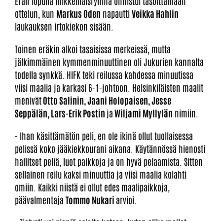
Erän lopulla mikkeliläisryhmä onnistui tasoittamaan
ottelun, kun
Markus Oden
napautti
Veikka Hahlin
laukauksen irtokiekon sisään.
Toinen eräkin alkoi tasaisissa merkeissä, mutta
jälkimmäinen kymmenminuuttinen oli Jukurien kannalta
todella synkkä. HIFK teki reilussa kahdessa minuutissa
viisi maalia ja karkasi 6-1-johtoon. Helsinkiläisten maalit
menivät
Otto Salinin, Jaani Holopaisen, Jesse
Seppälän, Lars-Erik Postin
ja
Wiljami Myllylän
nimiin.
- Ihan käsittämätön peli, en ole ikinä ollut tuollaisessa
pelissä koko jääkiekkourani aikana. Käytännössä hienosti
hallitset peliä, luot paikkoja ja on hyvä pelaamista. Sitten
sellainen reilu kaksi minuuttia ja viisi maalia kolahti
omiin. Kaikki niistä ei ollut edes maalipaikkoja,
päävalmentaja
Tommo Nukari
arvioi.