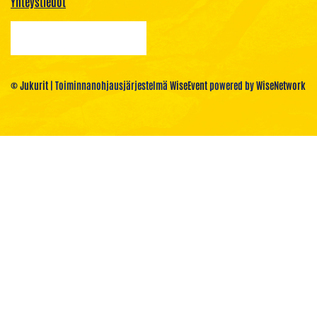
Yhteystiedot
© Jukurit
| Toiminnanohjausjärjestelmä
WiseEvent
powered by
WiseNetwork