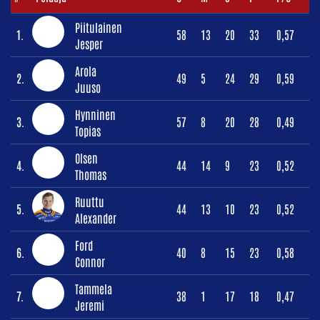
Piitulainen
1.
58
13
20
33
0,57
Jesper
Arola
2.
49
5
24
29
0,59
Juuso
Hynninen
3.
57
8
20
28
0,49
Topias
Olsen
4.
44
14
9
23
0,52
Thomas
Ruuttu
5.
44
13
10
23
0,52
Alexander
Ford
6.
40
8
15
23
0,58
Connor
Tammela
7.
38
1
17
18
0,47
Jeremi