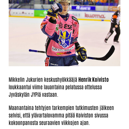
Mikkelin Jukurien keskushyökkääjä
Henrik Koivisto
loukkaantui viime lauantaina pelatussa ottelussa
Jyväskylän JYPiä vastaan.
Maanantaina tehtyjen tarkempien tutkimusten jälkeen
selvisi, että ylävartalovamma pitää Koiviston sivussa
kokoonpanosta seuraavien viikkojen ajan.