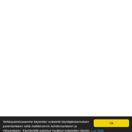
Verkkopalvelussamme käytetään evästeitä käyttäjäkokemuksen
Ok
parantamiseen sekä markkinoinnin kohdentamiseen ja
mittaamiseen. Käyttämällä palvelua hyväksyt evästeiden käytön.
Lue lisää