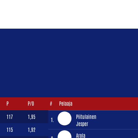
P
P/O
#
Pelaaja
117
1,95
Piitulainen
1.
Jesper
115
1,92
Arola