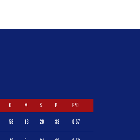
O
M
S
P
P/O
58
13
20
33
0,57