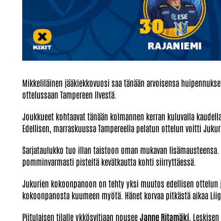
Mikkeliläinen jääkiekkovuosi saa tänään arvoisensa huipennukse
ottelussaan Tampereen Ilvestä.
Joukkueet kohtaavat tänään kolmannen kerran kuluvalla kaudella
Edellisen, marraskuussa Tampereella pelatun ottelun voitti Jukur
Sarjataulukko tuo illan taistoon oman mukavan lisämausteensa. Ka
pomminvarmasti pisteitä kevätkautta kohti siirryttäessä.
Jukurien kokoonpanoon on tehty yksi muutos edellisen ottelun 
kokoonpanosta kuumeen myötä. Hänet korvaa pitkästä aikaa Lii
Piitulaisen tilalle ykkösvitjaan nousee
Janne Ritamäki.
Leskisen 