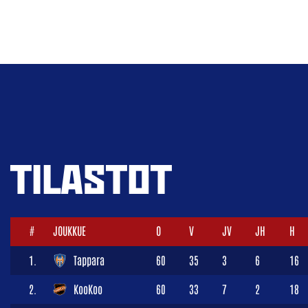
TILASTOT
#
JOUKKUE
O
V
JV
JH
H
1.
Tappara
60
35
3
6
16
2.
KooKoo
60
33
7
2
18