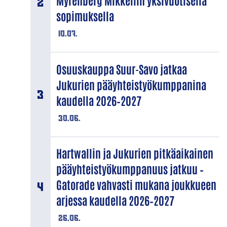
Myrenberg Mikkeliin yksivuotisella
sopimuksella
10.07.
Osuuskauppa Suur-Savo jatkaa
Jukurien pääyhteistyökumppanina
kaudella 2026–2027
30.06.
Hartwallin ja Jukurien pitkäaikainen
pääyhteistyökumppanuus jatkuu –
Gatorade vahvasti mukana joukkueen
arjessa kaudella 2026–2027
26.06.