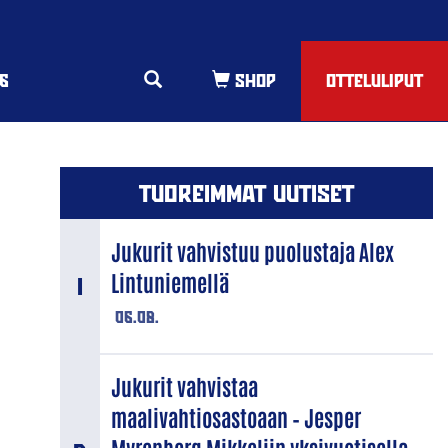
6
OTTELULIPUT
TUOREIMMAT UUTISET
Jukurit vahvistuu puolustaja Alex
Lintuniemellä
06.08.
Jukurit vahvistaa
maalivahtiosastoaan – Jesper