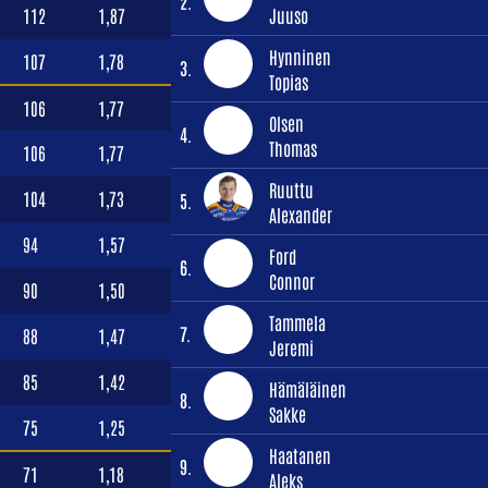
2.
112
1,87
Juuso
Hynninen
107
1,78
3.
Topias
106
1,77
Olsen
4.
Thomas
106
1,77
Ruuttu
104
1,73
5.
Alexander
94
1,57
Ford
6.
Connor
90
1,50
Tammela
7.
88
1,47
Jeremi
85
1,42
Hämäläinen
8.
Sakke
75
1,25
Haatanen
9.
71
1,18
Aleks