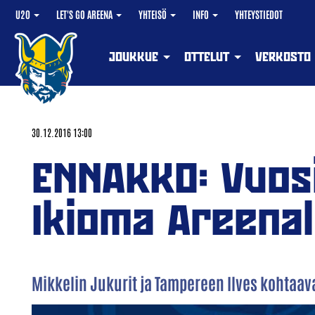
U20
LET'S GO AREENA
YHTEISÖ
INFO
YHTEYSTIEDOT
JOUKKUE
OTTELUT
VERKOSTO
30.12.2016 13:00
ENNAKKO: Vuos
Ikioma Areenal
Mikkelin Jukurit ja Tampereen Ilves kohtaav