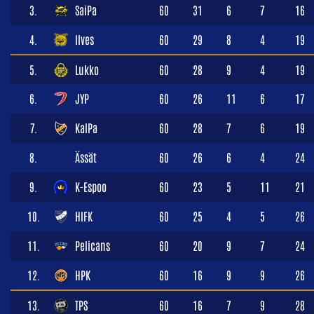
3.
SaiPa
60
31
6
7
16
4.
Ilves
60
29
8
4
19
5.
Lukko
60
28
9
4
19
6.
JYP
60
26
11
6
17
7.
KalPa
60
28
7
6
19
8.
Ässät
60
26
6
4
24
9.
K-Espoo
60
23
5
11
21
10.
HIFK
60
25
4
5
26
11.
Pelicans
60
20
9
7
24
12.
HPK
60
16
9
9
26
13.
TPS
60
16
7
9
28