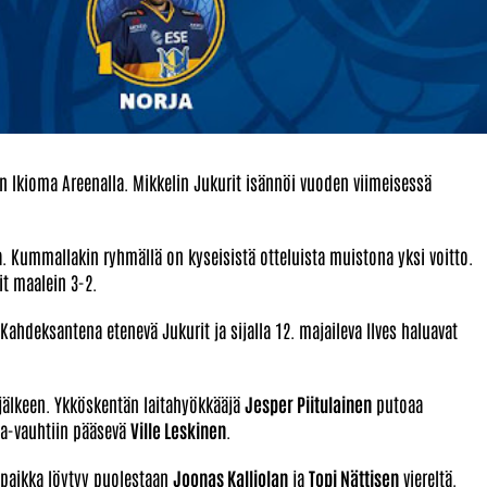
n Ikioma Areenalla. Mikkelin Jukurit isännöi vuoden viimeisessä
. Kummallakin ryhmällä on kyseisistä otteluista muistona yksi voitto.
it maalein 3-2.
hdeksantena etenevä Jukurit ja sijalla 12. majaileva Ilves haluavat
jälkeen. Ykköskentän laitahyökkääjä
Jesper Piitulainen
putoaa
ga-vauhtiin pääsevä
Ville Leskinen
.
paikka löytyy puolestaan
Joonas Kalliolan
ja
Topi Nättisen
viereltä.