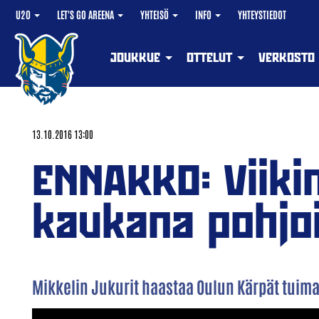
U20
LET'S GO AREENA
YHTEISÖ
INFO
YHTEYSTIEDOT
JOUKKUE
OTTELUT
VERKOSTO
13.10.2016 13:00
ENNAKKO: Viiki
kaukana pohjo
Mikkelin Jukurit haastaa Oulun Kärpät tuimas