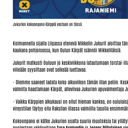
Jukurien kokoonpano Kärppiä vastaan on tässä.
Kolmannella sijalla Liigassa etenevä Mikkelin Jukurit aloittaa t
kaukana pohjoisessa, kun Oulun Kärpät isännöi Mikkeliläisiä.
Jukurit matkusti Ouluun jo keskiviikkona latautumaan torstai-il
viileään syysiltaan ovat selkeää luettavaa.
- Olemme saaneet ladata koko alkuviikon tämän illan peliin. Kesk
valmiita haastamaan Kärpät, alleviivaa Jukurien apuvalmentaja Ju
- Vaikka Kärppien alkukausi on ollut hieman kankea, on oululais
vireystilan täytyy olla Raksilan illassa valmiilla tasolla ensimmä
Kokoonpano ei kätke Jukurien osalta suuria muutoksia tai yllätyk
puolestaan ykkösvitjaan
Turo Asplundin
ja
Jesper Piitulaisen
vie