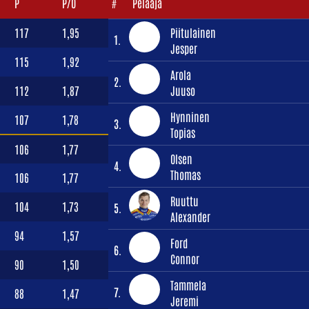
P
P/O
#
Pelaaja
117
1,95
Piitulainen
1.
Jesper
115
1,92
Arola
2.
112
1,87
Juuso
Hynninen
107
1,78
3.
Topias
106
1,77
Olsen
4.
Thomas
106
1,77
Ruuttu
104
1,73
5.
Alexander
94
1,57
Ford
6.
Connor
90
1,50
Tammela
7.
88
1,47
Jeremi