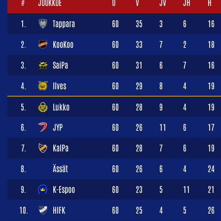
#
JOUKKUE
O
V
JV
JH
H
1.
Tappara
60
35
3
6
16
2.
KooKoo
60
33
7
2
18
3.
SaiPa
60
31
6
7
16
4.
Ilves
60
29
8
4
19
5.
Lukko
60
28
9
4
19
6.
JYP
60
26
11
6
17
7.
KalPa
60
28
7
6
19
8.
Ässät
60
26
6
4
24
9.
K-Espoo
60
23
5
11
21
10.
HIFK
60
25
4
5
26