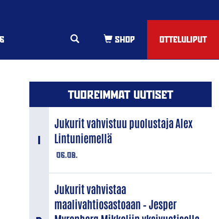
6
OTTELULIPUT
TUOREIMMAT UUTISET
Jukurit vahvistuu puolustaja Alex
Lintuniemellä
06.08.
Jukurit vahvistaa
maalivahtiosastoaan – Jesper