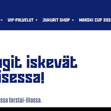
VIP-PALVELUT
JUKURIT SHOP
MARSKI CUP 202
ngit iskevät
isessa!
sa torstai-illassa.