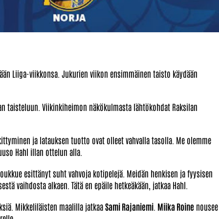
änään Liiga-viikkonsa. Jukurien viikon ensimmäinen taisto käydään
lan taisteluun. Viikinkiheimon näkökulmasta lähtökohdat Raksilan
ittyminen ja latauksen tuotto ovat olleet vahvalla tasolla. Me olemme
uso Hahl illan ottelun alla.
joukkue esittänyt suht vahvoja kotipelejä. Meidän henkisen ja fyysisen
isestä vaihdosta alkaen. Tätä en epäile hetkeäkään, jatkaa Hahl.
siä. Mikkeliläisten maalilla jatkaa
Sami Rajaniemi
.
Miika Roine
nousee
relle.