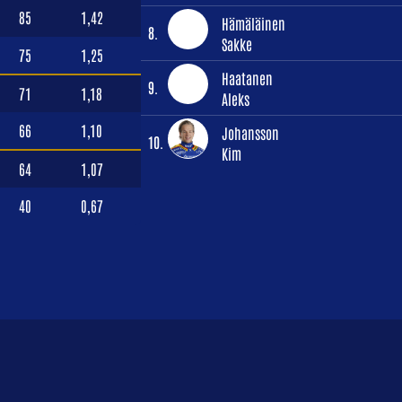
85
1,42
Hämäläinen
8.
Sakke
75
1,25
Haatanen
9.
71
1,18
Aleks
66
1,10
Johansson
10.
Kim
64
1,07
40
0,67