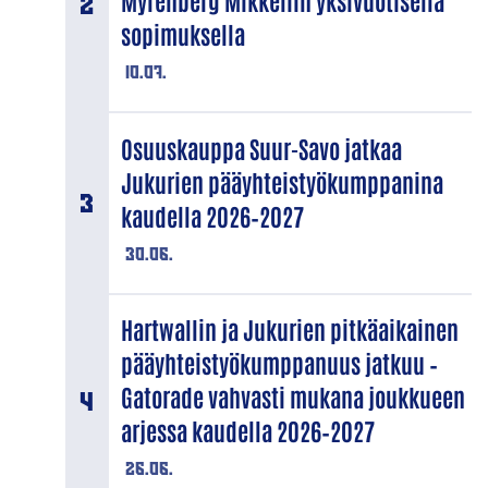
Myrenberg Mikkeliin yksivuotisella
sopimuksella
10.07.
Osuuskauppa Suur-Savo jatkaa
Jukurien pääyhteistyökumppanina
kaudella 2026–2027
30.06.
Hartwallin ja Jukurien pitkäaikainen
pääyhteistyökumppanuus jatkuu –
Gatorade vahvasti mukana joukkueen
arjessa kaudella 2026–2027
26.06.