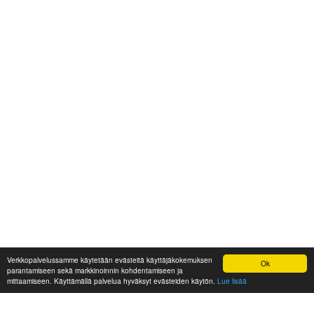
Verkkopalvelussamme käytetään evästeitä käyttäjäkokemuksen
Ok
parantamiseen sekä markkinoinnin kohdentamiseen ja
mittaamiseen. Käyttämällä palvelua hyväksyt evästeiden käytön.
Lue lisää