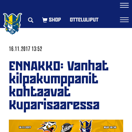
Navi
OTTELULIPUT
Navi
16.11.2017 13:52
ENNAKKO: Vanhat
kilpakumppanit
kohtaavat
Kuparisaaressa