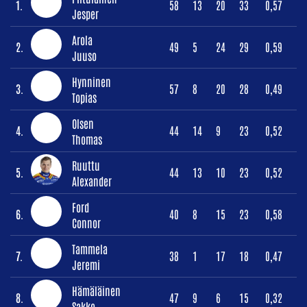
1.
58
13
20
33
0,57
Jesper
Arola
2.
49
5
24
29
0,59
Juuso
Hynninen
3.
57
8
20
28
0,49
Topias
Olsen
4.
44
14
9
23
0,52
Thomas
Ruuttu
5.
44
13
10
23
0,52
Alexander
Ford
6.
40
8
15
23
0,58
Connor
Tammela
7.
38
1
17
18
0,47
Jeremi
Hämäläinen
8.
47
9
6
15
0,32
Sakke