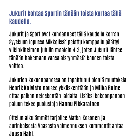
Jukurit kohtaa Sportin tänään toista kertaa tällä
kaudella.
Jukurit ja Sport ovat kohdanneet tällä kaudella kerran.
Syyskuun lopussa Mikkelissä pelattu kamppailu päättyi
viikinkiheimon juhliin maalein 4-3, joten Jukurit lähtee
tänään hakemaan vaasalaisryhmästä kauden toista
voittoa.
Jukurien kokoonpanossa on tapahtunut pieniä muutoksia.
Henrik Koivisto
nousee ykköskenttään ja
Miika Roine
ottaa paikan neloskentän laidalta. Lisäksi kokoonpanoon
paluun tekee puolustaja
Hannu Pikkarainen
.
Ottelun alkulämmöt tarjoilee Matka-Kosonen ja
aurinkoisesta Vaasasta valmennuksen kommentit antaa
Juuso Hahl
.