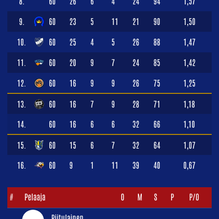
8.
60
26
6
4
24
94
1,57
9.
60
23
5
11
21
90
1,50
10.
60
25
4
5
26
88
1,47
11.
60
20
9
7
24
85
1,42
12.
60
16
9
9
26
75
1,25
13.
60
16
7
9
28
71
1,18
14.
60
16
6
6
32
66
1,10
15.
60
15
6
7
32
64
1,07
16.
60
9
1
11
39
40
0,67
#
Pelaaja
O
M
S
P
P/O
Piitulainen