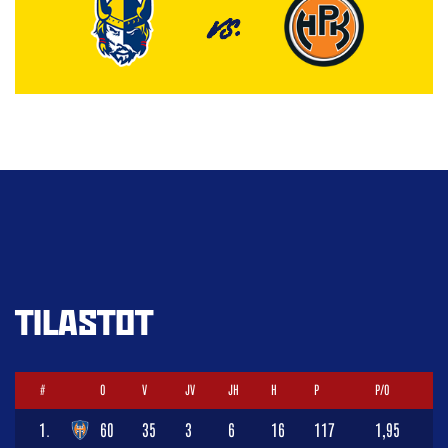
VS.
TILASTOT
#
O
V
JV
JH
H
P
P/O
1.
60
35
3
6
16
117
1,95