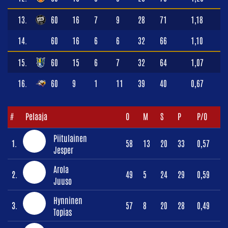
13.
60
16
7
9
28
71
1,18
14.
60
16
6
6
32
66
1,10
15.
60
15
6
7
32
64
1,07
16.
60
9
1
11
39
40
0,67
#
Pelaaja
O
M
S
P
P/O
Piitulainen
1.
58
13
20
33
0,57
Jesper
Arola
2.
49
5
24
29
0,59
Juuso
Hynninen
3.
57
8
20
28
0,49
Topias