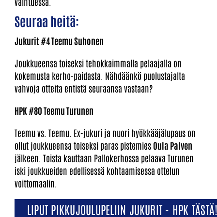
vaihtuessa.
Seuraa heitä:
Jukurit #4 Teemu Suhonen
Joukkueensa toiseksi tehokkaimmalla pelaajalla on
kokemusta kerho-paidasta. Nähdäänkö puolustajalta
vahvoja otteita entistä seuraansa vastaan?
HPK #80 Teemu Turunen
Teemu vs. Teemu. Ex-jukuri ja nuori hyökkääjälupaus on
ollut joukkueensa toiseksi paras pistemies
Oula Palven
jälkeen. Toista kauttaan Pallokerhossa pelaava Turunen
iski joukkueiden edellisessä kohtaamisessa ottelun
voittomaalin.
LIPUT PIKKUJOULUPELIIN JUKURIT - HPK TÄSTÄ