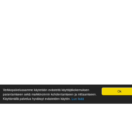
Verkkopalvelussamme käytetään evästeitä käyttäjäkokemuksen
Ok
parantamiseen sekä markkinoinnin kohdentamiseen ja mittaamiseen.
Käyttämällä palvelua hyväksyt evästeiden käytön.
Lue lisää