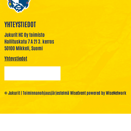
YHTEYSTIEDOT
Jukurit HC Oy toimisto
Hallituskatu 7 A 21 3. kerros
50100 Mikkeli, Suomi
Yhteystiedot
© Jukurit
| Toiminnanohjausjärjestelmä
WiseEvent
powered by
WiseNetwork