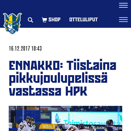
Navi
OTTELULIPUT
Navi
16.12.2017 10:43
ENNAKKO: Tiistaina
pikkujoulupelissä
vastassa HPK