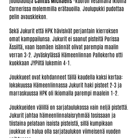
joululauluja
Cantus Michaelis
-kuoron vetämänä Ikioma
Cornerissa molemmilla erätauoilla. Joulupukki pudottaa
pelin avauskiekon.
Sekä Jukurit että HPK hävisivät perjantain kierroksen
omat kamppailunsa. Jukurit ei saanut pisteitä Porissa
Ässiltä, vaan Isomäen isännät olivat parempia maalin
verran 3-2. Jyväskylässä Hämeenlinnan Pallokerho otti
kuokkaan JYPiltä lukemin 4-1.
Joukkueet ovat kohdanneet tällä kaudella kaksi kertaa:
lokakuussa Hämeenlinnassa Jukurit haki pisteet 2-3 ja
marraskuussa HPK oli Ikiomalla parempi maalein 1-2.
Joukkueiden välillä on sarjataulukossa vain neljä pistettä.
Jukurit jahtaa hämeenlinnalaisryhmää tosissaan ja
tiistaina pelataan isoista pisteistä, sillä kumpikaan
joukkue ei halua olla sarjataulukon viimeisenä vuoden