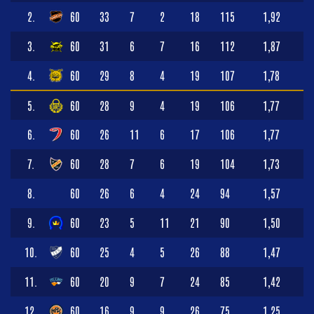
2.
60
33
7
2
18
115
1,92
3.
60
31
6
7
16
112
1,87
4.
60
29
8
4
19
107
1,78
5.
60
28
9
4
19
106
1,77
6.
60
26
11
6
17
106
1,77
7.
60
28
7
6
19
104
1,73
8.
60
26
6
4
24
94
1,57
9.
60
23
5
11
21
90
1,50
10.
60
25
4
5
26
88
1,47
11.
60
20
9
7
24
85
1,42
12.
60
16
9
9
26
75
1,25