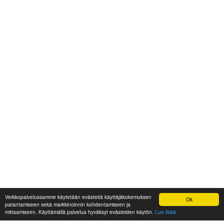
Verkkopalvelussamme käytetään evästeitä käyttäjäkokemuksen
Ok
parantamiseen sekä markkinoinnin kohdentamiseen ja
mittaamiseen. Käyttämällä palvelua hyväksyt evästeiden käytön.
Lue lisää