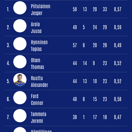
Piitulainen
1.
58
13
20
33
0,57
Jesper
Arola
2.
49
5
24
29
0,59
Juuso
Hynninen
3.
57
8
20
28
0,49
Topias
Olsen
4.
44
14
9
23
0,52
Thomas
Ruuttu
5.
44
13
10
23
0,52
Alexander
Ford
6.
40
8
15
23
0,58
Connor
Tammela
7.
38
1
17
18
0,47
Jeremi
Hämäläinen