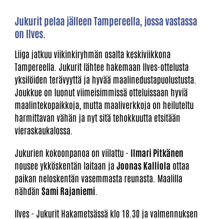
Jukurit pelaa jälleen Tampereella, jossa vastassa
on Ilves.
Liiga jatkuu viikinkiryhmän osalta keskiviikkona
Tampereella. Jukurit lähtee hakemaan Ilves-ottelusta
yksilöiden terävyyttä ja hyvää maalinedustapuolustusta.
Joukkue on luonut viimeisimmissä otteluissaan hyviä
maalintekopaikkoja, mutta maaliverkkoja on heiluteltu
harmittavan vähän ja nyt sitä tehokkuutta etsitään
vieraskaukalossa.
Jukurien kokoonpanoa on viilattu -
Ilmari Pitkänen
nousee ykköskentän laitaan ja
Joonas Kalliola
ottaa
paikan neloskentän vasemmasta reunasta. Maalilla
nähdän
Sami Rajaniemi
.
Ilves - Jukurit Hakametsässä klo 18.30 ja valmennuksen