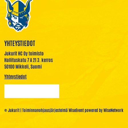
YHTEYSTIEDOT
Jukurit HC Oy toimisto
Hallituskatu 7 A 21 3. kerros
50100 Mikkeli, Suomi
Yhteystiedot
© Jukurit
| Toiminnanohjausjärjestelmä
WiseEvent
powered by
WiseNetwork