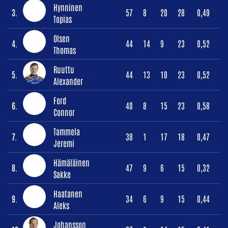
Hynninen
3.
57
8
20
28
0,49
Topias
Olsen
4.
44
14
9
23
0,52
Thomas
Ruuttu
5.
44
13
10
23
0,52
Alexander
Ford
6.
40
8
15
23
0,58
Connor
Tammela
7.
38
1
17
18
0,47
Jeremi
Hämäläinen
8.
47
9
6
15
0,32
Sakke
Haatanen
9.
34
6
9
15
0,44
Aleks
Johansson