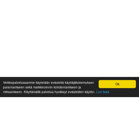
Verkkopalvelussamme käytetään evästeitä käyttäjäkokemuksen
Ok
parantamiseen sekä markkinoinnin kohdentamiseen ja
mittaamiseen. Käyttämällä palvelua hyväksyt evästeiden käytön.
Lue lisää