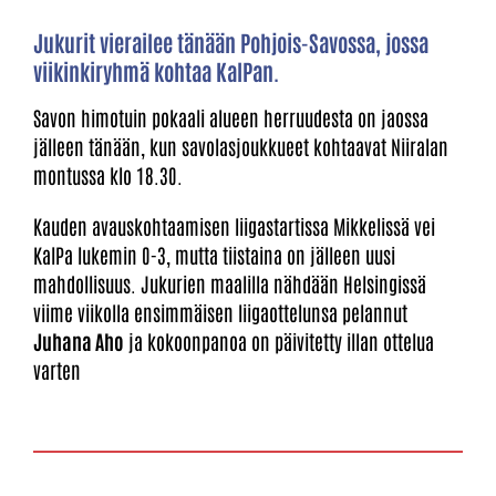
Jukurit vierailee tänään Pohjois-Savossa, jossa
viikinkiryhmä kohtaa KalPan.
Savon himotuin pokaali alueen herruudesta on jaossa
jälleen tänään, kun savolasjoukkueet kohtaavat Niiralan
montussa klo 18.30.
Kauden avauskohtaamisen liigastartissa Mikkelissä vei
KalPa lukemin 0-3, mutta tiistaina on jälleen uusi
mahdollisuus. Jukurien maalilla nähdään Helsingissä
viime viikolla ensimmäisen liigaottelunsa pelannut
Juhana Aho
ja kokoonpanoa on päivitetty illan ottelua
varten