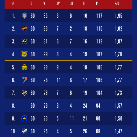
#
O
V
JV
JH
H
P
P/O
1.
60
35
3
6
16
117
1,95
2.
60
33
7
2
18
115
1,92
3.
60
31
6
7
16
112
1,87
4.
60
29
8
4
19
107
1,78
5.
60
28
9
4
19
106
1,77
6.
60
26
11
6
17
106
1,77
7.
60
28
7
6
19
104
1,73
8.
60
26
6
4
24
94
1,57
9.
60
23
5
11
21
90
1,50
10.
60
25
4
5
26
88
1,47