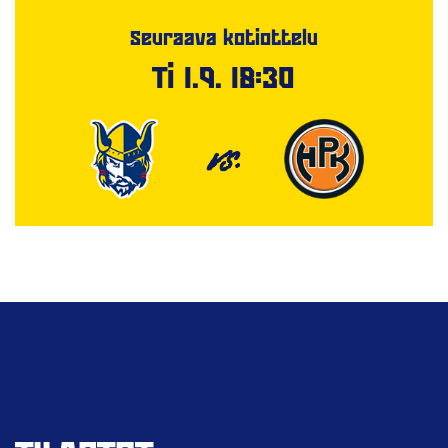
Seuraava kotiottelu
Ti 1.9. 18:30
VS.