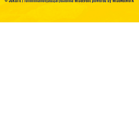
© Jukurit
| Toiminnanohjausjärjestelmä
WiseEvent
powered by
WiseNetwork