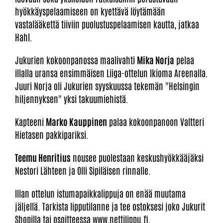
hyökkäyspelaamiseen on kyettävä löytämään
vastalääkettä tiiviin puolustuspelaamisen kautta, jatkaa
Hahl.
Jukurien kokoonpanossa maalivahti
Mika Norja
pelaa
illalla uransa ensimmäisen Liiga-ottelun Ikioma Areenalla.
Juuri Norja oli Jukurien syyskuussa tekemän "Helsingin
hiljennyksen" yksi takuumiehistä.
Kapteeni
Marko Kauppinen
palaa kokoonpanoon Valtteri
Hietasen pakkipariksi.
Teemu Henritius
nousee puolestaan keskushyökkääjäksi
Nestori Lähteen ja Olli Sipiläisen rinnalle.
Illan ottelun istumapaikkalippuja on enää muutama
jäljellä. Tarkista lipputilanne ja tee ostoksesi joko Jukurit
Shopilla tai osoitteessa
www.nettilippu.fi
.