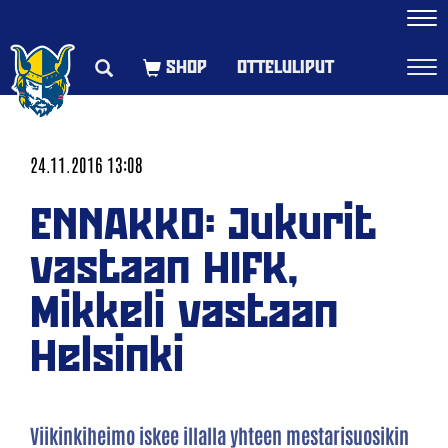
Navi
OTTELULIPUT
Navi
24.11.2016 13:08
ENNAKKO: Jukurit
vastaan HIFK,
Mikkeli vastaan
Helsinki
Viikinkiheimo iskee illalla yhteen mestarisuosikin