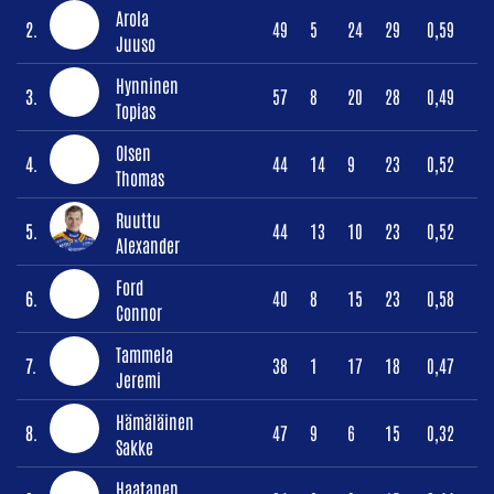
Arola
2.
49
5
24
29
0,59
Juuso
Hynninen
3.
57
8
20
28
0,49
Topias
Olsen
4.
44
14
9
23
0,52
Thomas
Ruuttu
5.
44
13
10
23
0,52
Alexander
Ford
6.
40
8
15
23
0,58
Connor
Tammela
7.
38
1
17
18
0,47
Jeremi
Hämäläinen
8.
47
9
6
15
0,32
Sakke
Haatanen