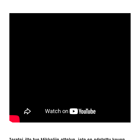
Torstai-ilta tuo Mikkeliin ottelun, jota on odotettu kauan.