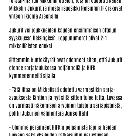
Mikkelin Jukurit ja mestarisuosikki Helsingin IFK iskevät
yhteen Ikioma Areenalla.
Jukurit vei joukkueiden kauden ensimmäisen ottelun
syyskuussa Helsingissä. Loppunumerot olivat 2-1
mikkeliläisten eduksi.
Sittemmin kuntokäyrät ovat edenneet siten, että Jukurit
etenee sarjataulukossa neljännellä ja HIFK
kymmenennellä sijalla.
- Tätä iltaa on Mikkelissä odotettu varmastikin sarja-
avauksesta lähtien ja nyt siitä sitten tulee totta. Luvassa
on varmasti näkemisen arvoinen taistelu sarjapisteistä,
pohtii Jukurien valmentaja
Juuso Hahl
.
- Olemme peranneet HIFK:n pelaamista läpi ja heidän
luovaan sekä yksilöiden ratkaisuihin perustuvaan