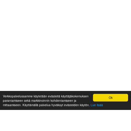
Verkkopalvelussamme käytetään evästeitä käyttäjäkokemuksen
Ok
parantamiseen sekä markkinoinnin kohdentamiseen ja
mittaamiseen. Käyttämällä palvelua hyväksyt evästeiden käytön.
Lue lisää