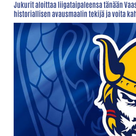
Jukurit aloittaa liigataipaleensa tänään Vaa
historiallisen avausmaalin tekijä ja voita k