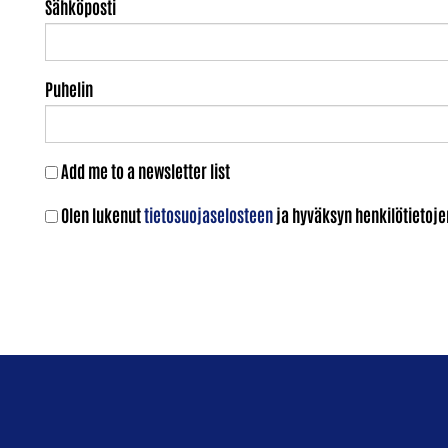
Sähköposti
Puhelin
Add me to a newsletter list
Olen lukenut
tietosuojaselosteen
ja hyväksyn henkilötietojen