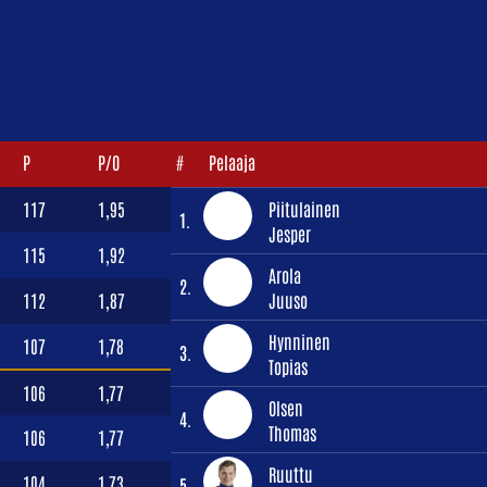
P
P/O
#
Pelaaja
117
1,95
Piitulainen
1.
Jesper
115
1,92
Arola
2.
112
1,87
Juuso
Hynninen
107
1,78
3.
Topias
106
1,77
Olsen
4.
Thomas
106
1,77
Ruuttu
104
1,73
5.