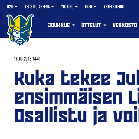
U20
LET'S GO AREENA
YHTEISÖ
INFO
YHTEYSTIEDOT
JOUKKUE
OTTELUT
VERKOSTO
16.09.2016 14:41
Kuka tekee Ju
ensimmäisen Li
Osallistu ja voi