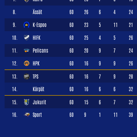
8.
Ässät
60
26
6
4
24
9.
K-Espoo
60
23
5
11
21
10.
HIFK
60
25
4
5
26
11.
Pelicans
60
20
9
7
24
12.
HPK
60
16
9
9
26
13.
TPS
60
16
7
9
28
14.
Kärpät
60
16
6
6
32
15.
Jukurit
60
15
6
7
32
16.
Sport
60
9
1
11
39