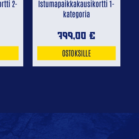
tti 2-
Istumapaikkakausikortti 1-
kategoria
799,00
€
OSTOKSILLE