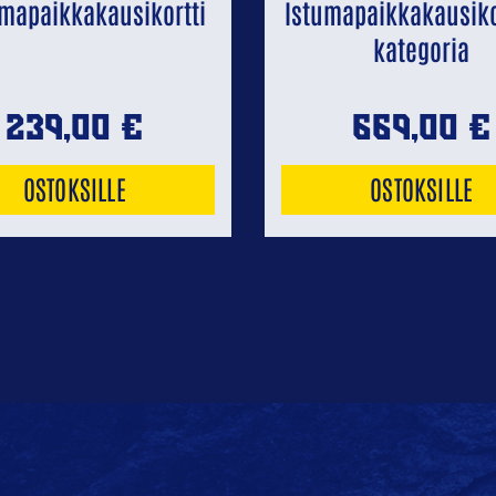
mapaikkakausikortti
Istumapaikkakausikor
kategoria
239,00
€
669,00
€
OSTOKSILLE
OSTOKSILLE