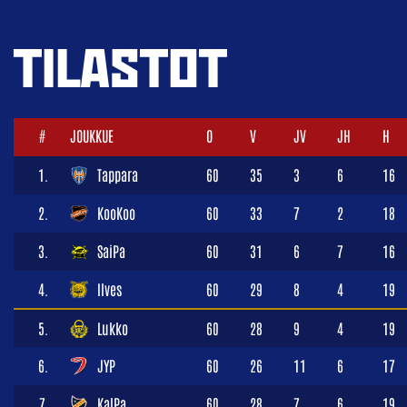
TILASTOT
#
JOUKKUE
O
V
JV
JH
H
1.
Tappara
60
35
3
6
16
2.
KooKoo
60
33
7
2
18
3.
SaiPa
60
31
6
7
16
4.
Ilves
60
29
8
4
19
5.
Lukko
60
28
9
4
19
6.
JYP
60
26
11
6
17
7.
KalPa
60
28
7
6
19