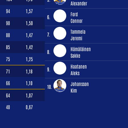
Alexander
94
1,57
Ford
6.
Connor
90
1,50
Tammela
7.
88
1,47
Jeremi
85
1,42
Hämäläinen
8.
Sakke
75
1,25
Haatanen
9.
71
1,18
Aleks
66
1,10
Johansson
10.
Kim
64
1,07
40
0,67