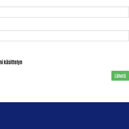
i käsittelyn
Lähetä