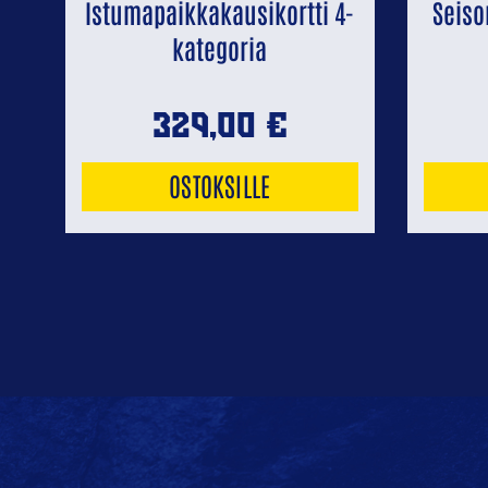
Istumapaikkakausikortti 4-
Seiso
kategoria
329,00
€
OSTOKSILLE