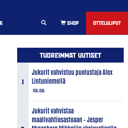
6
OTTELULIPUT
TUOREIMMAT UUTISET
Jukurit vahvistuu puolustaja Alex
Lintuniemellä
06.08.
Jukurit vahvistaa
maalivahtiosastoaan – Jesper