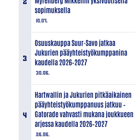
Myrenberg Mikkeliin yksivuotisella
sopimuksella
10.07.
Osuuskauppa Suur-Savo jatkaa
Jukurien pääyhteistyökumppanina
kaudella 2026–2027
30.06.
Hartwallin ja Jukurien pitkäaikainen
pääyhteistyökumppanuus jatkuu –
Gatorade vahvasti mukana joukkueen
arjessa kaudella 2026–2027
26.06.