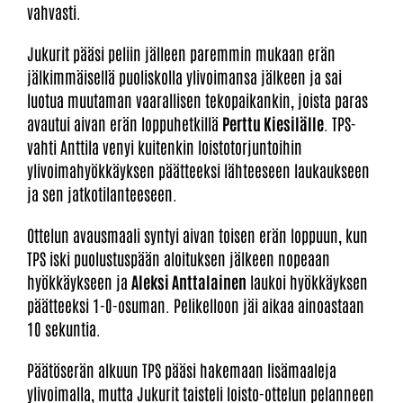
vahvasti.
Jukurit pääsi peliin jälleen paremmin mukaan erän
jälkimmäisellä puoliskolla ylivoimansa jälkeen ja sai
luotua muutaman vaarallisen tekopaikankin, joista paras
avautui aivan erän loppuhetkillä
Perttu Kiesilälle
. TPS-
vahti Anttila venyi kuitenkin loistotorjuntoihin
ylivoimahyökkäyksen päätteeksi lähteeseen laukaukseen
ja sen jatkotilanteeseen.
Ottelun avausmaali syntyi aivan toisen erän loppuun, kun
TPS iski puolustuspään aloituksen jälkeen nopeaan
hyökkäykseen ja
Aleksi Anttalainen
laukoi hyökkäyksen
päätteeksi 1-0-osuman. Pelikelloon jäi aikaa ainoastaan
10 sekuntia.
Päätöserän alkuun TPS pääsi hakemaan lisämaaleja
ylivoimalla, mutta Jukurit taisteli loisto-ottelun pelanneen