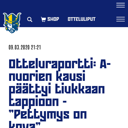
Navi
OTTELULIPUT
Navi
09.03.2020 21:21
Otteluraportti: A-
nuorien kausi
päättyi tiukkaan
tappioon -
"Pettymys on
kova"