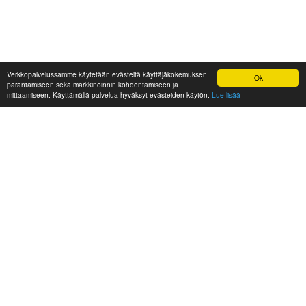
Verkkopalvelussamme käytetään evästeitä käyttäjäkokemuksen
Ok
parantamiseen sekä markkinoinnin kohdentamiseen ja
mittaamiseen. Käyttämällä palvelua hyväksyt evästeiden käytön.
Lue lisää