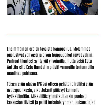
Ensimmäinen erä oli tasaista kamppailua. Molemmat
puolustivat vahvasti ja aivan huippupaikat jäivät vähiin.
Parhaat tilanteet syntyivät ylivoimilla, mutta sekä
Eetu
Anttila
että
Eetu Randelin
pitivät varmoilla torjunnoilla
maalinsa puhtaana.
Toisen erän alussa TPS sai otteen pelistä ja hallitsi erän
avauspuolikasta, eikä Jukurit päässyt kunnolla
hyökkäämään. Mikkeliläisryhmä kuitenkin puolusti
keskustaa tiiviisti ja peitti turkulaisryhmän laukauslinjat