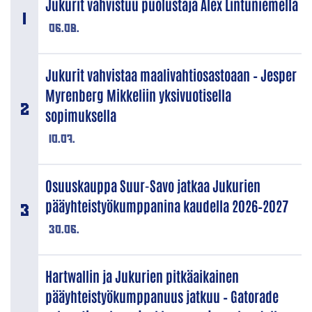
Jukurit vahvistuu puolustaja Alex Lintuniemellä
06.08.
Jukurit vahvistaa maalivahtiosastoaan – Jesper
Myrenberg Mikkeliin yksivuotisella
sopimuksella
10.07.
Osuuskauppa Suur-Savo jatkaa Jukurien
pääyhteistyökumppanina kaudella 2026–2027
30.06.
Hartwallin ja Jukurien pitkäaikainen
pääyhteistyökumppanuus jatkuu – Gatorade