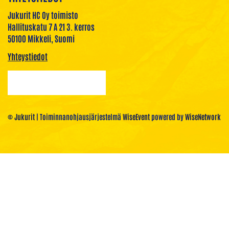
Jukurit HC Oy toimisto
Hallituskatu 7 A 21 3. kerros
50100 Mikkeli, Suomi
Yhteystiedot
© Jukurit
| Toiminnanohjausjärjestelmä
WiseEvent
powered by
WiseNetwork