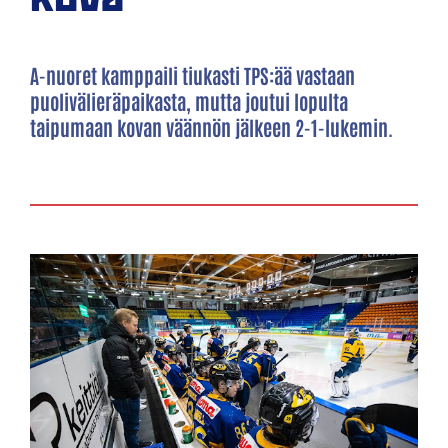
A-nuoret kamppaili tiukasti TPS:ää vastaan
puolivälieräpaikasta, mutta joutui lopulta
taipumaan kovan väännön jälkeen 2-1-lukemin.