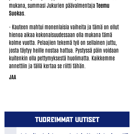
mukana, summasi Jukurien päävalmentaja
Teemu
Suokas
.
- Kauteen mahtui monenlaisia vaiheita ja tämä on ollut
hienoa aikaa kokonaisuudessaan olla mukana tämä
kolme vuotta. Pelaajien tekemä työ on sellainen juttu,
josta täytyy heille nostaa hattua. Pystyssä päin voidaan
kuitenkin olla pettymyksestä huolimatta. Kaikkemme
annettiin ja tällä kertaa se riitti tähän.
TUOREIMMAT UUTISET