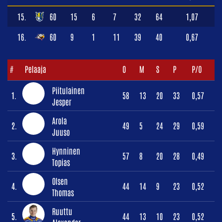
15.
60
15
6
7
32
64
1,07
16.
60
9
1
11
39
40
0,67
#
Pelaaja
O
M
S
P
P/O
Piitulainen
1.
58
13
20
33
0,57
Jesper
Arola
2.
49
5
24
29
0,59
Juuso
Hynninen
3.
57
8
20
28
0,49
Topias
Olsen
4.
44
14
9
23
0,52
Thomas
Ruuttu
5.
44
13
10
23
0,52