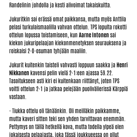
Randelinin johdolla ja kesti alivoimat takaiskuitta.
Jukuritkin sai erässä omat paikkansa, mutta myös Anttila
pelasi turkulaismaalilla vahvan ottelun. TPS lopulta rokotti
ottelun lopussa toistamiseen, kun
Aarne Intonen
sai
kiekon jukuripelaajan kiekonmenetyksen seurauksena ja
roiskaisi 2-0-osuman tyhjään maaliin.
Jukurit kuitenkin taisteli vahvasti loppuun saakka ja
Henri
Nikkanen
kavensi pelin vielä 2-1:een ajassa 59.22.
Tasoitukseen asti kiri ei kuitenkaan riittänyt, joten TPS
voitti ottelun 2-1 ja jatkaa pelejään puolivälierissä Kärppiä
vastaan.
- Tiukka ottelu oli tänäänkin. Oli meilläkin paikkamme,
mutta kaveri sitten teki sen yhden tarvittavan enemmän.
Pettymys on tällä hetkellä kova, mutta todella ylpeä olen
jokaisesta pelaajasta, joka tässä joukkueessa on ollut