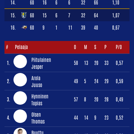
14.
60
16
6
6
32
66
1,10
15.
60
15
6
7
32
64
1,07
16.
60
9
1
11
39
40
0,67
#
Pelaaja
O
M
S
P
P/O
Piitulainen
1.
58
13
20
33
0,57
Jesper
Arola
2.
49
5
24
29
0,59
Juuso
Hynninen
3.
57
8
20
28
0,49
Topias
Olsen
4.
44
14
9
23
0,52
Thomas
Ruuttu