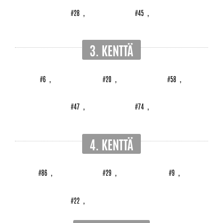
#28
,
#45
,
3. KENTTÄ
#6
,
#20
,
#58
,
#47
,
#74
,
4. KENTTÄ
#86
,
#29
,
#9
,
#22
,