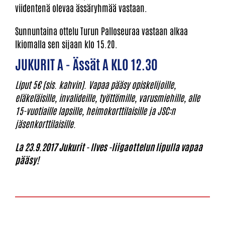
viidentenä olevaa ässäryhmää vastaan.
Sunnuntaina ottelu Turun Palloseuraa vastaan alkaa
Ikiomalla sen sijaan klo 15.20.
JUKURIT A - Ässät A KLO 12.30
Liput 5€ (sis. kahvin). Vapaa pääsy opiskelijoille,
eläkeläisille, invalideille, työttömille, varusmiehille, alle
15-vuotiaille lapsille, heimokorttilaisille ja JSC:n
jäsenkorttilaisille.
La 23.9.2017 Jukurit - Ilves -liigaottelun lipulla vapaa
pääsy!