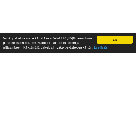
Verkkopalvelussamme käytetään evästeitä käyttäjäkokemuksen
Ok
parantamiseen sekä markkinoinnin kohdentamiseen ja
mittaamiseen. Käyttämällä palvelua hyväksyt evästeiden käytön.
Lue lisää