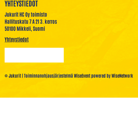
YHTEYSTIEDOT
Jukurit HC Oy toimisto
Hallituskatu 7 A 21 3. kerros
50100 Mikkeli, Suomi
Yhteystiedot
© Jukurit
| Toiminnanohjausjärjestelmä
WiseEvent
powered by
WiseNetwork