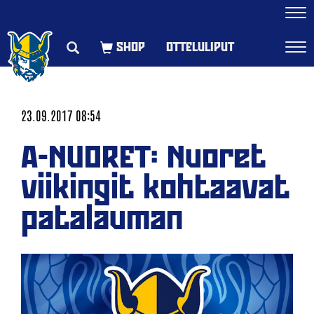
Navi
OTTELULIPUT
Navi
23.09.2017 08:54
A-NUORET: Nuoret
viikingit kohtaavat
patalauman