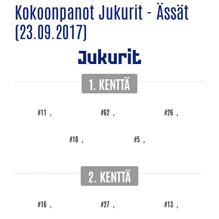
Kokoonpanot Jukurit - Ässät
(23.09.2017)
Jukurit
1. KENTTÄ
#11
,
#62
,
#26
,
#10
,
#5
,
2. KENTTÄ
#16
,
#27
,
#13
,