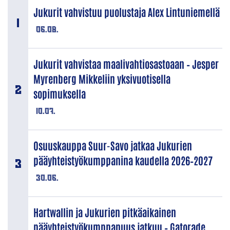
Jukurit vahvistuu puolustaja Alex Lintuniemellä
06.08.
Jukurit vahvistaa maalivahtiosastoaan – Jesper
Myrenberg Mikkeliin yksivuotisella
sopimuksella
10.07.
Osuuskauppa Suur-Savo jatkaa Jukurien
pääyhteistyökumppanina kaudella 2026–2027
30.06.
Hartwallin ja Jukurien pitkäaikainen
pääyhteistyökumppanuus jatkuu – Gatorade