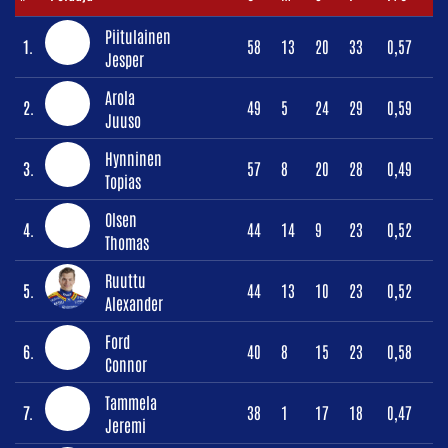
Piitulainen
1.
58
13
20
33
0,57
Jesper
Arola
2.
49
5
24
29
0,59
Juuso
Hynninen
3.
57
8
20
28
0,49
Topias
Olsen
4.
44
14
9
23
0,52
Thomas
Ruuttu
5.
44
13
10
23
0,52
Alexander
Ford
6.
40
8
15
23
0,58
Connor
Tammela
7.
38
1
17
18
0,47
Jeremi