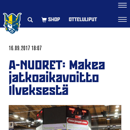
Navi
OTTELULIPUT
Navi
16.09.2017 18:07
A-NUORET: Makea
jatkoaikavoitto
Ilveksestä