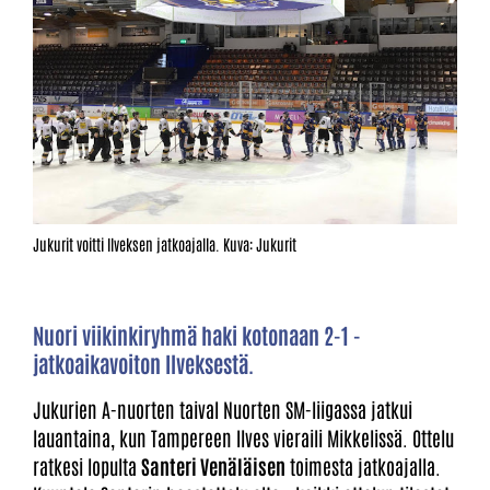
Jukurit voitti Ilveksen jatkoajalla. Kuva: Jukurit
Nuori viikinkiryhmä haki kotonaan 2-1 -
jatkoaikavoiton Ilveksestä.
Jukurien A-nuorten taival Nuorten SM-liigassa jatkui
lauantaina, kun Tampereen Ilves vieraili Mikkelissä. Ottelu
ratkesi lopulta
Santeri Venäläisen
toimesta jatkoajalla.