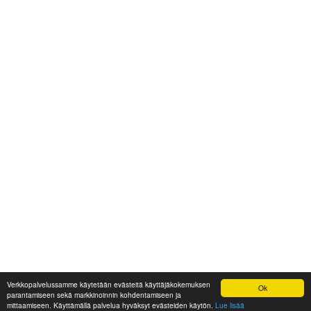
Verkkopalvelussamme käytetään evästeitä käyttäjäkokemuksen
Ok
parantamiseen sekä markkinoinnin kohdentamiseen ja
mittaamiseen. Käyttämällä palvelua hyväksyt evästeiden käytön.
Lue lisää