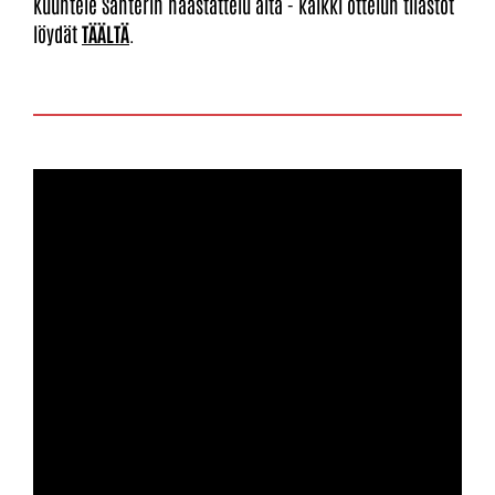
Kuuntele Santerin haastattelu alta - kaikki ottelun tilastot
löydät
TÄÄLTÄ
.