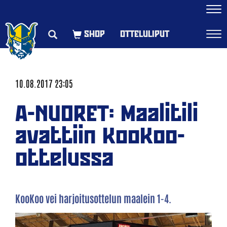
Navi
OTTELULIPUT
Navi
10.08.2017 23:05
A-NUORET: Maalitili
avattiin KooKoo-
ottelussa
KooKoo vei harjoitusottelun maalein 1-4.