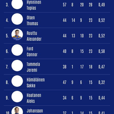
Hynninen
3.
57
8
20
28
0,49
Topias
Olsen
4.
44
14
9
23
0,52
Thomas
Ruuttu
5.
44
13
10
23
0,52
Alexander
Ford
6.
40
8
15
23
0,58
Connor
Tammela
7.
38
1
17
18
0,47
Jeremi
Hämäläinen
8.
47
9
6
15
0,32
Sakke
Haatanen
9.
34
6
9
15
0,44
Aleks
Johansson
10.
37
1
14
15
0,41