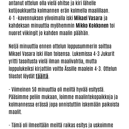
antanut ottelun olla vielä ohitse ja kiri lähelle
kotijoukkuetta kolmannen erän kolmella maalillaan.
4-1 -kavennuksen ylivoimalla iski
Mikael Vasara
ja
kahdeksan minuuttia myöhemmin
Mikko Kokkonen
toi
nuoret viikingit jo kahden maalin päähän.
Neljä minuuttia ennen ottelun loppusummerin soittoa
Mikael Vasara iski illan toisensa. Lukemissa 4-3 Jukurit
yritti tasoitusta vielä ilman maalivahtia, mutta
loppulukeiksi kirjattiin voitto Ässille maalein 4-3. Ottelun
tilastot löydät
täältä
.
- Viimeinen 50 minuuttia oli meiltä hyvää esitystä.
Pääsimme peliin mukaan, loimme maalintekopaikkoja ja
kolmannessa erässä jopa onnistuttiin iskemään paikoista
maalit.
- Tämä oli ilmeeltään meiltä raikas esitys ja uskoimme