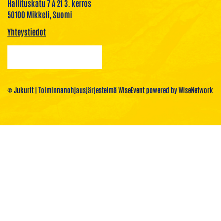
Hallituskatu 7 A 21 3. kerros
50100 Mikkeli, Suomi
Yhteystiedot
© Jukurit
| Toiminnanohjausjärjestelmä
WiseEvent
powered by
WiseNetwork