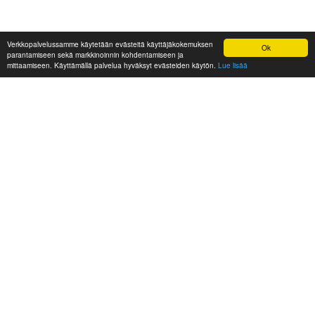
Verkkopalvelussamme käytetään evästeitä käyttäjäkokemuksen
Ok
parantamiseen sekä markkinoinnin kohdentamiseen ja
mittaamiseen. Käyttämällä palvelua hyväksyt evästeiden käytön.
Lue lisää