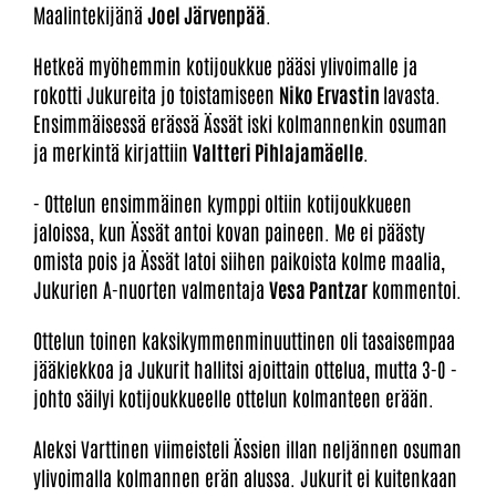
Maalintekijänä
Joel Järvenpää
.
Hetkeä myöhemmin kotijoukkue pääsi ylivoimalle ja
rokotti Jukureita jo toistamiseen
Niko Ervastin
lavasta.
Ensimmäisessä erässä Ässät iski kolmannenkin osuman
ja merkintä kirjattiin
Valtteri Pihlajamäelle
.
- Ottelun ensimmäinen kymppi oltiin kotijoukkueen
jaloissa, kun Ässät antoi kovan paineen. Me ei päästy
omista pois ja Ässät latoi siihen paikoista kolme maalia,
Jukurien A-nuorten valmentaja
Vesa Pantzar
kommentoi.
Ottelun toinen kaksikymmenminuuttinen oli tasaisempaa
jääkiekkoa ja Jukurit hallitsi ajoittain ottelua, mutta 3-0 -
johto säilyi kotijoukkueelle ottelun kolmanteen erään.
Aleksi Varttinen viimeisteli Ässien illan neljännen osuman
ylivoimalla kolmannen erän alussa. Jukurit ei kuitenkaan