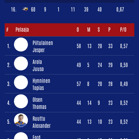
16.
60
9
1
11
39
40
0,67
#
Pelaaja
O
M
S
P
P/O
Piitulainen
1.
58
13
20
33
0,57
Jesper
Arola
2.
49
5
24
29
0,59
Juuso
Hynninen
3.
57
8
20
28
0,49
Topias
Olsen
4.
44
14
9
23
0,52
Thomas
Ruuttu
5.
44
13
10
23
0,52
Alexander
Ford