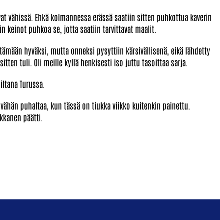
vat vähissä. Ehkä kolmannessa erässä saatiin sitten puhkottua kaverin
iin keinot puhkoa se, jotta saatiin tarvittavat maalit.
ämään hyväksi, mutta onneksi pysyttiin kärsivällisenä, eikä lähdetty
ten tuli. Oli meille kyllä henkisesti iso juttu tasoittaa sarja.
iltana Turussa.
 vähän puhaltaa, kun tässä on tiukka viikko kuitenkin painettu.
ikkanen päätti.