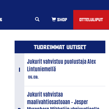
6
OTTELULIPUT
TUOREIMMAT UUTISET
Jukurit vahvistuu puolustaja Alex
Lintuniemellä
06.08.
Jukurit vahvistaa
maalivahtiosastoaan – Jesper