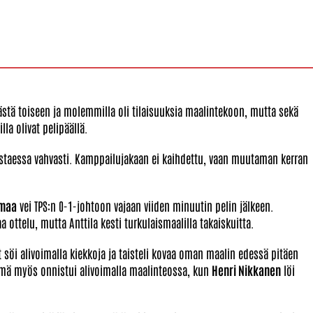
päästä toiseen ja molemmilla oli tilaisuuksia maalintekoon, mutta sekä
lla olivat pelipäällä.
staessa vahvasti. Kamppailujakaan ei kaihdettu, vaan muutaman kerran
nmaa
vei TPS:n 0-1-johtoon vajaan viiden minuutin pelin jälkeen.
a ottelu, mutta Anttila kesti turkulaismaalilla takaiskuitta.
 söi alivoimalla kiekkoja ja taisteli kovaa oman maalin edessä pitäen
yhmä myös onnistui alivoimalla maalinteossa, kun
Henri Nikkanen
löi