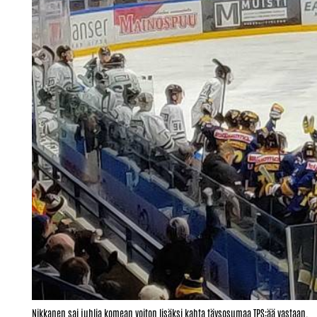
Nikkanen sai juhlia komean voiton lisäksi kahta täysosumaa TPS:ää vastaan.