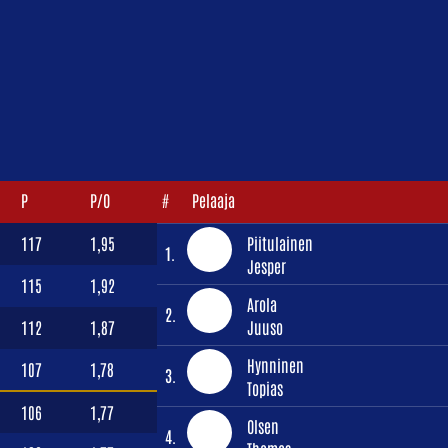
P
P/O
#
Pelaaja
117
1,95
Piitulainen
1.
Jesper
115
1,92
Arola
2.
112
1,87
Juuso
Hynninen
107
1,78
3.
Topias
106
1,77
Olsen
4.