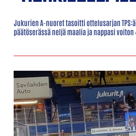
Jukurien A-nuoret tasoitti ottelusarjan TPS:
päätöserässä neljä maalia ja nappasi voiton