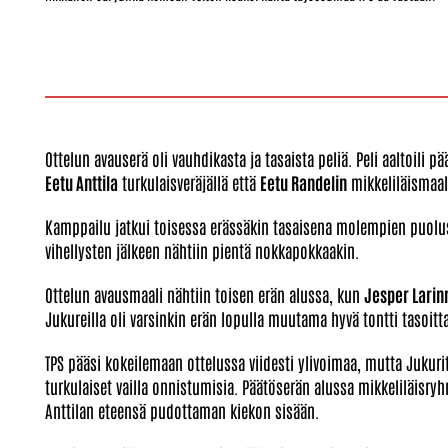
Ottelun avauserä oli vauhdikasta ja tasaista peliä. Peli aaltoili 
Eetu Anttila
turkulaisveräjällä että
Eetu Randelin
mikkeliläismaali
Kamppailu jatkui toisessa erässäkin tasaisena molempien puolu
vihellysten jälkeen nähtiin pientä nokkapokkaakin.
Ottelun avausmaali nähtiin toisen erän alussa, kun
Jesper Lari
Jukureilla oli varsinkin erän lopulla muutama hyvä tontti tasoitta
TPS pääsi kokeilemaan ottelussa viidesti ylivoimaa, mutta Jukurit
turkulaiset vailla onnistumisia. Päätöserän alussa mikkeliläisr
Anttilan eteensä pudottaman kiekon sisään.