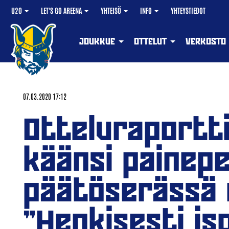
U20
LET'S GO AREENA
YHTEISÖ
INFO
YHTEYSTIEDOT
JOUKKUE
OTTELUT
VERKOSTO
07.03.2020 17:12
Otteluraportti
käänsi painepe
päätöserässä 
"Henkisesti is