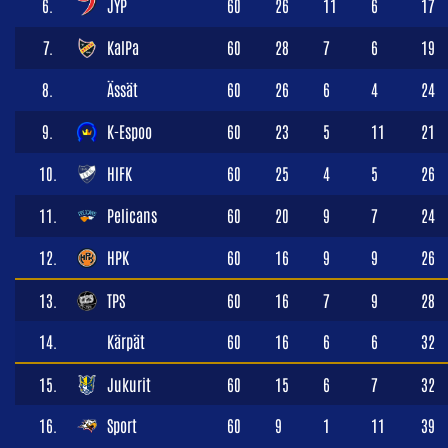
6.
JYP
60
26
11
6
17
7.
KalPa
60
28
7
6
19
8.
Ässät
60
26
6
4
24
9.
K-Espoo
60
23
5
11
21
10.
HIFK
60
25
4
5
26
11.
Pelicans
60
20
9
7
24
12.
HPK
60
16
9
9
26
13.
TPS
60
16
7
9
28
14.
Kärpät
60
16
6
6
32
15.
Jukurit
60
15
6
7
32
16.
Sport
60
9
1
11
39