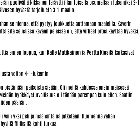
rän puoliväliä Nikkanen täräytti illan toisella osumallaan lukemiksi 2-1
 Sivosen
hyvästä tarjoilusta 3-1-maalin.
 onhan se hienoa, että pystyy joukkuetta auttamaan maaleilla. Kaverin
ta sitä se näissä kevään peleissä on, että virheet pitää käyttää hyväksi,
nuuttia ennen loppua, kun
Kalle Matikainen
ja
Perttu Kiesilä
karkasivat
telusta voiton 4-1-lukemin.
itten pistämään paikoista sisään. Oli meillä kahdessa ensimmäisessä
 Meidän hyökkäysturvallisuus oli tänään parempaa kuin eilen. Saatiin
 niiden päähän.
li vain yksi peli ja maanantaina jatketaan. Huomenna vähän
villä fiiliksillä kohti Turkua.