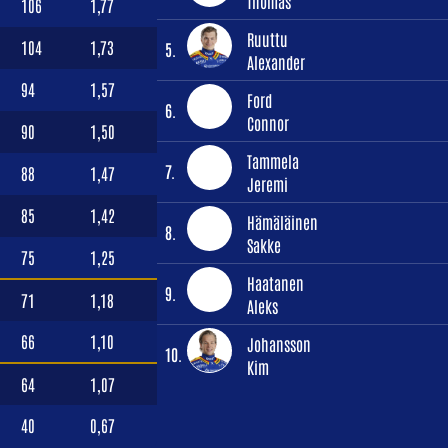
Thomas
106
1,77
Ruuttu
104
1,73
5.
Alexander
94
1,57
Ford
6.
Connor
90
1,50
Tammela
7.
88
1,47
Jeremi
85
1,42
Hämäläinen
8.
Sakke
75
1,25
Haatanen
9.
71
1,18
Aleks
66
1,10
Johansson
10.
Kim
64
1,07
40
0,67