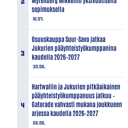
Myrenberg Mikkeliin yksivuotisella
sopimuksella
10.07.
Osuuskauppa Suur-Savo jatkaa
Jukurien pääyhteistyökumppanina
kaudella 2026–2027
30.06.
Hartwallin ja Jukurien pitkäaikainen
pääyhteistyökumppanuus jatkuu –
Gatorade vahvasti mukana joukkueen
arjessa kaudella 2026–2027
26.06.