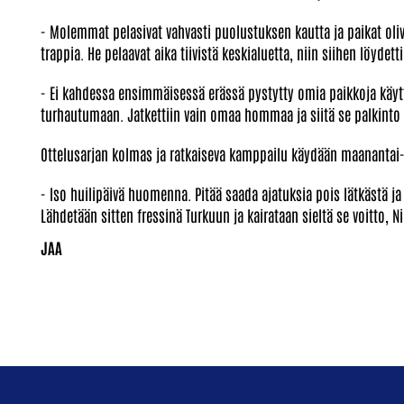
- Molemmat pelasivat vahvasti puolustuksen kautta ja paikat oli
trappia. He pelaavat aika tiivistä keskialuetta, niin siihen löydett
- Ei kahdessa ensimmäisessä erässä pystytty omia paikkoja käytt
turhautumaan. Jatkettiin vain omaa hommaa ja siitä se palkinto sit
Ottelusarjan kolmas ja ratkaiseva kamppailu käydään maanantai-
- Iso huilipäivä huomenna. Pitää saada ajatuksia pois lätkästä ja
Lähdetään sitten fressinä Turkuun ja kairataan sieltä se voitto, N