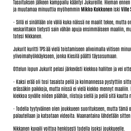
Tasoituksen jälkeen kamppailu kääntyi Jukureille. Hieman ennen e
ja muutamaa minuuttia myöhemmin
Mikko Kokkonen
iski
Ville
- Sillä ei sinällään ole väliä kuka näissä ne maalit tekee, mutta
veskariltakin tietysti sain vähän apuja ensimmäiseen maaliin, mut
totesi Nikkanen.
Jukurit kuritti TPS:ää vielä toistamiseen alivoimalla viitisen mi
ylivoimahyökkäykseen, jonka Kiesilä päätti täysosumaan.
Ottelun lopun Jukurit pelasi järkevästi kiekkoa halliten ja vei ot
- Kaksi erää oli tosi tasaista peliä ja kolmannessa pystyttiin s
erässäkin paikkoja, mutta niissä ei vielä kiekko mennyt maaliin.
kiekkoa syvälle niiden päähän, riistoja siellä ja peliä sitä kautta
- Todella tyytyväinen olen joukkueen suoritukseen, mutta tämä o
palautellaan ja katsotaan videoita. Maanantaina lähdetään sitten hy
Nikkanen kuvaili voittoa henkisesti todella isoksi joukkueelle.