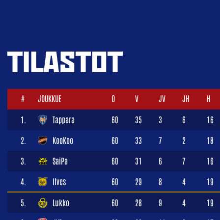
TILASTOT
#
JOUKKUE
O
V
JV
JH
H
1.
Tappara
60
35
3
6
16
2.
KooKoo
60
33
7
2
18
3.
SaiPa
60
31
6
7
16
4.
Ilves
60
29
8
4
19
5.
Lukko
60
28
9
4
19