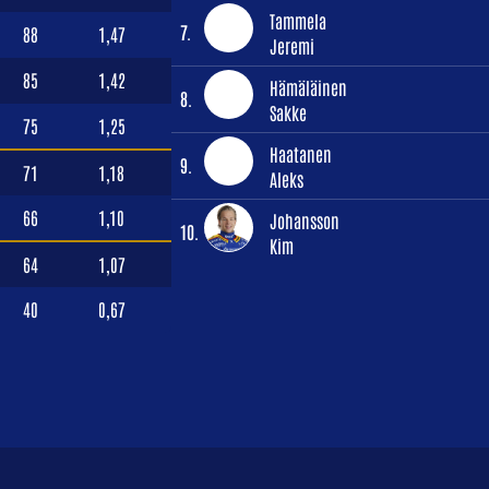
Tammela
7.
88
1,47
Jeremi
85
1,42
Hämäläinen
8.
Sakke
75
1,25
Haatanen
9.
71
1,18
Aleks
66
1,10
Johansson
10.
Kim
64
1,07
40
0,67