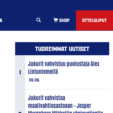
6
OTTELULIPUT
TUOREIMMAT UUTISET
Jukurit vahvistuu puolustaja Alex
Lintuniemellä
06.08.
Jukurit vahvistaa
maalivahtiosastoaan – Jesper