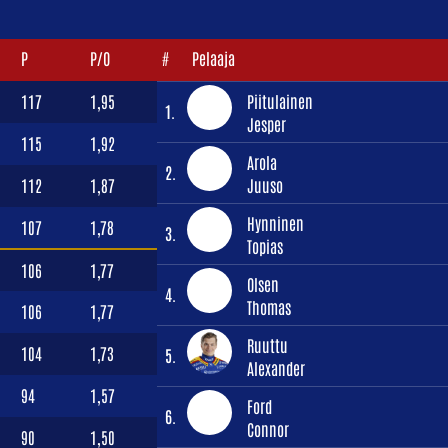
P
P/O
#
Pelaaja
117
1,95
Piitulainen
1.
Jesper
115
1,92
Arola
2.
112
1,87
Juuso
Hynninen
107
1,78
3.
Topias
106
1,77
Olsen
4.
Thomas
106
1,77
Ruuttu
104
1,73
5.
Alexander
94
1,57
Ford
6.
Connor
90
1,50