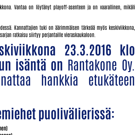
kkona. Vantaa on löytänyt playoff-asenteen ja on vaarallinen, mikäli
 edessä. Kannattajien tuki on äärimmäisen tärkeää myös keskiviikkona,
usarjan ratkaisu siirtyy perjantaille vieraskaukaloon.
skiviikkona 23.3.2016 klo
lun isäntä on
Rantakone Oy.
nattaa hankkia etukäteen
emiehet puolivälierissä:
nen)
lmonen)