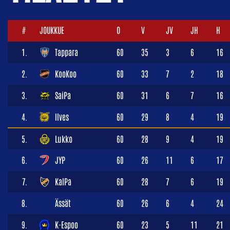
#
JOUKKUE
O
V
JV
JH
H
1.
Tappara
60
35
3
6
16
2.
KooKoo
60
33
7
2
18
3.
SaiPa
60
31
6
7
16
4.
Ilves
60
29
8
4
19
5.
Lukko
60
28
9
4
19
6.
JYP
60
26
11
6
17
7.
KalPa
60
28
7
6
19
8.
Ässät
60
26
6
4
24
9.
K-Espoo
60
23
5
11
21