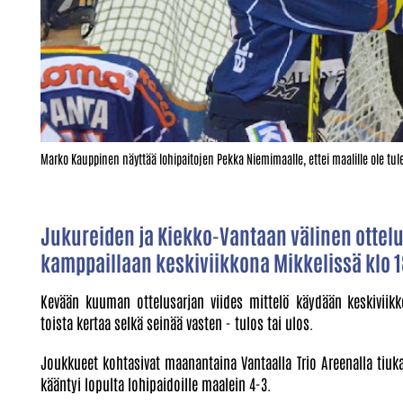
Marko Kauppinen näyttää lohipaitojen Pekka Niemimaalle, ettei maalille ole tu
Jukureiden ja Kiekko-Vantaan välinen ottel
kamppaillaan keskiviikkona Mikkelissä klo 18
Kevään kuuman ottelusarjan viides mittelö käydään keskiviikk
toista kertaa selkä seinää vasten - tulos tai ulos.
Joukkueet kohtasivat maanantaina Vantaalla Trio Areenalla tiuk
kääntyi lopulta lohipaidoille maalein 4-3.