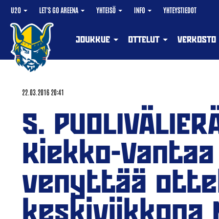
U20
LET'S GO AREENA
YHTEISÖ
INFO
YHTEYSTIEDOT
JOUKKUE
OTTELUT
VERKOSTO
22.03.2016 20:41
5. PUOLIVÄLIE
Kiekko-Vantaa
venyttää otte
keskiviikkona 