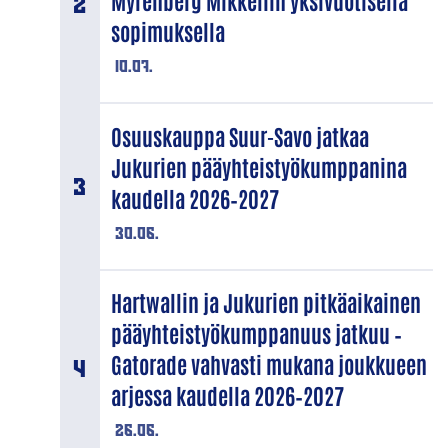
Myrenberg Mikkeliin yksivuotisella
sopimuksella
10.07.
Osuuskauppa Suur-Savo jatkaa
Jukurien pääyhteistyökumppanina
kaudella 2026–2027
30.06.
Hartwallin ja Jukurien pitkäaikainen
pääyhteistyökumppanuus jatkuu –
Gatorade vahvasti mukana joukkueen
arjessa kaudella 2026–2027
26.06.