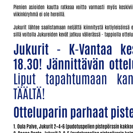
Pienien asioiden kautta ratkeaa voitto varmasti myös keskivii
viikinkiryhmä ei ole hereillä.
Jukurit lähtee saalistamaan neljättä kiinnitystä kotiyleisönsä
sillä voitolla Jukureiden kevät jatkuu välierässä - tappiolla ottel
Jukurit - K-Vantaa ke
18.30! Jännittävän otte
Liput tapahtumaan kan
TÄÄLTÄ!
Otteluparin parhaat pist
1. Oula Palve, Jukurit 2+4=6 (pudotuspelien pistepörssin kakko
2. Roope Ranta, Jukurit 3+2=5 (pudotuspelien pistepörssin ko