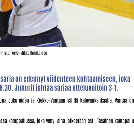
lemista. Kuva: Mikko Rahikainen
usarja on edennyt viidenteen kohtaamiseen, joka
.30. Jukurit johtaa sarjaa otteluvoitoin 3-1.
ona Jukureiden ja Kiekko-Vantaan välillä Kalevankankaalla. Vantaa on
assa kamppailussa, joka venyi aina jatkoerään asti. Tasainen kamppailu