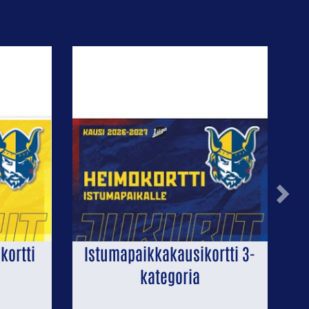
Next
kortti
Istumapaikkakausikortti 3-
kategoria