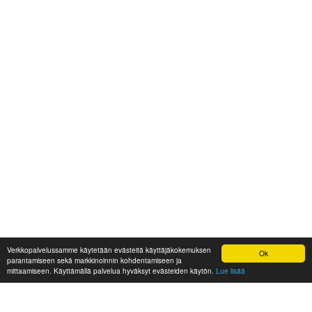
Verkkopalvelussamme käytetään evästeitä käyttäjäkokemuksen
Ok
parantamiseen sekä markkinoinnin kohdentamiseen ja
mittaamiseen. Käyttämällä palvelua hyväksyt evästeiden käytön.
Lue lisää