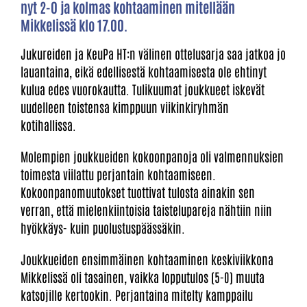
nyt 2-0 ja kolmas kohtaaminen mitellään
Mikkelissä klo 17.00.
Jukureiden ja KeuPa HT:n välinen ottelusarja saa jatkoa jo
lauantaina, eikä edellisestä kohtaamisesta ole ehtinyt
kulua edes vuorokautta. Tulikuumat joukkueet iskevät
uudelleen toistensa kimppuun viikinkiryhmän
kotihallissa.
Molempien joukkueiden kokoonpanoja oli valmennuksien
toimesta viilattu perjantain kohtaamiseen.
Kokoonpanomuutokset tuottivat tulosta ainakin sen
verran, että mielenkiintoisia taistelupareja nähtiin niin
hyökkäys- kuin puolustuspäässäkin.
Joukkueiden ensimmäinen kohtaaminen keskiviikkona
Mikkelissä oli tasainen, vaikka lopputulos (5-0) muuta
katsojille kertookin. Perjantaina mitelty kamppailu