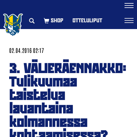
Navi
OTTELULIPUT
Navi
02.04.2016 02:17
3. VÄLIERÄENNAKKO:
Tulikuumaa
taistelua
lauantaina
kolmannessa
kohtaamisessa?