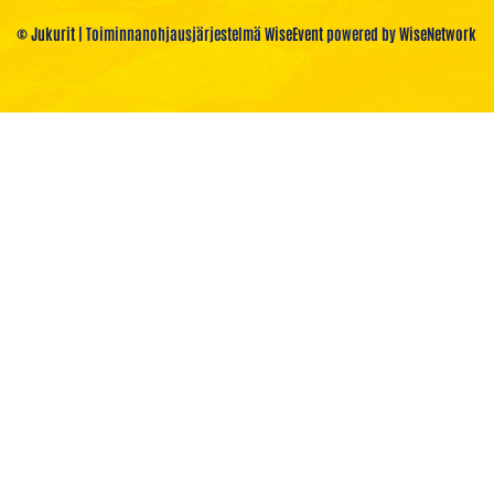
© Jukurit
| Toiminnanohjausjärjestelmä
WiseEvent
powered by
WiseNetwork