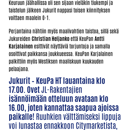
Keuruun jäähallissa oli sen sijaan vieläkin tiukempi ja
taistelun jälkeen Jukurit nappasi toisen kiinnityksen
voittaen maalein 0-1.
Perjantaina nähtiin myös maalivahtien taistoa, sillä sekä
Jukureiden
Christian Heljanko
että KeuPan
Antti
Karjalainen
esittivät näyttäviä torjuntoja ja samalla
osoittivat paikkansa joukkueessa. KeuPan Karjalainen
palkittiin myös Mestiksen maaliskuun kuukauden
pelaajana.
Jukurit – KeuPa HT lauantaina klo
17.00. Ovet
JL-Rakentajien
isännöimään otteluun avataan klo
16.00, joten kannattaa saapua ajoissa
paikalle!
Ruuhkien välttämiseksi lippuja
voi lunastaa ennakkoon Citymarketista,