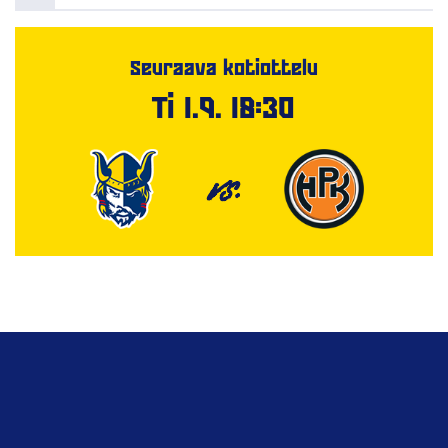
Seuraava kotiottelu
Ti 1.9. 18:30
VS.