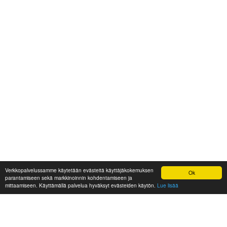
Verkkopalvelussamme käytetään evästeitä käyttäjäkokemuksen
Ok
parantamiseen sekä markkinoinnin kohdentamiseen ja
mittaamiseen. Käyttämällä palvelua hyväksyt evästeiden käytön.
Lue lisää