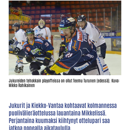
Jukureiden tehokkain playoffeissa on ollut Teemu Turunen (edessä). Kuva:
Mikko Rahikainen
Jukurit ja Kiekko-Vantaa kohtaavat kolmannessa
puolivälieräottelussa lauantaina Mikkelissä.
Perjantaina kuumaksi kiihtynyt ottelupari saa
jatkoa nopealla aikataululla.