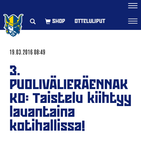
Navi
OTTELULIPUT
Navi
19.03.2016 08:49
3.
PUOLIVÄLIERÄENNAK
KO: Taistelu kiihtyy
lauantaina
kotihallissa!