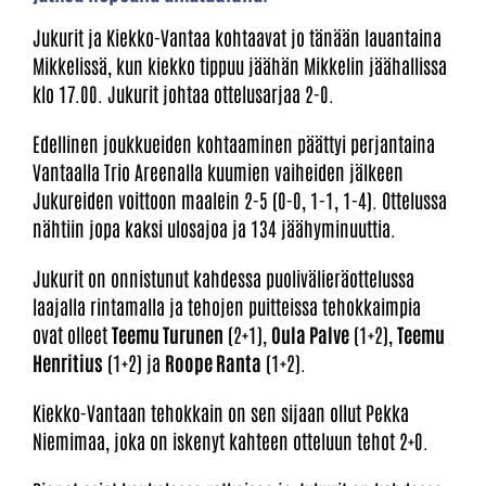
Jukurit ja Kiekko-Vantaa kohtaavat jo tänään lauantaina
Mikkelissä, kun kiekko tippuu jäähän Mikkelin jäähallissa
klo 17.00. Jukurit johtaa ottelusarjaa 2-0.
Edellinen joukkueiden kohtaaminen päättyi perjantaina
Vantaalla Trio Areenalla kuumien vaiheiden jälkeen
Jukureiden voittoon maalein 2-5 (0-0, 1-1, 1-4). Ottelussa
nähtiin jopa kaksi ulosajoa ja 134 jäähyminuuttia.
Jukurit on onnistunut kahdessa puolivälieräottelussa
laajalla rintamalla ja tehojen puitteissa tehokkaimpia
ovat olleet
Teemu Turunen
(2+1),
Oula Palve
(1+2),
Teemu
Henritius
(1+2) ja
Roope Ranta
(1+2).
Kiekko-Vantaan tehokkain on sen sijaan ollut Pekka
Niemimaa, joka on iskenyt kahteen otteluun tehot 2+0.