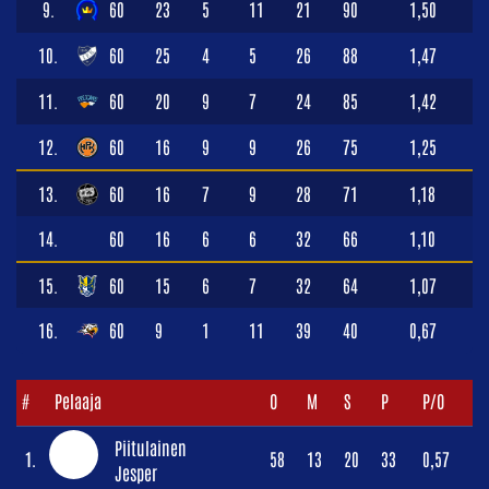
9.
60
23
5
11
21
90
1,50
10.
60
25
4
5
26
88
1,47
11.
60
20
9
7
24
85
1,42
12.
60
16
9
9
26
75
1,25
13.
60
16
7
9
28
71
1,18
14.
60
16
6
6
32
66
1,10
15.
60
15
6
7
32
64
1,07
16.
60
9
1
11
39
40
0,67
#
Pelaaja
O
M
S
P
P/O
Piitulainen
1.
58
13
20
33
0,57
Jesper