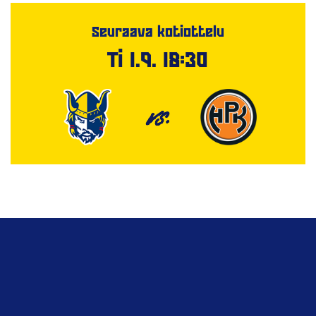
Seuraava kotiottelu
Ti 1.9. 18:30
VS.