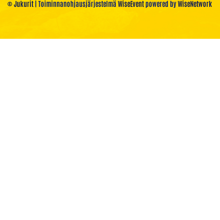
© Jukurit
| Toiminnanohjausjärjestelmä
WiseEvent
powered by
WiseNetwork