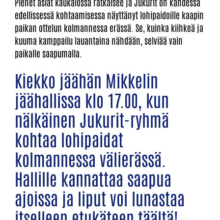
Pienet asiat kaukalossa ratkaisee ja Jukurit on kahdessa
edellissessä kohtaamisessa näyttänyt lohipaidoille kaapin
paikan ottelun kolmannessa erässä. Se, kuinka kiihkeä ja
kuuma kamppailu lauantaina nähdään, selviää vain
paikalle saapumalla.
Kiekko jäähän Mikkelin
jäähallissa klo 17.00, kun
nälkäinen Jukurit-ryhmä
kohtaa lohipaidat
kolmannessa välierässä.
Hallille kannattaa saapua
ajoissa ja
liput voi lunastaa
itselleen etukäteen täältä
!