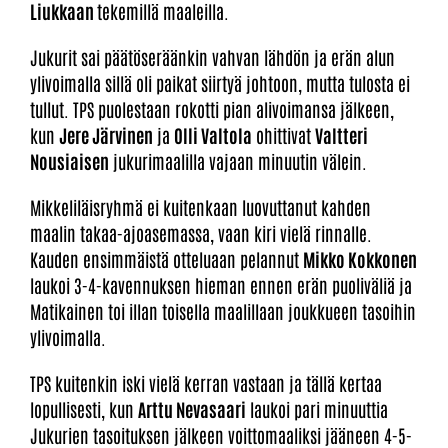
Liukkaan
tekemillä maaleilla.
Jukurit sai päätöseräänkin vahvan lähdön ja erän alun
ylivoimalla sillä oli paikat siirtyä johtoon, mutta tulosta ei
tullut. TPS puolestaan rokotti pian alivoimansa jälkeen,
kun
Jere Järvinen
ja
Olli Valtola
ohittivat
Valtteri
Nousiaisen
jukurimaalilla vajaan minuutin välein.
Mikkeliläisryhmä ei kuitenkaan luovuttanut kahden
maalin takaa-ajoasemassa, vaan kiri vielä rinnalle.
Kauden ensimmäistä otteluaan pelannut
Mikko Kokkonen
laukoi 3-4-kavennuksen hieman ennen erän puoliväliä ja
Matikainen toi illan toisella maalillaan joukkueen tasoihin
ylivoimalla.
TPS kuitenkin iski vielä kerran vastaan ja tällä kertaa
lopullisesti, kun
Arttu Nevasaari
laukoi pari minuuttia
Jukurien tasoituksen jälkeen voittomaaliksi jääneen 4-5-