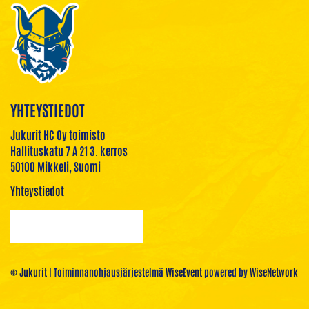
YHTEYSTIEDOT
Jukurit HC Oy toimisto
Hallituskatu 7 A 21 3. kerros
50100 Mikkeli, Suomi
Yhteystiedot
© Jukurit
| Toiminnanohjausjärjestelmä
WiseEvent
powered by
WiseNetwork