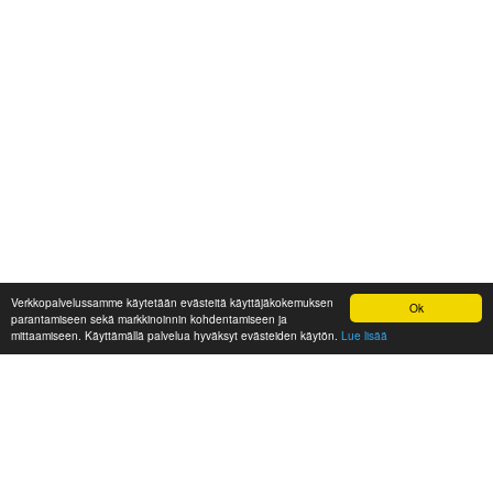
Verkkopalvelussamme käytetään evästeitä käyttäjäkokemuksen
Ok
parantamiseen sekä markkinoinnin kohdentamiseen ja
mittaamiseen. Käyttämällä palvelua hyväksyt evästeiden käytön.
Lue lisää