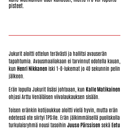
pisteet.
Jukurit aloitti ottelun terävästi ja hallitsi avauserän
tapahtumia. Avausmaaliakaan ei tarvinnut odotella kauan,
kun
Henri Nikkanen
iski 1-0-lukemat jo 40 sekunnin pelin
jälkeen.
Erän lopulla Jukurit lisäsi johtoaan, kun
Kalle Matikainen
ohjasi Arttu Venäläisen viivalaukauksen sisään.
Toisen eränkin kotijoukkue aloitti vielä hyvin, mutta erän
edetessä ote siirtyi TPS:lle. Erän jälkimmäisellä puoliskolla
turkulaisryhmä nousi tasoihin
Juuso Pärssisen
sekä
Eetu