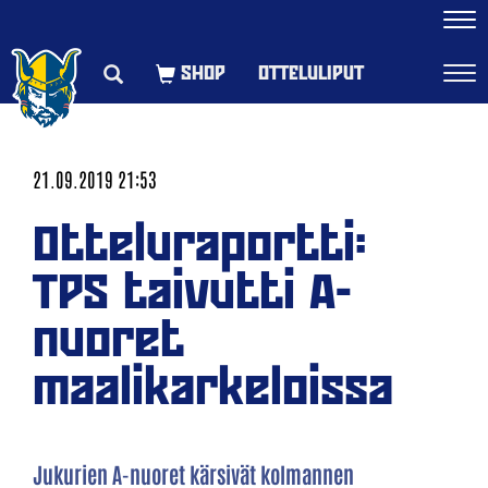
Navi
OTTELULIPUT
Navi
21.09.2019 21:53
Otteluraportti:
TPS taivutti A-
nuoret
maalikarkeloissa
Jukurien A-nuoret kärsivät kolmannen