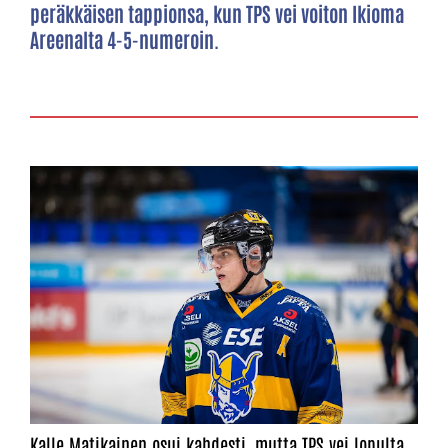
peräkkäisen tappionsa, kun TPS vei voiton Ikioma
Areenalta 4-5-numeroin.
Kalle Matikainen osui kahdesti, mutta TPS vei lopulta