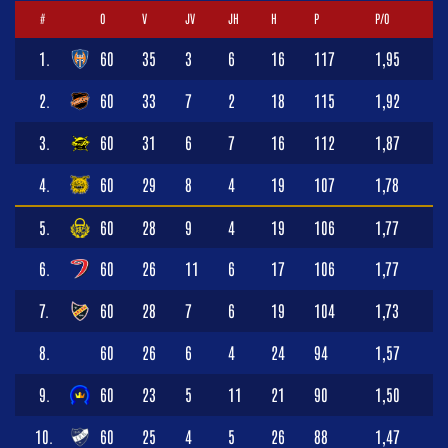
#
O
V
JV
JH
H
P
P/O
1.
60
35
3
6
16
117
1,95
2.
60
33
7
2
18
115
1,92
3.
60
31
6
7
16
112
1,87
4.
60
29
8
4
19
107
1,78
5.
60
28
9
4
19
106
1,77
6.
60
26
11
6
17
106
1,77
7.
60
28
7
6
19
104
1,73
8.
60
26
6
4
24
94
1,57
9.
60
23
5
11
21
90
1,50
10.
60
25
4
5
26
88
1,47