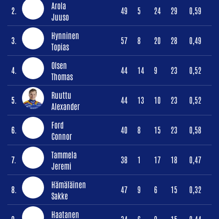
Arola
2.
49
5
24
29
0,59
Juuso
Hynninen
3.
57
8
20
28
0,49
Topias
Olsen
4.
44
14
9
23
0,52
Thomas
Ruuttu
5.
44
13
10
23
0,52
Alexander
Ford
6.
40
8
15
23
0,58
Connor
Tammela
7.
38
1
17
18
0,47
Jeremi
Hämäläinen
8.
47
9
6
15
0,32
Sakke
Haatanen