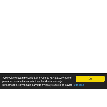
Verkkopalvelussamme käytetään evästeitä käyttäjäkokemuksen
Ok
parantamiseen sekä markkinoinnin kohdentamiseen ja
mittaamiseen. Käyttämällä palvelua hyväksyt evästeiden käytön.
Lue lisää