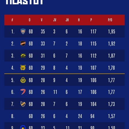
TILASTOT
#
O
V
JV
JH
H
P
P/O
1.
60
35
3
6
16
117
1,95
2.
60
33
7
2
18
115
1,92
3.
60
31
6
7
16
112
1,87
4.
60
29
8
4
19
107
1,78
5.
60
28
9
4
19
106
1,77
6.
60
26
11
6
17
106
1,77
7.
60
28
7
6
19
104
1,73
8.
60
26
6
4
24
94
1,57
9.
60
23
5
11
21
90
1,50