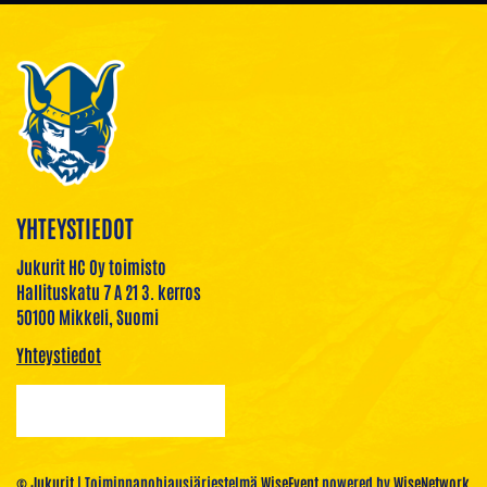
YHTEYSTIEDOT
Jukurit HC Oy toimisto
Hallituskatu 7 A 21 3. kerros
50100 Mikkeli, Suomi
Yhteystiedot
© Jukurit
| Toiminnanohjausjärjestelmä
WiseEvent
powered by
WiseNetwork