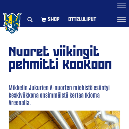
Navi
OTTELULIPUT
Navi
Nuoret viikingit
pehmitti KooKoon
​Mikkelin Jukurien A-nuorten miehistö esiintyi
keskiviikkona ensimmäistä kertaa Ikioma
Areenalla.