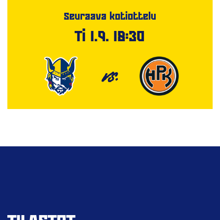
Seuraava kotiottelu
Ti 1.9. 18:30
VS.