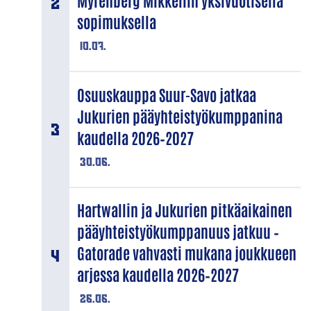
Myrenberg Mikkeliin yksivuotisella
sopimuksella
10.07.
Osuuskauppa Suur-Savo jatkaa
Jukurien pääyhteistyökumppanina
kaudella 2026–2027
30.06.
Hartwallin ja Jukurien pitkäaikainen
pääyhteistyökumppanuus jatkuu –
Gatorade vahvasti mukana joukkueen
arjessa kaudella 2026–2027
26.06.