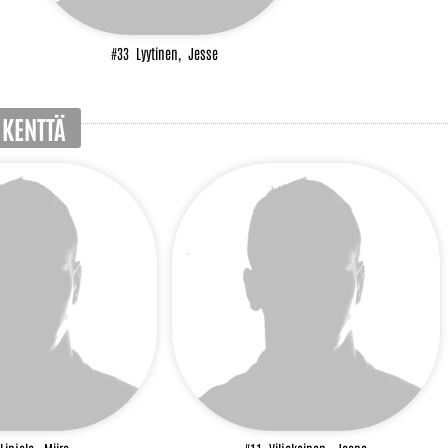
#33
Lyytinen,
Jesse
 KENTTÄ