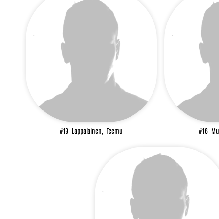
#19
Lappalainen,
Teemu
#16
Mu