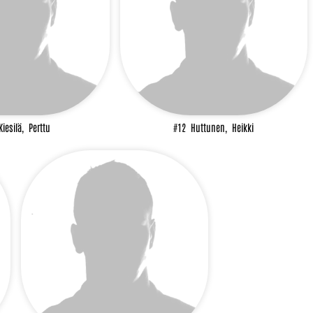
Kiesilä,
Perttu
#12
Huttunen,
Heikki