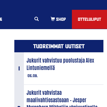
6
OTTELULIPUT
TUOREIMMAT UUTISET
Jukurit vahvistuu puolustaja Alex
Lintuniemellä
06.08.
Jukurit vahvistaa
maalivahtiosastoaan – Jesper