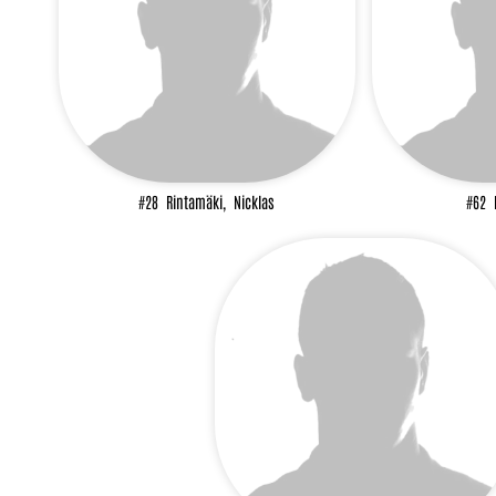
#28
Rintamäki,
Nicklas
#62