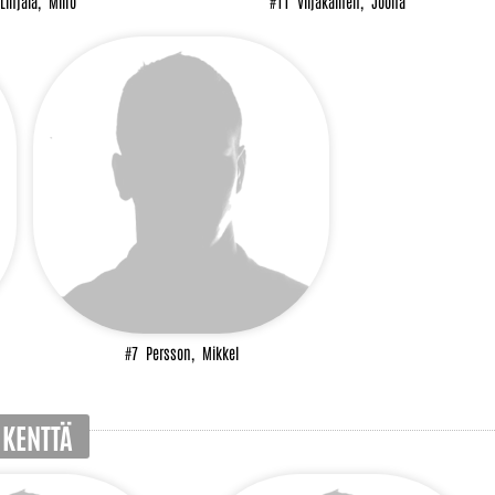
Linjala,
Miiro
#11
Viljakainen,
Joona
#7
Persson,
Mikkel
 KENTTÄ