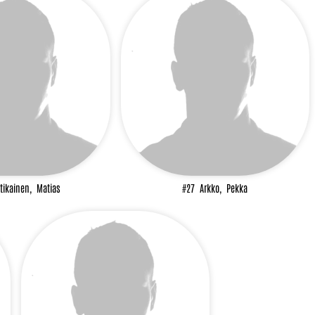
tikainen,
Matias
#27
Arkko,
Pekka