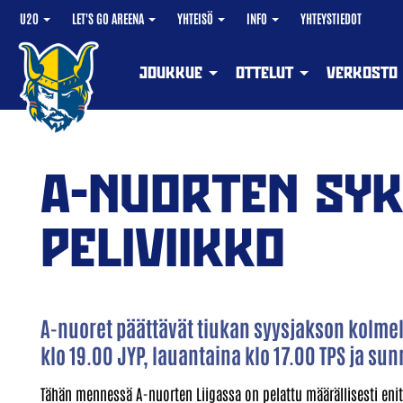
U20
LET'S GO AREENA
YHTEISÖ
INFO
YHTEYSTIEDOT
JOUKKUE
OTTELUT
VERKOSTO
A-NUORTEN SYK
PELIVIIKKO
A-nuoret päättävät tiukan syysjakson kolmell
klo 19.00 JYP, lauantaina klo 17.00 TPS ja sun
Tähän mennessä A-nuorten Liigassa on pelattu määrällisesti enite