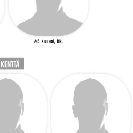
#45
Kluukeri,
Riku
 KENTTÄ