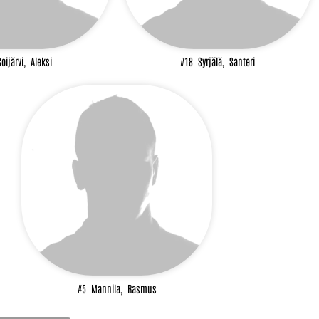
Soijärvi,
Aleksi
#18
Syrjälä,
Santeri
#5
Mannila,
Rasmus