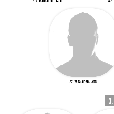
#74
Matikainen,
Kalle
#82
#2
Venäläinen,
Arttu
3.