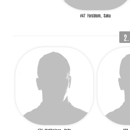
#47
Forsblom,
Saku
2.