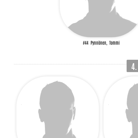
#44
Pynnönen,
Tommi
4.