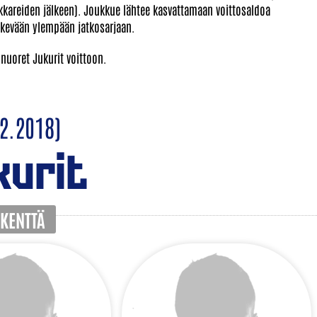
ankkareiden jälkeen). Joukkue lähtee kasvattamaan voittosaldoa
 kevään ylempään jatkosarjaan.
uoret Jukurit voittoon.
2.2018)
kurit
 KENTTÄ