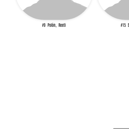
#9
Polón,
Reeti
#15