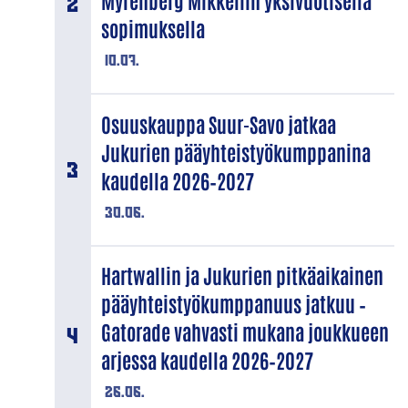
Myrenberg Mikkeliin yksivuotisella
sopimuksella
10.07.
Osuuskauppa Suur-Savo jatkaa
Jukurien pääyhteistyökumppanina
kaudella 2026–2027
30.06.
Hartwallin ja Jukurien pitkäaikainen
pääyhteistyökumppanuus jatkuu –
Gatorade vahvasti mukana joukkueen
arjessa kaudella 2026–2027
26.06.