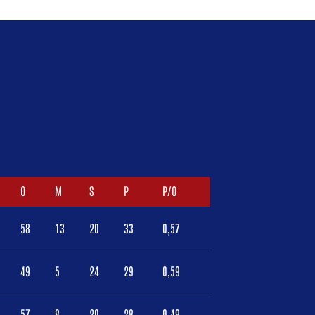
O
M
S
P
P/O
58
13
20
33
0,57
49
5
24
29
0,59
57
8
20
28
0,49