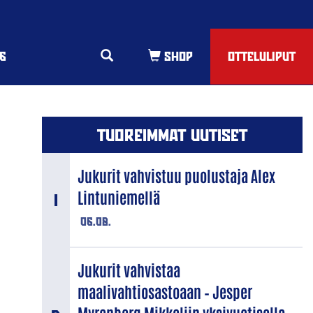
6
OTTELULIPUT
TUOREIMMAT UUTISET
Jukurit vahvistuu puolustaja Alex
Lintuniemellä
06.08.
Jukurit vahvistaa
maalivahtiosastoaan – Jesper