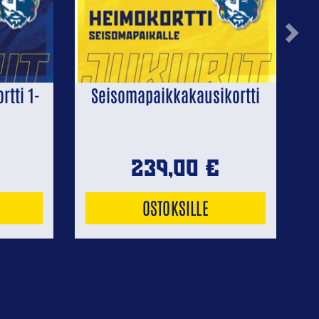
Next
tti 1-
Seisomapaikkakausikortti
239,00
€
OSTOKSILLE