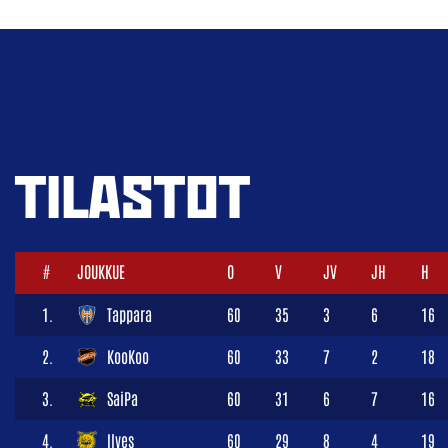
TILASTOT
#
JOUKKUE
O
V
JV
JH
H
1.
Tappara
60
35
3
6
16
2.
KooKoo
60
33
7
2
18
3.
SaiPa
60
31
6
7
16
4.
Ilves
60
29
8
4
19