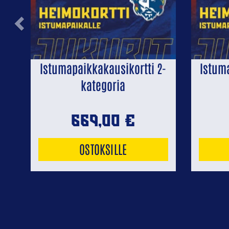
Previous
Istumapaikkakausikortti 2-
Istum
kategoria
669,00
€
OSTOKSILLE