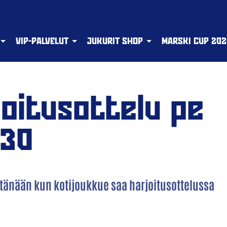
VIP-PALVELUT
JUKURIT SHOP
MARSKI CUP 202
oitusottelu pe
.30
tänään kun kotijoukkue saa harjoitusottelussa