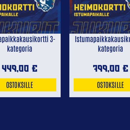
apaikkakausikortti 3-
Istumapaikkakausikor
kategoria
kategoria
449,00
€
799,00
€
OSTOKSILLE
OSTOKSILLE