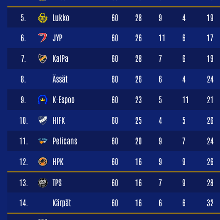
5.
Lukko
60
28
9
4
19
6.
JYP
60
26
11
6
17
7.
KalPa
60
28
7
6
19
8.
Ässät
60
26
6
4
24
9.
K-Espoo
60
23
5
11
21
10.
HIFK
60
25
4
5
26
11.
Pelicans
60
20
9
7
24
12.
HPK
60
16
9
9
26
13.
TPS
60
16
7
9
28
14.
Kärpät
60
16
6
6
32