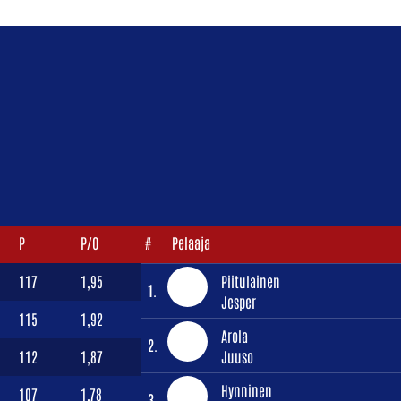
P
P/O
#
Pelaaja
117
1,95
Piitulainen
1.
Jesper
115
1,92
Arola
2.
112
1,87
Juuso
Hynninen
107
1,78
3.