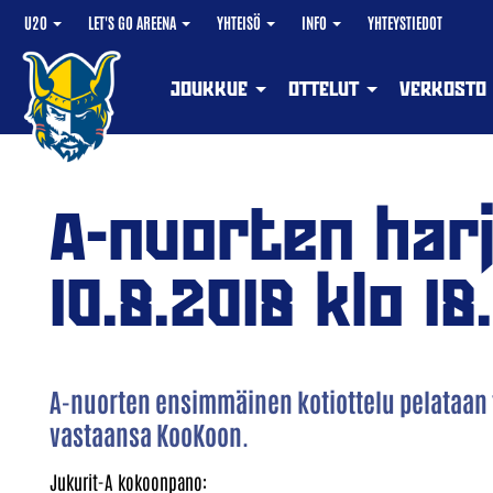
U20
LET'S GO AREENA
YHTEISÖ
INFO
YHTEYSTIEDOT
JOUKKUE
OTTELUT
VERKOSTO
A-nuorten harj
10.8.2018 klo 18
A-nuorten ensimmäinen kotiottelu pelataan 
vastaansa KooKoon.
Jukurit-A kokoonpano: