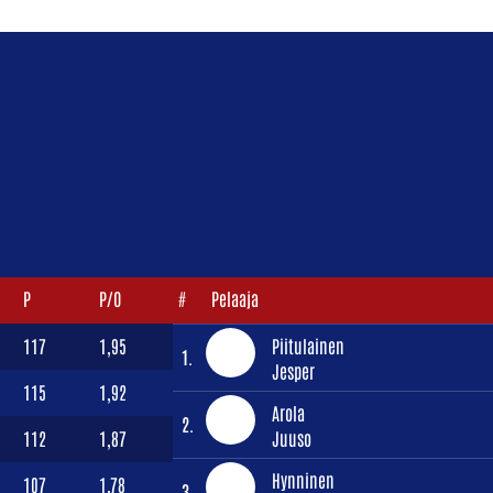
P
P/O
#
Pelaaja
117
1,95
Piitulainen
1.
Jesper
115
1,92
Arola
2.
112
1,87
Juuso
Hynninen
107
1,78
3.