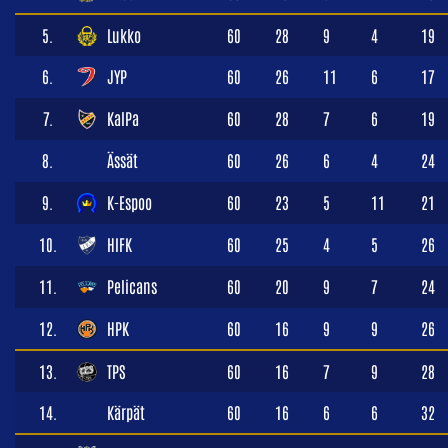
5.
Lukko
60
28
9
4
19
6.
JYP
60
26
11
6
17
7.
KalPa
60
28
7
6
19
8.
Ässät
60
26
6
4
24
9.
K-Espoo
60
23
5
11
21
10.
HIFK
60
25
4
5
26
11.
Pelicans
60
20
9
7
24
12.
HPK
60
16
9
9
26
13.
TPS
60
16
7
9
28
14.
Kärpät
60
16
6
6
32