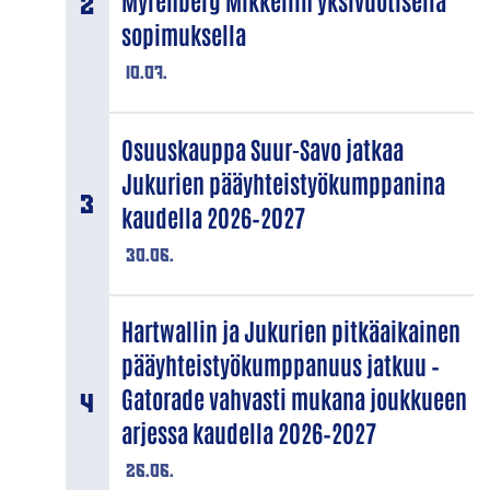
Myrenberg Mikkeliin yksivuotisella
sopimuksella
10.07.
Osuuskauppa Suur-Savo jatkaa
Jukurien pääyhteistyökumppanina
kaudella 2026–2027
30.06.
Hartwallin ja Jukurien pitkäaikainen
pääyhteistyökumppanuus jatkuu –
Gatorade vahvasti mukana joukkueen
arjessa kaudella 2026–2027
26.06.