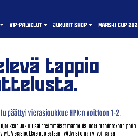
VIP-PALVELUT
JUKURIT SHOP
MARSKI CUP 202
elevä tappio
ttelusta.
u päättyi vierasjoukkue HPK:n voittoon 1-2.
otijoukkue Jukurit sai ensimmäiset mahdollisuudet maalintekoon parin
syntynyt. Vierasjoukkue puolestaan hyödynsi oman ylivoimansa