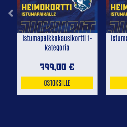
Previous
Istumapaikkakausikortti 1-
Istum
kategoria
799,00
€
OSTOKSILLE