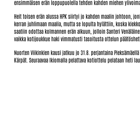
ensimmäisen erän loppupuolella tehden kahden miehen ylivoima
Heit toisen erän alussa HPK siirtyi jo kahden maalin johtoon, jon
kerran juhlimaan maalia, mutta se lopulta hylättiin, koska kiek
saatiin odottaa kolmannen erän alkuun, jolloin Santeri Venäläinen
vaikka kotijoukkue haki vimmatusti tasoitusta ottelun päätöshetk
Nuorten Viikinkien kausi jatkuu jo 31.8. perjantaina Pieksämäellä 
Kärpät. Seuraavaa Ikiomalla pelattava kotiottelu pelataan heti lau