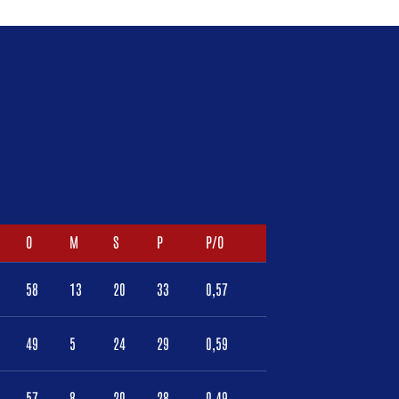
O
M
S
P
P/O
58
13
20
33
0,57
49
5
24
29
0,59
57
8
20
28
0,49