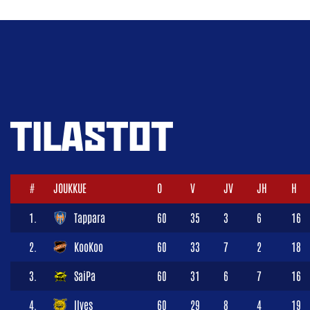
TILASTOT
#
JOUKKUE
O
V
JV
JH
H
1.
Tappara
60
35
3
6
16
2.
KooKoo
60
33
7
2
18
3.
SaiPa
60
31
6
7
16
4.
Ilves
60
29
8
4
19