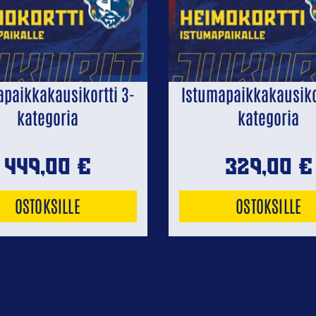
apaikkakausikortti 3-
Istumapaikkakausikor
kategoria
kategoria
449,00
€
329,00
€
OSTOKSILLE
OSTOKSILLE