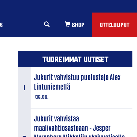
6
OTTELULIPUT
TUOREIMMAT UUTISET
Jukurit vahvistuu puolustaja Alex
Lintuniemellä
06.08.
Jukurit vahvistaa
maalivahtiosastoaan – Jesper