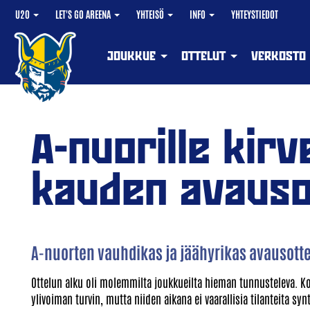
U20
LET'S GO AREENA
YHTEISÖ
INFO
YHTEYSTIEDOT
JOUKKUE
OTTELUT
VERKOSTO
A-nuorille kirv
kauden avauso
A-nuorten vauhdikas ja jäähyrikas avausottel
Ottelun alku oli molemmilta joukkueilta hieman tunnusteleva. K
ylivoiman turvin, mutta niiden aikana ei vaarallisia tilanteita 