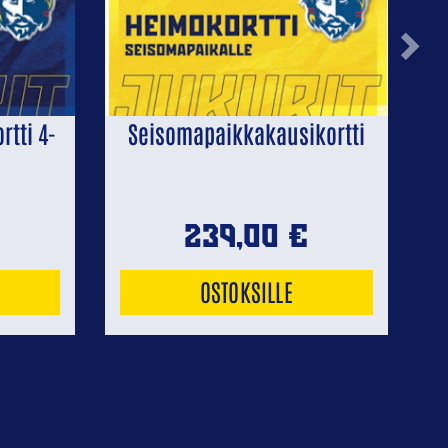
Next
tti 4-
Seisomapaikkakausikortti
239,00
€
OSTOKSILLE