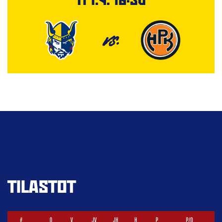
VS.
TILASTOT
#
O
V
JV
JH
H
P
P/O