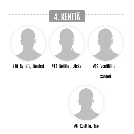
4. KENTTÄ
#18
Syrjälä,
Santeri
#15
Soijärvi,
Aleksi
#29
Venäläinen,
Santeri
#6
Kurttila,
Iiro