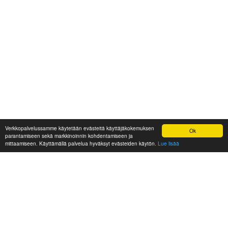
Verkkopalvelussamme käytetään evästeitä käyttäjäkokemuksen
Ok
parantamiseen sekä markkinoinnin kohdentamiseen ja
mittaamiseen. Käyttämällä palvelua hyväksyt evästeiden käytön.
Lue lisää