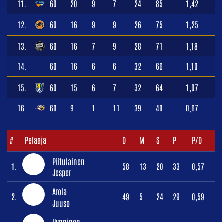
11.
60
20
9
7
24
85
1,42
12.
60
16
9
9
26
75
1,25
13.
60
16
7
9
28
71
1,18
14.
60
16
6
6
32
66
1,10
15.
60
15
6
7
32
64
1,07
16.
60
9
1
11
39
40
0,67
#
Pelaaja
O
M
S
P
P/O
Piitulainen
1.
58
13
20
33
0,57
Jesper
Arola
2.
49
5
24
29
0,59
Juuso
Hynninen