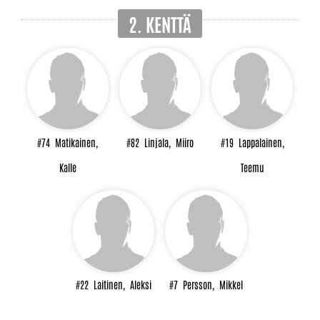
2. KENTTÄ
#74
Matikainen,
#82
Linjala,
Miiro
#19
Lappalainen,
Kalle
Teemu
#22
Laitinen,
Aleksi
#7
Persson,
Mikkel