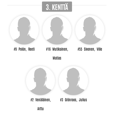
3. KENTTÄ
#9
Polón,
Reeti
#16
Mutikainen,
#55
Sivonen,
Ville
Matias
#2
Venäläinen,
#3
Grönroos,
Julius
Arttu