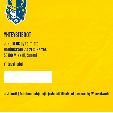
YHTEYSTIEDOT
Jukurit HC Oy toimisto
Hallituskatu 7 A 21 3. kerros
50100 Mikkeli, Suomi
Yhteystiedot
© Jukurit
| Toiminnanohjausjärjestelmä
WiseEvent
powered by
WiseNetwork