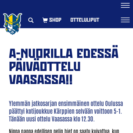
Navi
OTTELULIPUT
Navi
A-NUORILLA EDESSÄ
PÄIVÄOTTELU
VAASASSA!!
Ylemmän jatkosarjan ensimmäinen ottelu Oulussa
päättyi kotijoukkue Kärppien selvään voittoon 5-1.
Tänään uusi ottelu Vaasassa klo 12.30.
Nippa nappa edellisen pelin hiet on saatu kuivattua, kun