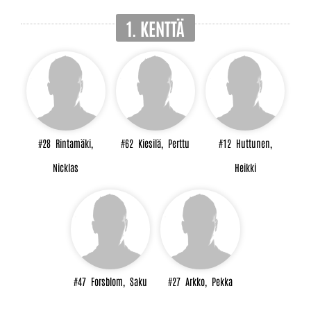
1. KENTTÄ
#28
Rintamäki,
#62
Kiesilä,
Perttu
#12
Huttunen,
Nicklas
Heikki
#47
Forsblom,
Saku
#27
Arkko,
Pekka