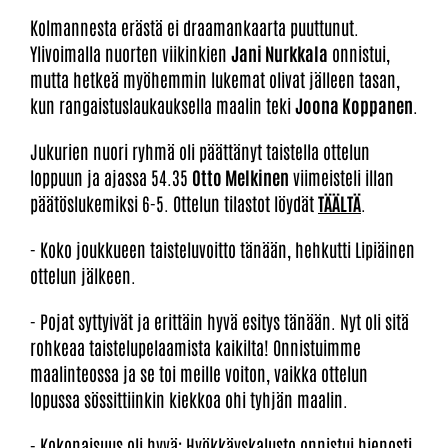
Kolmannesta erästä ei draamankaarta puuttunut.
Ylivoimalla nuorten viikinkien
Jani Nurkkala
onnistui,
mutta hetkeä myöhemmin lukemat olivat jälleen tasan,
kun rangaistuslaukauksella maalin teki
Joona Koppanen
.
Jukurien nuori ryhmä oli päättänyt taistella ottelun
loppuun ja ajassa 54.35
Otto Melkinen
viimeisteli illan
päätöslukemiksi 6-5. Ottelun tilastot löydät
TÄÄLTÄ
.
- Koko joukkueen taisteluvoitto tänään, hehkutti Lipiäinen
ottelun jälkeen.
- Pojat syttyivät ja erittäin hyvä esitys tänään. Nyt oli sitä
rohkeaa taistelupelaamista kaikilta! Onnistuimme
maalinteossa ja se toi meille voiton, vaikka ottelun
lopussa sössittiinkin kiekkoa ohi tyhjän maalin.
- Kokonaisuus oli hyvä: Hyökkäyskalusto onnistui hienosti,