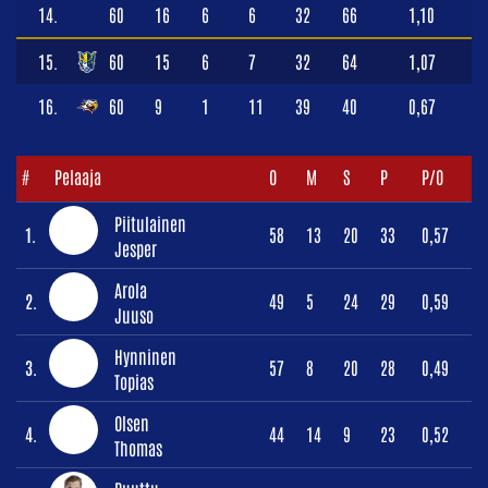
14.
60
16
6
6
32
66
1,10
15.
60
15
6
7
32
64
1,07
16.
60
9
1
11
39
40
0,67
#
Pelaaja
O
M
S
P
P/O
Piitulainen
1.
58
13
20
33
0,57
Jesper
Arola
2.
49
5
24
29
0,59
Juuso
Hynninen
3.
57
8
20
28
0,49
Topias
Olsen
4.
44
14
9
23
0,52
Thomas