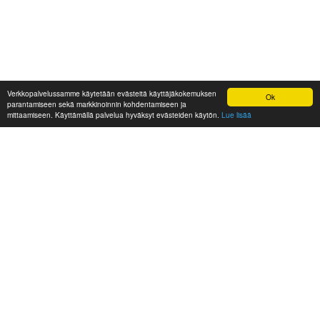
Verkkopalvelussamme käytetään evästeitä käyttäjäkokemuksen
Ok
parantamiseen sekä markkinoinnin kohdentamiseen ja
mittaamiseen. Käyttämällä palvelua hyväksyt evästeiden käytön.
Lue lisää