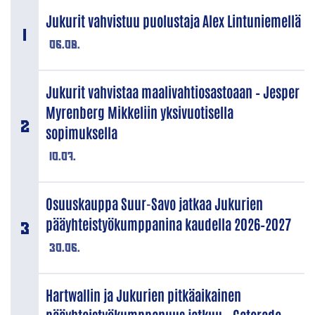
Jukurit vahvistuu puolustaja Alex Lintuniemellä
06.08.
Jukurit vahvistaa maalivahtiosastoaan – Jesper
Myrenberg Mikkeliin yksivuotisella
sopimuksella
10.07.
Osuuskauppa Suur-Savo jatkaa Jukurien
pääyhteistyökumppanina kaudella 2026–2027
30.06.
Hartwallin ja Jukurien pitkäaikainen
pääyhteistyökumppanuus jatkuu – Gatorade