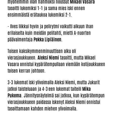
myöhemmin illan hahmoksi noussut
Mikael Vasara
tasoitti lukemiksi 1-1 ja sama mies iski ennen
ensimmäistä erätaukoa lukemiksi 2-1.
- Ilves liikkui hyvin ja pelirytmi vaikutti alkuun ihan
erilaiselta kuin meidän pelitahti, mietti A-nuorten
päävalmentaja
Pekka Lipiäinen
.
Toisen kaksikymmenminuuttisen alku oli
vierasjoukkueen.
Aleksi Niemi
tasoitti, mutta Mikael
Vasara onnistui kypärätempullaan viemään kotijoukkueen
toisen kerran johtoon.
3-3 lukemat iski ylivoimalla Aleksi Niemi, mutta Jukurit
jatkoi taisteluaan ja 4-3:een lukemat taiteili
Mika
Pukema
. Jännitysnäytelmä sai jatkoa, kun kypärätempun
vierasjoukkueen paidassa iskenyt Aleksi Niemi onnistui
tasoittamaan kahden miehen ylivoimalla.