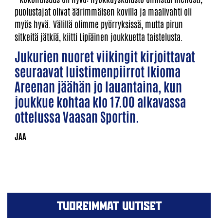
puolustajat olivat äärimmäisen kovilla ja maalivahti oli
myös hyvä. Välillä olimme pyörryksissä, mutta pirun
sitkeitä jätkiä, kiitti Lipiäinen joukkuetta taistelusta.
Jukurien nuoret viikingit kirjoittavat
seuraavat luistimenpiirrot Ikioma
Areenan jäähän jo lauantaina, kun
joukkue kohtaa klo 17.00 alkavassa
ottelussa Vaasan Sportin.
TUOREIMMAT UUTISET