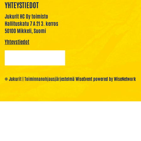
YHTEYSTIEDOT
Jukurit HC Oy toimisto
Hallituskatu 7 A 21 3. kerros
50100 Mikkeli, Suomi
Yhteystiedot
© Jukurit
| Toiminnanohjausjärjestelmä
WiseEvent
powered by
WiseNetwork