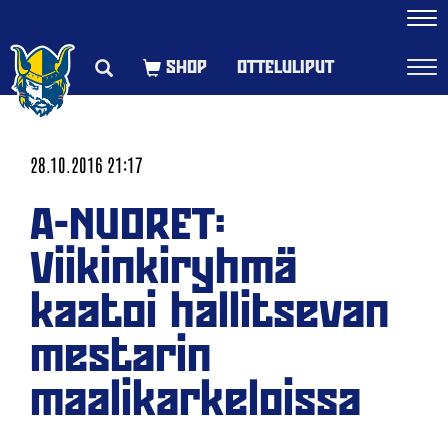
Navi
OTTELULIPUT
Navi
28.10.2016 21:17
A-NUORET:
Viikinkiryhmä
kaatoi hallitsevan
mestarin
maalikarkeloissa