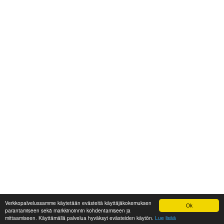
Verkkopalvelussamme käytetään evästeitä käyttäjäkokemuksen
Ok
parantamiseen sekä markkinoinnin kohdentamiseen ja
mittaamiseen. Käyttämällä palvelua hyväksyt evästeiden käytön.
Lue lisää