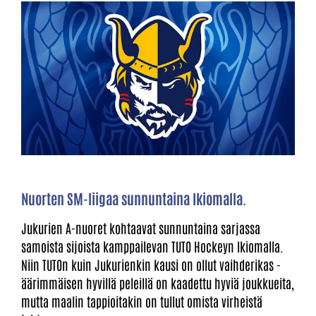
Nuorten SM-liigaa sunnuntaina Ikiomalla.
Jukurien A-nuoret kohtaavat sunnuntaina sarjassa
samoista sijoista kamppailevan TUTO Hockeyn Ikiomalla.
Niin TUTOn kuin Jukurienkin kausi on ollut vaihderikas -
äärimmäisen hyvillä peleillä on kaadettu hyviä joukkueita,
mutta maalin tappioitakin on tullut omista virheistä