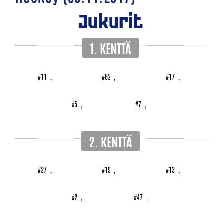
Jukurit
1. KENTTÄ
#11
,
#62
,
#17
,
#5
,
#7
,
2. KENTTÄ
#27
,
#19
,
#13
,
#2
,
#47
,