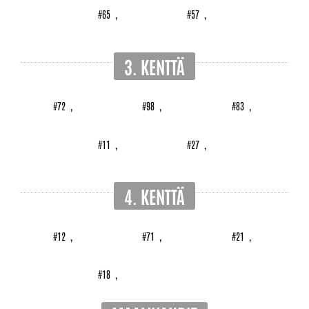
#65
,
#57
,
3. KENTTÄ
#72
,
#98
,
#83
,
#11
,
#27
,
4. KENTTÄ
#12
,
#71
,
#21
,
#18
,