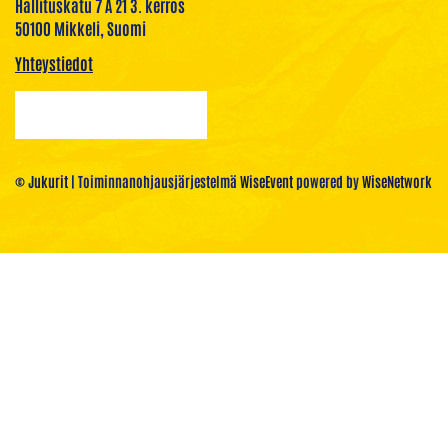
Hallituskatu 7 A 21 3. kerros
50100 Mikkeli, Suomi
Yhteystiedot
© Jukurit
| Toiminnanohjausjärjestelmä
WiseEvent
powered by
WiseNetwork