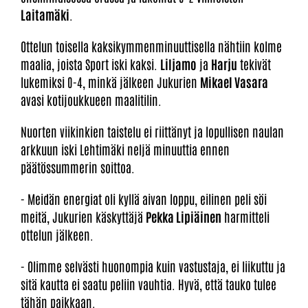
Laitamäki
.
Ottelun toisella kaksikymmenminuuttisella nähtiin kolme
maalia, joista Sport iski kaksi.
Liljamo
ja
Harju
tekivät
lukemiksi 0-4, minkä jälkeen Jukurien
Mikael Vasara
avasi kotijoukkueen maalitilin.
Nuorten viikinkien taistelu ei riittänyt ja lopullisen naulan
arkkuun iski Lehtimäki neljä minuuttia ennen
päätössummerin soittoa.
- Meidän energiat oli kyllä aivan loppu, eilinen peli söi
meitä, Jukurien käskyttäjä
Pekka Lipiäinen
harmitteli
ottelun jälkeen.
- Olimme selvästi huonompia kuin vastustaja, ei liikuttu ja
sitä kautta ei saatu peliin vauhtia. Hyvä, että tauko tulee
tähän paikkaan.