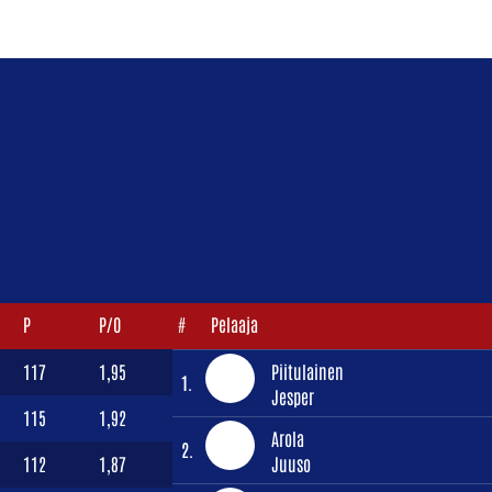
P
P/O
#
Pelaaja
117
1,95
Piitulainen
1.
Jesper
115
1,92
Arola
2.
112
1,87
Juuso