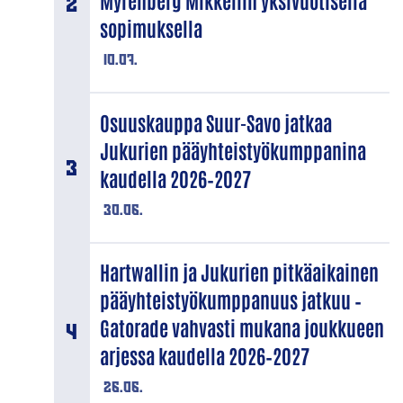
Myrenberg Mikkeliin yksivuotisella
sopimuksella
10.07.
Osuuskauppa Suur-Savo jatkaa
Jukurien pääyhteistyökumppanina
kaudella 2026–2027
30.06.
Hartwallin ja Jukurien pitkäaikainen
pääyhteistyökumppanuus jatkuu –
Gatorade vahvasti mukana joukkueen
arjessa kaudella 2026–2027
26.06.