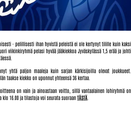
sti - pelillisesti ihan hyvistä peleistä ei ole kertynyt tilille kuin kaksi
uori viikinkiryhmä pelasi hyvää jääkiekkoa Jyväskylässä 1,5 erää ja johti
täessä.
nyt yhtä paljon maaleja kuin sarjan kärkisijoilla olevat joukkueet.
elän taakse kiekko on uponnut yhteensä 36 kertaa.
itteena on vain ja ainoastaan voitto, sillä vantaalainen lohiryhmä on
a klo 16.00 ja tilastoja voi seurata suoraan
TÄSTÄ
.