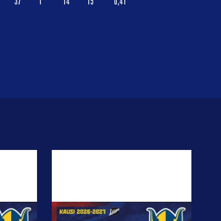
37
1
14
15
0,41