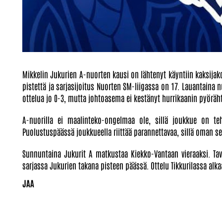
Mikkelin Jukurien A-nuorten kausi on lähtenyt käyntiin kaksijakoise
pistettä ja sarjasijoitus Nuorten SM-liigassa on 17. Lauantaina n
ottelua jo 0-3, mutta johtoasema ei kestänyt hurrikaanin pyöräh
A-nuorilla ei maalinteko-ongelmaa ole, sillä joukkue on teh
Puolustuspäässä joukkueella riittää parannettavaa, sillä oman s
Sunnuntaina Jukurit A matkustaa Kiekko-Vantaan vieraaksi. Tavo
sarjassa Jukurien takana pisteen päässä. Ottelu Tikkurilassa alka