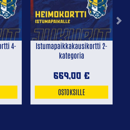
Next
tti 4-
Istumapaikkakausikortti 2-
kategoria
669,00
€
OSTOKSILLE