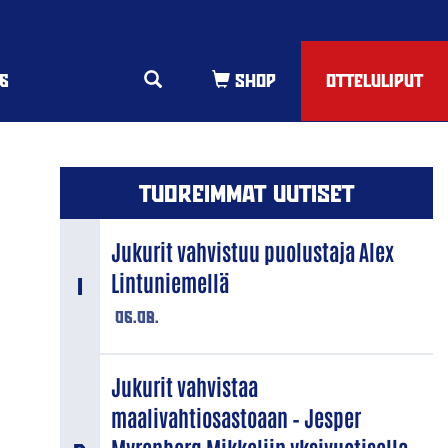
6
OTTELULIPUT
TUOREIMMAT UUTISET
Jukurit vahvistuu puolustaja Alex
Lintuniemellä
06.08.
Jukurit vahvistaa
maalivahtiosastoaan – Jesper