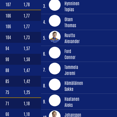
Hynninen
107
1,78
3.
Topias
106
1,77
Olsen
4.
Thomas
106
1,77
Ruuttu
104
1,73
5.
Alexander
94
1,57
Ford
6.
Connor
90
1,50
Tammela
7.
88
1,47
Jeremi
85
1,42
Hämäläinen
8.
Sakke
75
1,25
Haatanen
9.
71
1,18
Aleks
66
1,10
Johansson