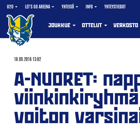
U20
LET'S GO AREENA
YHTEISÖ
INFO
YHTEYSTIEDOT
JOUKKUE
OTTELUT
VERKOSTO
18.09.2016 13:02
A-NUORET: nap
viinkinkiryhm
voiton varsinai