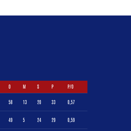
O
M
S
P
P/O
58
13
20
33
0,57
49
5
24
29
0,59