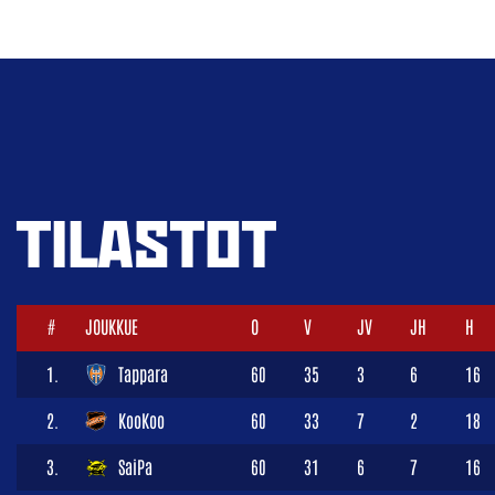
TILASTOT
#
JOUKKUE
O
V
JV
JH
H
1.
Tappara
60
35
3
6
16
2.
KooKoo
60
33
7
2
18
3.
SaiPa
60
31
6
7
16