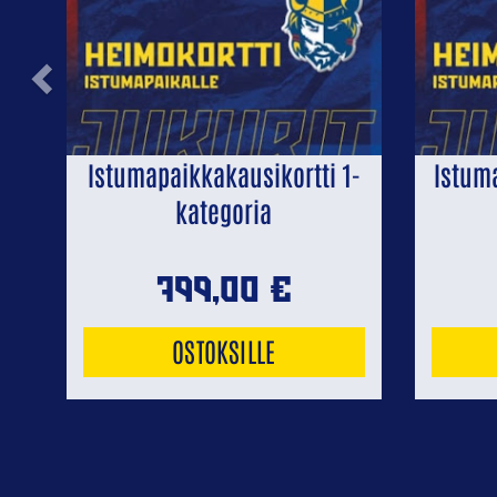
Previous
Istumapaikkakausikortti 1-
Istum
kategoria
799,00
€
OSTOKSILLE