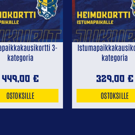
apaikkakausikortti 3-
Istumapaikkakausikor
kategoria
kategoria
449,00
€
329,00
€
OSTOKSILLE
OSTOKSILLE