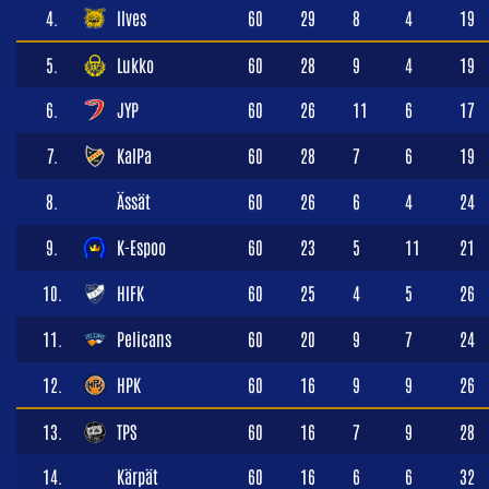
4.
Ilves
60
29
8
4
19
5.
Lukko
60
28
9
4
19
6.
JYP
60
26
11
6
17
7.
KalPa
60
28
7
6
19
8.
Ässät
60
26
6
4
24
9.
K-Espoo
60
23
5
11
21
10.
HIFK
60
25
4
5
26
11.
Pelicans
60
20
9
7
24
12.
HPK
60
16
9
9
26
13.
TPS
60
16
7
9
28
14.
Kärpät
60
16
6
6
32