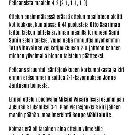
Pelicansista maalein 4-2 (2-1, 1-1, 1-0).
Ottelun ensimmäisessä erässä ottelun maalinteon aloitti
kotijoukkue, kun ajassa 6.44 puolustaja
Otto Saarimaa
laittoi kiekon lahtelaisryhmän maalilla torjuneen
Sami
Sunin
selän taakse. Vajaa neljä minuuttia myöhemmin
Tatu Vihavainen
vei kotijoukkueen 2-0-johtoon kahden
miehen ylivoimalla hienon taistelun päätteeksi.
Pelicans sisuuntui isäntäjoukkueen karkumatkasta ja kiri
ennen eräsummerin soittoa 2-1-kavennuksen
Jonne
Jantusen
toimesta.
Ennen ottelun puoliväliä
Mikael Vasara
lisäsi osumallaan
Jukureille lukemiksi 3-1. Pian vierasjoukkue kiri jälleen
maalin päähän, maalimerkintä
Roope Mäkitalolle
.
Kolmas erä oli tasainen aina ottelun viimeisille