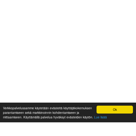
Verkkopalvelussamme käytetään evästeitä käyttäjäkokemuksen
Ok
parantamiseen sekä markkinoinnin kohdentamiseen ja
mittaamiseen. Käyttämällä palvelua hyväksyt evästeiden käytön.
Lue lisää