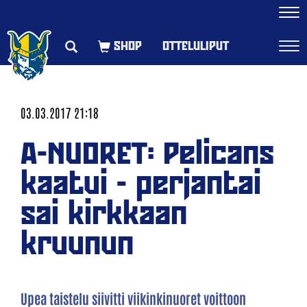
Navi
OTTELULIPUT
Navi
03.03.2017 21:18
A-NUORET: Pelicans
kaatui - perjantai
sai kirkkaan
kruunun
Upea taistelu siivitti viikinkinuoret voittoon