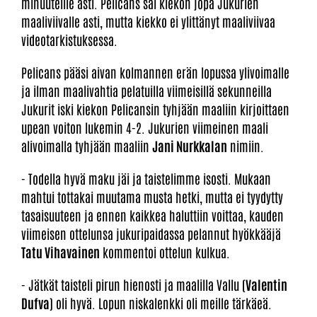
minuuteille asti. Pelicans sai kiekon jopa Jukurien
maaliviivalle asti, mutta kiekko ei ylittänyt maaliviivaa
videotarkistuksessa.
Pelicans pääsi aivan kolmannen erän lopussa ylivoimalle
ja ilman maalivahtia pelatuilla viimeisillä sekunneilla
Jukurit iski kiekon Pelicansin tyhjään maaliin kirjoittaen
upean voiton lukemin 4-2. Jukurien viimeinen maali
alivoimalla tyhjään maaliin
Jani Nurkkalan
nimiin.
- Todella hyvä maku jäi ja taistelimme isosti. Mukaan
mahtui tottakai muutama musta hetki, mutta ei tyydytty
tasaisuuteen ja ennen kaikkea haluttiin voittaa, kauden
viimeisen ottelunsa jukuripaidassa pelannut hyökkääjä
Tatu Vihavainen
kommentoi ottelun kulkua.
- Jätkät taisteli pirun hienosti ja maalilla Vallu (
Valentin
Dufva
) oli hyvä. Lopun niskalenkki oli meille tärkäeä.