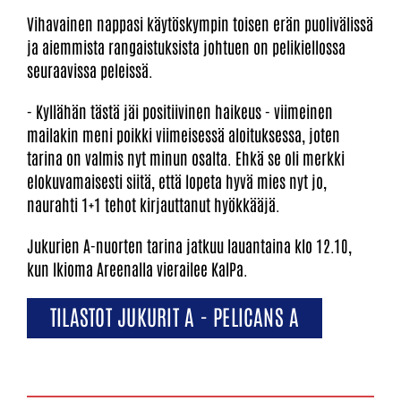
Vihavainen nappasi käytöskympin toisen erän puolivälissä
ja aiemmista rangaistuksista johtuen on pelikiellossa
seuraavissa peleissä.
- Kyllähän tästä jäi positiivinen haikeus - viimeinen
mailakin meni poikki viimeisessä aloituksessa, joten
tarina on valmis nyt minun osalta. Ehkä se oli merkki
elokuvamaisesti siitä, että lopeta hyvä mies nyt jo,
naurahti 1+1 tehot kirjauttanut hyökkääjä.
Jukurien A-nuorten tarina jatkuu lauantaina klo 12.10,
kun Ikioma Areenalla vierailee KalPa.
TILASTOT JUKURIT A - PELICANS A