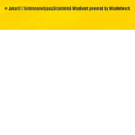
© Jukurit
| Toiminnanohjausjärjestelmä
WiseEvent
powered by
WiseNetwork