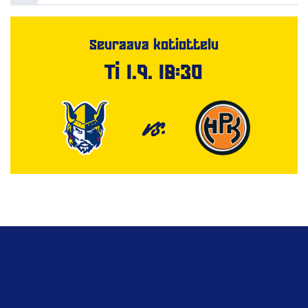
Seuraava kotiottelu
Ti 1.9. 18:30
VS.