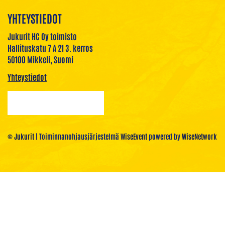
YHTEYSTIEDOT
Jukurit HC Oy toimisto
Hallituskatu 7 A 21 3. kerros
50100 Mikkeli, Suomi
Yhteystiedot
© Jukurit
| Toiminnanohjausjärjestelmä
WiseEvent
powered by
WiseNetwork