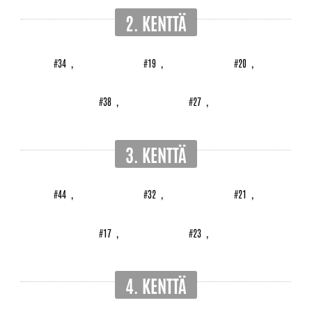
2. KENTTÄ
#34
,
#19
,
#20
,
#38
,
#27
,
3. KENTTÄ
#44
,
#32
,
#21
,
#17
,
#23
,
4. KENTTÄ