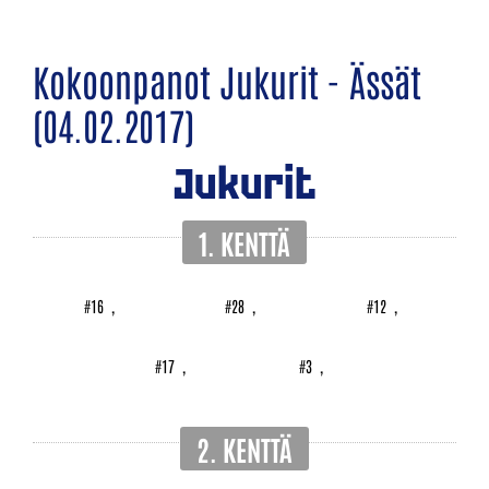
Kokoonpanot Jukurit - Ässät
(04.02.2017)
Jukurit
1. KENTTÄ
#16
,
#28
,
#12
,
#17
,
#3
,
2. KENTTÄ