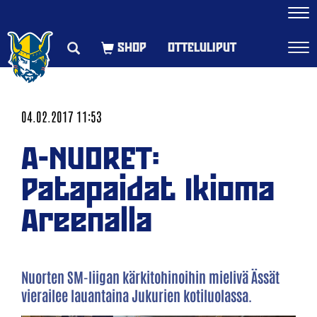
Navi
OTTELULIPUT
Navi
04.02.2017 11:53
A-NUORET:
Patapaidat Ikioma
Areenalla
Nuorten SM-liigan kärkitohinoihin mielivä Ässät
vierailee lauantaina Jukurien kotiluolassa.