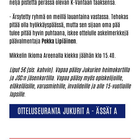
neljä pistettä perässä olevan K-Vantaan taaksensa.
- Ärsytetty ryhmä on meillä lauantaina vastassa. Tehokas
pitää olla hyökkäyspäässä, mutta sen sijaan oma pää
tulee pitää hyvin puhtaana, iskee ottelulle askelmerkkejä
päävalmentaja
Pekka Lipiäinen
.
Mikkelin Ikioma Areenalla kiekko jäähän klo 15.40.
Liput 5€ (sis. kahvin). Vapaa pääsy Jukurien heimokortilla
ja JSC:n jäsenkortilla. Vapaa pääsy myös opiskelijoille,
eläkeläisille, varusmiehille, invalideille ja alle 15-vuotiaille
lapsille.
OTTELUSEURANTA JUKURIT A - ÄSSÄT A