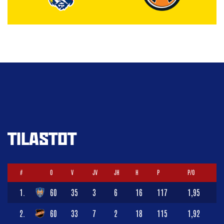
TILASTOT
#
O
V
JV
JH
H
P
P/O
1.
60
35
3
6
16
117
1,95
2.
60
33
7
2
18
115
1,92