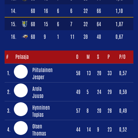
14.
60
16
6
6
32
66
1,10
15.
60
15
6
7
32
64
1,07
16.
60
9
1
11
39
40
0,67
#
Pelaaja
O
M
S
P
P/O
Piitulainen
1.
58
13
20
33
0,57
Jesper
Arola
2.
49
5
24
29
0,59
Juuso
Hynninen
3.
57
8
20
28
0,49
Topias
Olsen
4.
44
14
9
23
0,52
Thomas