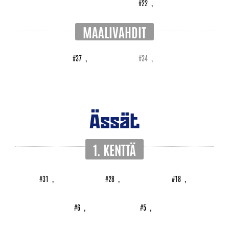
#22
,
MAALIVAHDIT
#37
,
#34
,
Ässät
1. KENTTÄ
#31
,
#28
,
#18
,
#6
,
#5
,