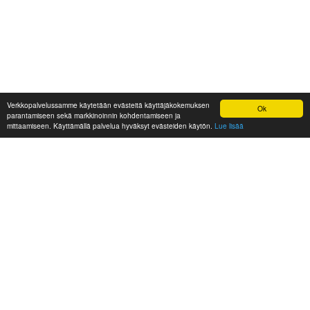
Verkkopalvelussamme käytetään evästeitä käyttäjäkokemuksen
Ok
parantamiseen sekä markkinoinnin kohdentamiseen ja
mittaamiseen. Käyttämällä palvelua hyväksyt evästeiden käytön.
Lue lisää