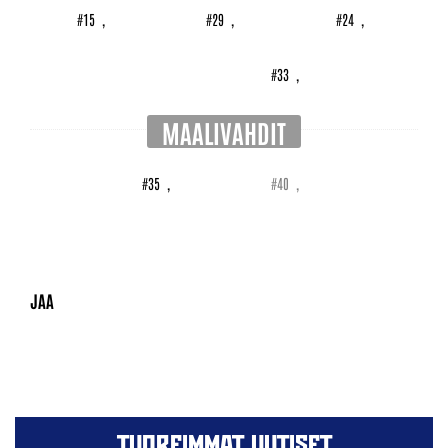
#15
,
#29
,
#24
,
#33
,
MAALIVAHDIT
#35
,
#40
,
TUOREIMMAT UUTISET