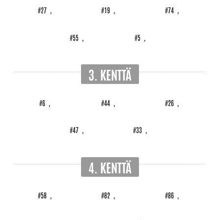
#27
,
#19
,
#74
,
#55
,
#5
,
3. KENTTÄ
#6
,
#44
,
#26
,
#47
,
#33
,
4. KENTTÄ
#58
,
#82
,
#86
,