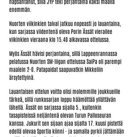
napsahtanut, sillä JYP teki perjantaina kaksi maalia
enemmän.
Nuorten viikinkien taival jatkuu nopeasti jo lauantaina,
kun sarjassa viidentenä oleva Porin Ässät vierailee
viikinkien vieraana klo 15.40 alkavassa ottelussa.
Myös Ässät hävisi perjantaina, sillä Lappeenrannassa
pelatussa Nuorten SM-liigan ottelussa SaiPa oli parempi
maalein 2-0. Patapaidat saapuvatkin Mikkeliin
ärsytettyinä.
Lauantaisen ottelun voitto olisi molemmille joukkueille
tärkeä, sillä runkosarjan loppu häämöttää yllättävän
lähellä. Ässät on sarjassa sijalla 5., kuitenkin
tasapisteissä neljäntenä olevan Turun Palloseuran
kanssa. Jukurit sen sijaan ajaa sijalta 17. kuusi pistettä
edellä olevaa Sportia kiinni - ja samalla pyrkii jättämään