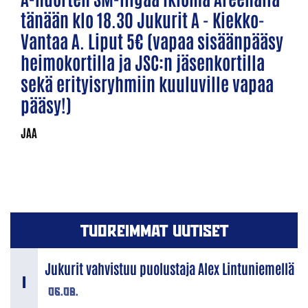
tänään klo 18.30 Jukurit A - Kiekko-
Vantaa A. Liput 5€ (vapaa sisäänpääsy
heimokortilla ja JSC:n jäsenkortilla
sekä erityisryhmiin kuuluville vapaa
pääsy!)
TUOREIMMAT UUTISET
Jukurit vahvistuu puolustaja Alex Lintuniemellä
06.08.