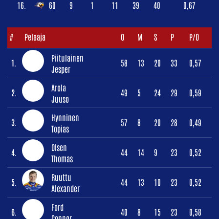
16.
60
9
1
11
39
40
0,67
#
Pelaaja
O
M
S
P
P/O
Piitulainen
1.
58
13
20
33
0,57
Jesper
Arola
2.
49
5
24
29
0,59
Juuso
Hynninen
3.
57
8
20
28
0,49
Topias
Olsen
4.
44
14
9
23
0,52
Thomas
Ruuttu
5.
44
13
10
23
0,52
Alexander
Ford
6.
40
8
15
23
0,58
Connor