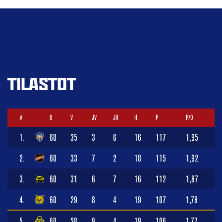
TILASTOT
#
O
V
JV
JH
H
P
P/O
1.
60
35
3
6
16
117
1,95
2.
60
33
7
2
18
115
1,92
3.
60
31
6
7
16
112
1,87
4.
60
29
8
4
19
107
1,78
5.
60
28
9
4
19
106
1,77