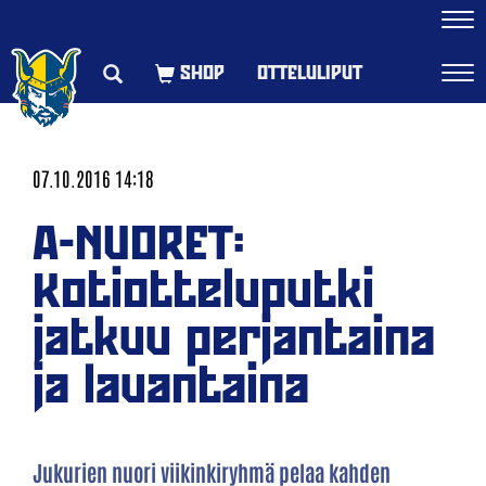
Navi
OTTELULIPUT
Navi
07.10.2016 14:18
A-NUORET:
Kotiotteluputki
jatkuu perjantaina
ja lauantaina
Jukurien nuori viikinkiryhmä pelaa kahden