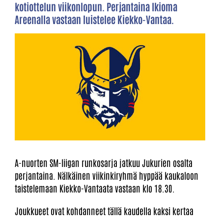
kotiottelun viikonlopun. Perjantaina Ikioma
Areenalla vastaan luistelee Kiekko-Vantaa.
A-nuorten SM-liigan runkosarja jatkuu Jukurien osalta
perjantaina. Nälkäinen viikinkiryhmä hyppää kaukaloon
taistelemaan Kiekko-Vantaata vastaan klo 18.30.
Joukkueet ovat kohdanneet tällä kaudella kaksi kertaa