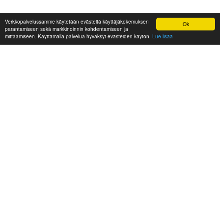
Verkkopalvelussamme käytetään evästeitä käyttäjäkokemuksen
Ok
parantamiseen sekä markkinoinnin kohdentamiseen ja
mittaamiseen. Käyttämällä palvelua hyväksyt evästeiden käytön.
Lue lisää