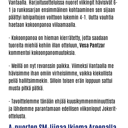
Vantaalla. Harjoitusotteluissa nuoret viikingit hävisivät 6-
1 ja runkosarjan ensimmäinen kohtaaminen sen sijaan
päättyi lohipaitojen voittoon lukemin 4-1. Uutta vauhtia
haetaan kokoonpanoa viilaamaalla.
- Kokoonpanoa on hieman kierrätetty, jotta saadaan
tuoreita miehiä kehiin illan otteluun,
Vesa Pantzar
kommentoi kokoonpanomuutoksia.
- Meillä on nyt revanssin paikka. Viimeksi Vantaalla me
hävisimme ihan omiin virheisiimme, vaikka kiekollista
peliä hallitsimmekin. Silloin toisen erän loppuun sattui
musta pitkä pätkä.
- Tavoittelemme tänään ehjää kuusikymmenminuuttista
ja lähdemme parantamaan edellisen viikonloput Jokerit-
ottelusta.
A-nuorten SM-liigaa Ikioma Areenalla