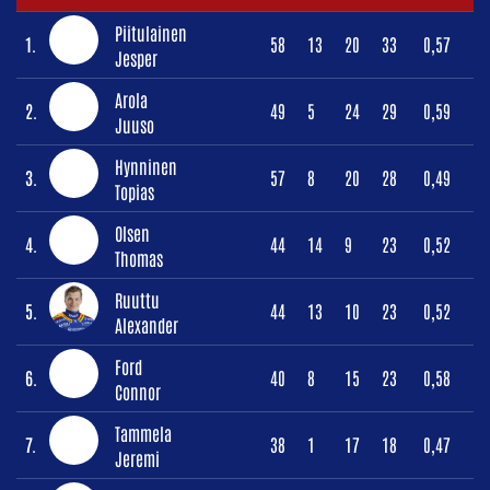
Piitulainen
1.
58
13
20
33
0,57
Jesper
Arola
2.
49
5
24
29
0,59
Juuso
Hynninen
3.
57
8
20
28
0,49
Topias
Olsen
4.
44
14
9
23
0,52
Thomas
Ruuttu
5.
44
13
10
23
0,52
Alexander
Ford
6.
40
8
15
23
0,58
Connor
Tammela
7.
38
1
17
18
0,47
Jeremi