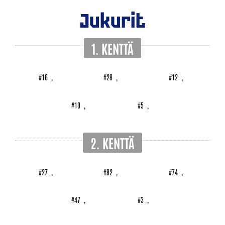
Jukurit
1. KENTTÄ
#16
,
#28
,
#12
,
#10
,
#5
,
2. KENTTÄ
#27
,
#82
,
#74
,
#47
,
#3
,