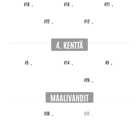
#18
,
#16
,
#21
,
#22
,
#12
,
4. KENTTÄ
#5
,
#14
,
#9
,
#26
,
MAALIVAHDIT
#30
,
#35
,