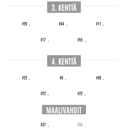
3. KENTTÄ
#26
,
#44
,
#11
,
#17
,
#55
,
4. KENTTÄ
#23
,
#6
,
#58
,
#22
,
#22
,
MAALIVAHDIT
#37
,
#34
,