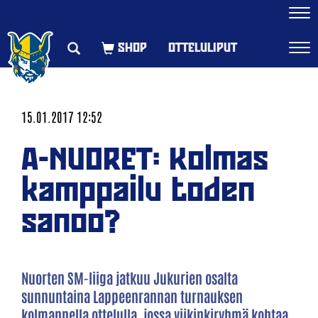
Navi
OTTELULIPUT
Navi
15.01.2017 12:52
A-NUORET: Kolmas
kamppailu toden
sanoo?
Nuorten SM-liiga jatkuu Jukurien osalta
sunnuntaina Lappeenrannan turnauksen
kolmannella ottelulla, jossa viikinkiryhmä kohtaa