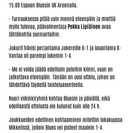
15.00 Espoon Bluesin UK Areenalla.
- Turnauksessa pitää vain mennä eteenpäin ja miettiä
myös tulevaa, päävalmentaja
Pekka Lipiäinen
avaa
lähtökohtia sunnuntaihin.
Jukurit hävisi perjantaina Jokereille 6-1 ja lauantaina K-
Vantaa oli parempi lukemin 1-4.
- Me ei voida jäädä edellisiin peleihin kiinni, vaan on
jatkettava eteenpäin. Tänään on uusi ottelu, johon on
lähdettävä täydellä taisteluasenteella.
Nuori viikinkiryhmä kohtaa Bluesin jo päivällä, eikä
edellisestä ottelusta ole kulunut kuin alle 24 h.
Joukkueiden edellinen kohtaaminen miteltiin lokakuussa
Mikkelissä, jolloin Blues vei pisteet maalein 1-4.