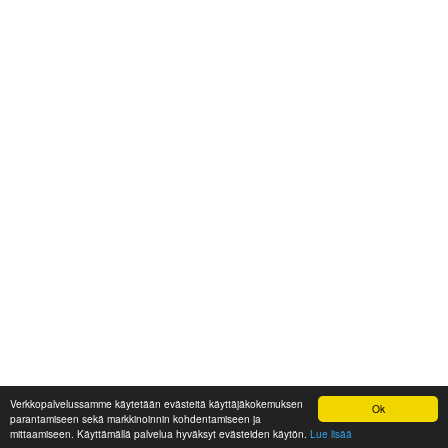
Verkkopalvelussamme käytetään evästeitä käyttäjäkokemuksen
Ok
parantamiseen sekä markkinoinnin kohdentamiseen ja
mittaamiseen. Käyttämällä palvelua hyväksyt evästeiden käytön.
Lue lisää