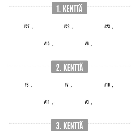
1. KENTTÄ
#27
,
#28
,
#23
,
#15
,
#6
,
2. KENTTÄ
#8
,
#7
,
#10
,
#11
,
#3
,
3. KENTTÄ