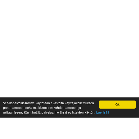
Verkkopalvelussamme käytetään evästeitä käyttäjäkokemuksen
Ok
parantamiseen sekä markkinoinnin kohdentamiseen ja
mittaamiseen. Käyttämällä palvelua hyväksyt evästeiden käytön.
Lue lisää