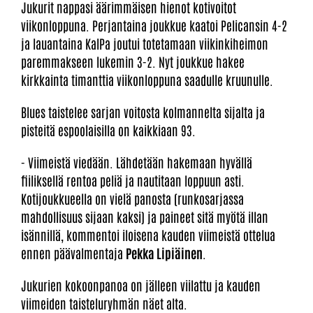
Jukurit nappasi äärimmäisen hienot kotivoitot
viikonloppuna. Perjantaina joukkue kaatoi Pelicansin 4-2
ja lauantaina KalPa joutui totetamaan viikinkiheimon
paremmakseen lukemin 3-2. Nyt joukkue hakee
kirkkainta timanttia viikonloppuna saadulle kruunulle.
Blues taistelee sarjan voitosta kolmannelta sijalta ja
pisteitä espoolaisilla on kaikkiaan 93.
- Viimeistä viedään. Lähdetään hakemaan hyvällä
fiiliksellä rentoa peliä ja nautitaan loppuun asti.
Kotijoukkueella on vielä panosta (runkosarjassa
mahdollisuus sijaan kaksi) ja paineet sitä myötä illan
isännillä, kommentoi iloisena kauden viimeistä ottelua
ennen päävalmentaja
Pekka Lipiäinen
.​
Jukurien kokoonpanoa on jälleen viilattu ja kauden
viimeiden taisteluryhmän näet alta.