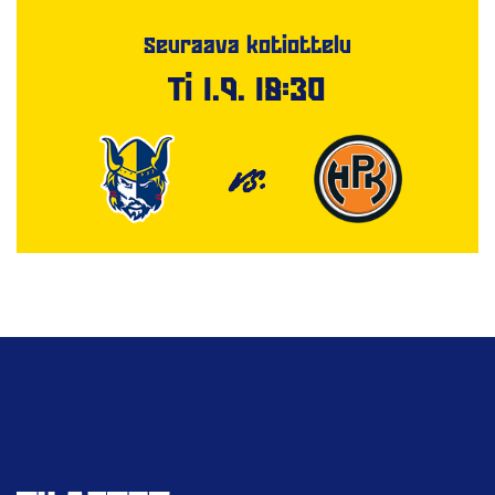
Seuraava kotiottelu
Ti 1.9. 18:30
VS.