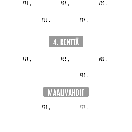
#74
,
#82
,
#26
,
#55
,
#47
,
4. KENTTÄ
#23
,
#62
,
#29
,
#45
,
MAALIVAHDIT
#34
,
#37
,