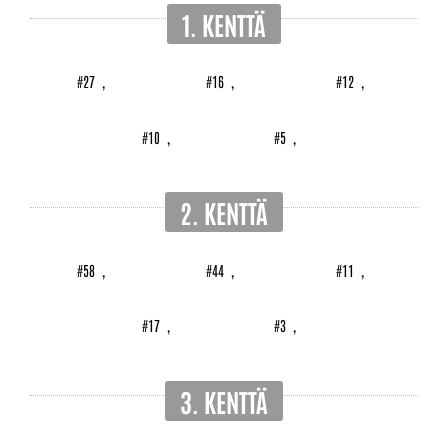
1. KENTTÄ
#27
,
#16
,
#12
,
#10
,
#5
,
2. KENTTÄ
#58
,
#44
,
#11
,
#17
,
#3
,
3. KENTTÄ