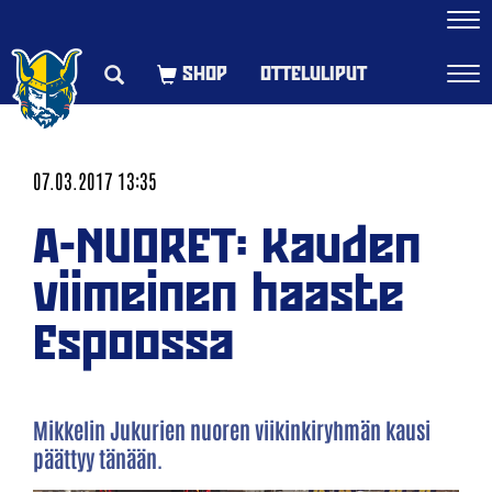
Navi
OTTELULIPUT
Navi
07.03.2017 13:35
A-NUORET: Kauden
viimeinen haaste
Espoossa
Mikkelin Jukurien nuoren viikinkiryhmän kausi
päättyy tänään.