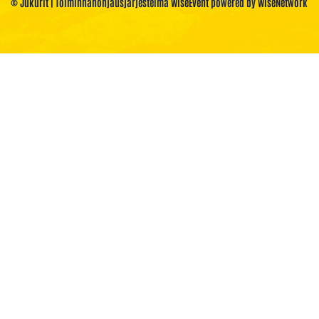
© Jukurit
| Toiminnanohjausjärjestelmä
WiseEvent
powered by
WiseNetwork