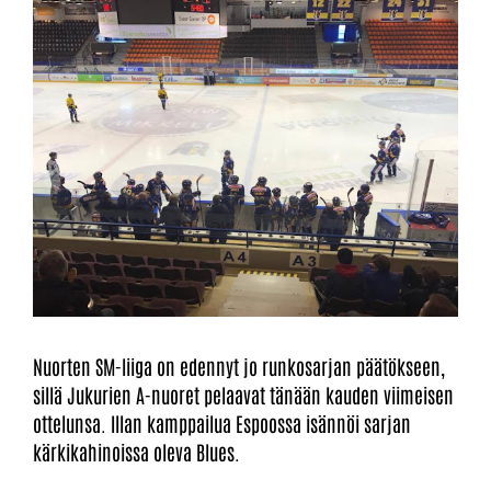
Nuorten SM-liiga on edennyt jo runkosarjan päätökseen,
sillä Jukurien A-nuoret pelaavat tänään kauden viimeisen
ottelunsa. Illan kamppailua Espoossa isännöi sarjan
kärkikahinoissa oleva Blues.