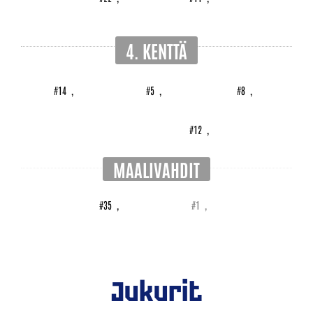
4. KENTTÄ
#14
,
#5
,
#8
,
#12
,
MAALIVAHDIT
#35
,
#1
,
Jukurit