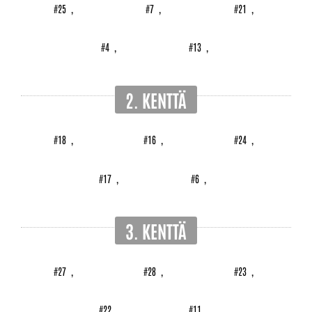
#25
,
#7
,
#21
,
#4
,
#13
,
2. KENTTÄ
#18
,
#16
,
#24
,
#17
,
#6
,
3. KENTTÄ
#27
,
#28
,
#23
,
#22
,
#11
,