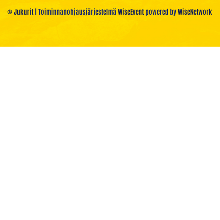
© Jukurit
| Toiminnanohjausjärjestelmä
WiseEvent
powered by
WiseNetwork