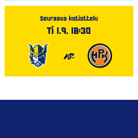
Seuraava kotiottelu
Ti 1.9. 18:30
VS.