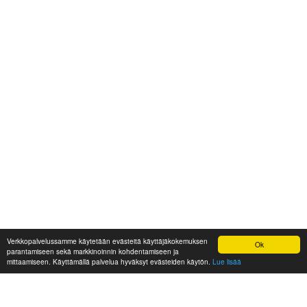
Verkkopalvelussamme käytetään evästeitä käyttäjäkokemuksen
Ok
parantamiseen sekä markkinoinnin kohdentamiseen ja
mittaamiseen. Käyttämällä palvelua hyväksyt evästeiden käytön.
Lue lisää