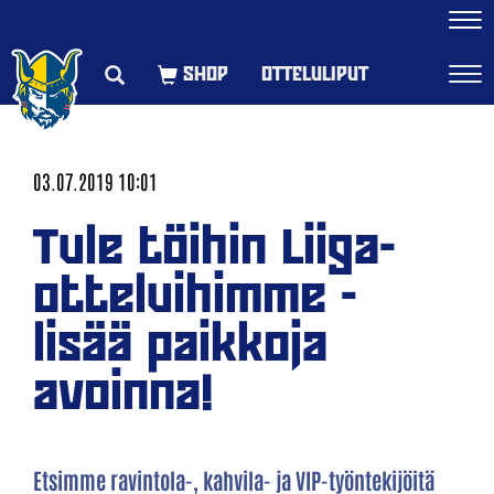
Navi
OTTELULIPUT
Navi
03.07.2019 10:01
Tule töihin Liiga-
otteluihimme -
lisää paikkoja
avoinna!
Etsimme ravintola-, kahvila- ja VIP-työntekijöitä