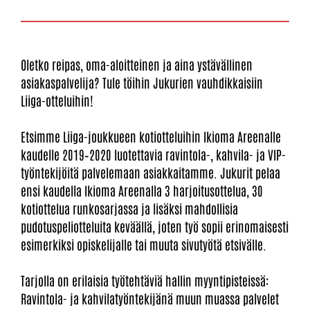
Oletko reipas, oma-aloitteinen ja aina ystävällinen
asiakaspalvelija? Tule töihin Jukurien vauhdikkaisiin
Liiga-otteluihin!
Etsimme Liiga-joukkueen kotiotteluihin Ikioma Areenalle
kaudelle 2019–2020 luotettavia ravintola-, kahvila- ja VIP-
työntekijöitä palvelemaan asiakkaitamme. Jukurit pelaa
ensi kaudella Ikioma Areenalla 3 harjoitusottelua, 30
kotiottelua runkosarjassa ja lisäksi mahdollisia
pudotuspeliotteluita keväällä, joten työ sopii erinomaisesti
esimerkiksi opiskelijalle tai muuta sivutyötä etsivälle.
Tarjolla on erilaisia työtehtäviä hallin myyntipisteissä:
Ravintola- ja kahvilatyöntekijänä muun muassa palvelet