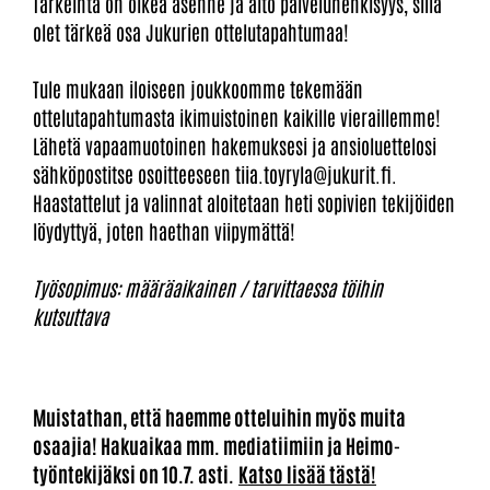
Tärkeintä on oikea asenne ja aito palveluhenkisyys, sillä
olet tärkeä osa Jukurien ottelutapahtumaa!
Tule mukaan iloiseen joukkoomme tekemään
ottelutapahtumasta ikimuistoinen kaikille vieraillemme!
Lähetä vapaamuotoinen hakemuksesi ja ansioluettelosi
sähköpostitse osoitteeseen tiia.toyryla@jukurit.fi.
Haastattelut ja valinnat aloitetaan heti sopivien tekijöiden
löydyttyä, joten haethan viipymättä!
Työsopimus: määräaikainen / tarvittaessa töihin
kutsuttava
Muistathan, että haemme otteluihin myös muita
osaajia! Hakuaikaa mm. mediatiimiin ja Heimo-
työntekijäksi on 10.7. asti.
Katso lisää tästä!