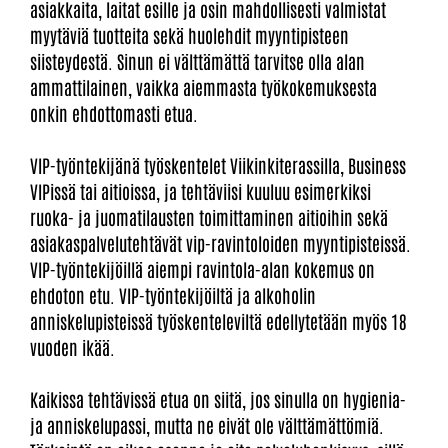
asiakkaita, laitat esille ja osin mahdollisesti valmistat
myytäviä tuotteita sekä huolehdit myyntipisteen
siisteydestä. Sinun ei välttämättä tarvitse olla alan
ammattilainen, vaikka aiemmasta työkokemuksesta
onkin ehdottomasti etua.
VIP-työntekijänä työskentelet Viikinkiterassilla, Business
VIPissä tai aitioissa, ja tehtäviisi kuuluu esimerkiksi
ruoka- ja juomatilausten toimittaminen aitioihin sekä
asiakaspalvelutehtävät vip-ravintoloiden myyntipisteissä.
VIP-työntekijöillä aiempi ravintola-alan kokemus on
ehdoton etu. VIP-työntekijöiltä ja alkoholin
anniskelupisteissä työskenteleviltä edellytetään myös 18
vuoden ikää.
Kaikissa tehtävissä etua on siitä, jos sinulla on hygienia-
ja anniskelupassi, mutta ne eivät ole välttämättömiä.