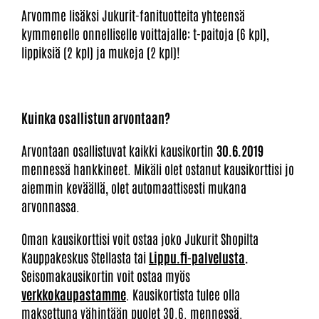
Arvomme lisäksi Jukurit-fanituotteita yhteensä
kymmenelle onnelliselle voittajalle: t-paitoja (6 kpl),
lippiksiä (2 kpl) ja mukeja (2 kpl)!
Kuinka osallistun arvontaan?
Arvontaan osallistuvat kaikki kausikortin
30.6.2019
mennessä hankkineet. Mikäli olet ostanut kausikorttisi jo
aiemmin keväällä, olet automaattisesti mukana
arvonnassa.
Oman kausikorttisi voit ostaa joko Jukurit Shopilta
Kauppakeskus Stellasta tai
Lippu.fi-palvelusta
.
Seisomakausikortin voit ostaa myös
verkkokaupastamme
. Kausikortista tulee olla
maksettuna vähintään puolet 30.6. mennessä.