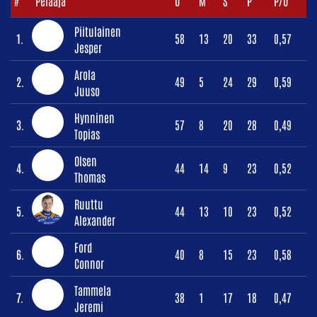
#
Pelaaja
O
M
S
P
P/O
Piitulainen
1.
58
13
20
33
0,57
Jesper
Arola
2.
49
5
24
29
0,59
Juuso
Hynninen
3.
57
8
20
28
0,49
Topias
Olsen
4.
44
14
9
23
0,52
Thomas
Ruuttu
5.
44
13
10
23
0,52
Alexander
Ford
6.
40
8
15
23
0,58
Connor
Tammela
7.
38
1
17
18
0,47
Jeremi