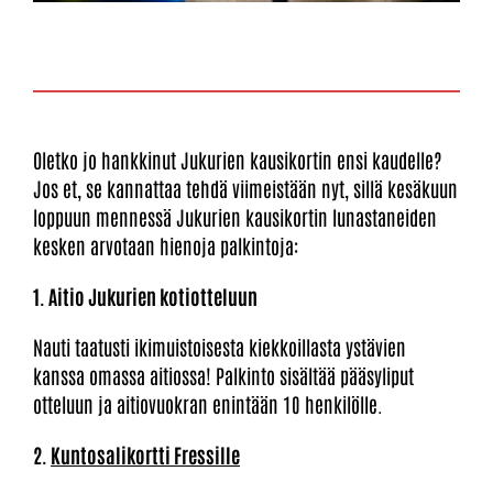
Oletko jo hankkinut Jukurien kausikortin ensi kaudelle?
Jos et, se kannattaa tehdä viimeistään nyt, sillä kesäkuun
loppuun mennessä Jukurien kausikortin lunastaneiden
kesken arvotaan hienoja palkintoja:
1. Aitio Jukurien kotiotteluun
Nauti taatusti ikimuistoisesta kiekkoillasta ystävien
kanssa omassa aitiossa! Palkinto sisältää pääsyliput
otteluun ja aitiovuokran enintään 10 henkilölle.
2.
Kuntosalikortti Fressille