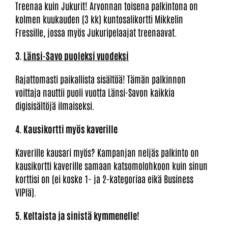
Treenaa kuin Jukurit! Arvonnan toisena palkintona on
kolmen kuukauden (3 kk) kuntosalikortti Mikkelin
Fressille, jossa myös Jukuripelaajat treenaavat.
3.
Länsi-Savo puoleksi vuodeksi
Rajattomasti paikallista sisältöä! Tämän palkinnon
voittaja nauttii puoli vuotta Länsi-Savon kaikkia
digisisältöjä ilmaiseksi.
4. Kausikortti myös kaverille
Kaverille kausari myös? Kampanjan neljäs palkinto on
kausikortti kaverille samaan katsomolohkoon kuin sinun
korttisi on (ei koske 1- ja 2-kategoriaa eikä Business
VIPIä).
5. Keltaista ja sinistä kymmenelle!