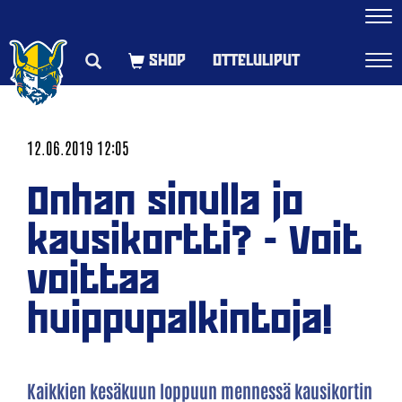
Navi
OTTELULIPUT
Navi
12.06.2019 12:05
Onhan sinulla jo
kausikortti? - Voit
voittaa
huippupalkintoja!
Kaikkien kesäkuun loppuun mennessä kausikortin