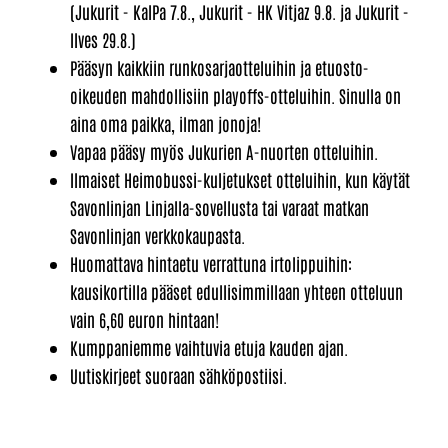
(Jukurit - KalPa 7.8., Jukurit - HK Vitjaz 9.8. ja Jukurit -
Ilves 29.8.)
Pääsyn kaikkiin runkosarjaotteluihin ja etuosto-
oikeuden mahdollisiin playoffs-otteluihin. Sinulla on
aina oma paikka, ilman jonoja!
Vapaa pääsy myös Jukurien A-nuorten otteluihin.
Ilmaiset Heimobussi-kuljetukset otteluihin, kun käytät
Savonlinjan Linjalla-sovellusta tai varaat matkan
Savonlinjan verkkokaupasta.
Huomattava hintaetu verrattuna irtolippuihin:
kausikortilla pääset edullisimmillaan yhteen otteluun
vain 6,60 euron hintaan!
Kumppaniemme vaihtuvia etuja kauden ajan.
Uutiskirjeet suoraan sähköpostiisi.