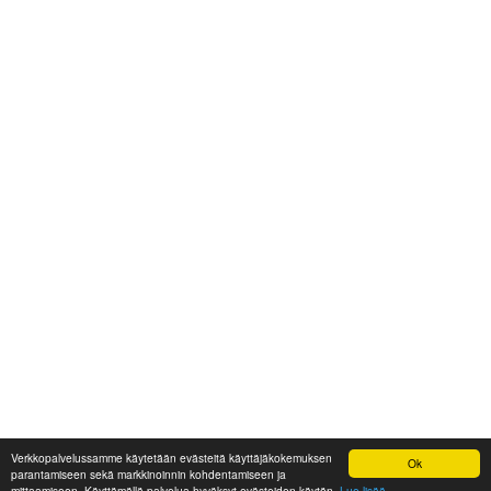
Verkkopalvelussamme käytetään evästeitä käyttäjäkokemuksen
Ok
parantamiseen sekä markkinoinnin kohdentamiseen ja
mittaamiseen. Käyttämällä palvelua hyväksyt evästeiden käytön.
Lue lisää