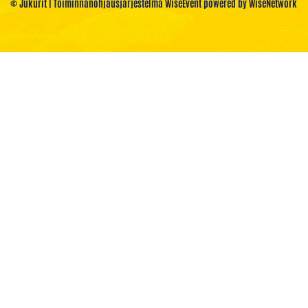
© Jukurit
| Toiminnanohjausjärjestelmä
WiseEvent
powered by
WiseNetwork