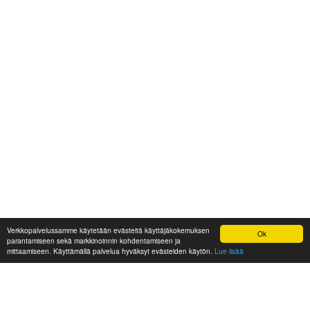
Verkkopalvelussamme käytetään evästeitä käyttäjäkokemuksen
Ok
parantamiseen sekä markkinoinnin kohdentamiseen ja
mittaamiseen. Käyttämällä palvelua hyväksyt evästeiden käytön.
Lue lisää