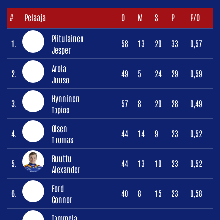
#
Pelaaja
O
M
S
P
P/O
Piitulainen
1.
58
13
20
33
0,57
Jesper
Arola
2.
49
5
24
29
0,59
Juuso
Hynninen
3.
57
8
20
28
0,49
Topias
Olsen
4.
44
14
9
23
0,52
Thomas
Ruuttu
5.
44
13
10
23
0,52
Alexander
Ford
6.
40
8
15
23
0,58
Connor
Tammela