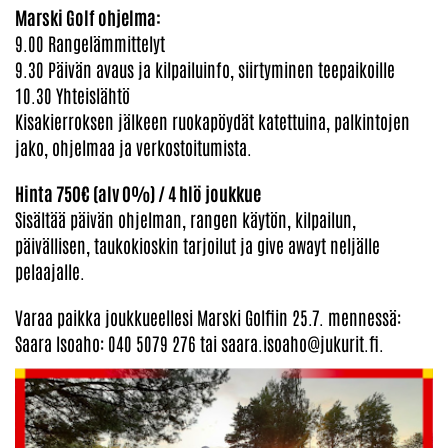
Marski Golf ohjelma:
9.00 Rangelämmittelyt
9.30 Päivän avaus ja kilpailuinfo, siirtyminen teepaikoille
10.30 Yhteislähtö
Kisakierroksen jälkeen ruokapöydät katettuina, palkintojen
jako, ohjelmaa ja verkostoitumista.
Hinta 750€ (alv 0%) / 4 hlö joukkue
Sisältää päivän ohjelman, rangen käytön, kilpailun,
päivällisen, taukokioskin tarjoilut ja give awayt neljälle
pelaajalle.
Varaa paikka joukkueellesi Marski Golfiin 25.7. mennessä:
​​​​​​​Saara Isoaho: 040 5079 276 tai saara.isoaho@jukurit.fi.