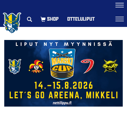
Navi
OTTELULIPUT
Navi