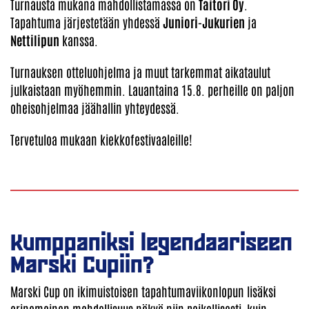
Turnausta mukana mahdollistamassa on
Taitori Oy
.
Tapahtuma järjestetään yhdessä
Juniori-Jukurien
ja
Nettilipun
kanssa.
Turnauksen otteluohjelma ja muut tarkemmat aikataulut
julkaistaan myöhemmin. Lauantaina 15.8. perheille on paljon
oheisohjelmaa jäähallin yhteydessä.
Tervetuloa mukaan kiekkofestivaaleille!
Kumppaniksi legendaariseen
Marski Cupiin?
Marski Cup on ikimuistoisen tapahtumaviikonlopun lisäksi