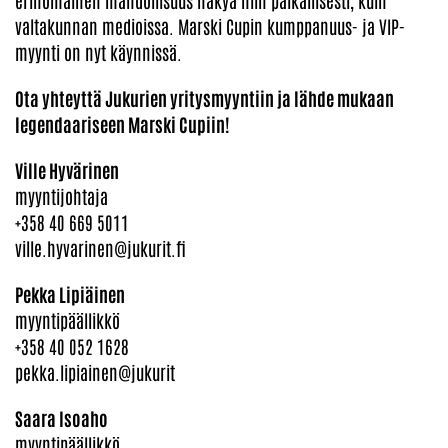
erinomainen mahdollisuus näkyä niin paikallisesti, kuin
valtakunnan medioissa. Marski Cupin kumppanuus- ja VIP-
myynti on nyt käynnissä.
Ota yhteyttä Jukurien yritysmyyntiin ja lähde mukaan
legendaariseen Marski Cupiin!
Ville Hyvärinen
myyntijohtaja
+358 40 669 5011
ville.hyvarinen@jukurit.fi
Pekka Lipiäinen
myyntipäällikkö
+358 40 052 1628
pekka.lipiainen@jukurit
Saara Isoaho
myyntipäällikkö