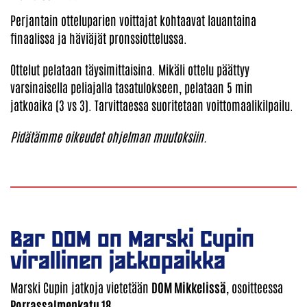
Perjantain otteluparien voittajat kohtaavat lauantaina
finaalissa ja häviäjät pronssiottelussa.
Ottelut pelataan täysimittaisina. Mikäli ottelu päättyy
varsinaisella peliajalla tasatulokseen, pelataan 5 min
jatkoaika (3 vs 3). Tarvittaessa suoritetaan voittomaalikilpailu.
Pidätämme oikeudet ohjelman muutoksiin.
Bar DOM on Marski Cupin
virallinen jatkopaikka
Marski Cupin jatkoja vietetään
DOM Mikkelissä
, osoitteessa
Porrassalmenkatu 18
.