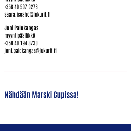
+358 40 507 9276
saara.isoaho@jukurit.fi
Joni Palokangas
myyntipäällikkö
+358 40 194 8730
joni.palokangas@jukurit.fi
Nähdään Marski Cupissa!