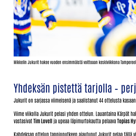
Mikkelin Jukurit hakee vuoden ensimmäistä voittoaan keskiviikkona Tampereel
Yhdeksän pistettä tarjolla – per
Jukurit on sarjassa viimeisenä ja saalistanut 44 ottelusta kasaan
Viime viikolla Jukurit pelasi yhden ottelun. Lauantaina Kärpät hak
vastasivat
Tim Lovell
ja upeaa läpimurtokautta pelaava
Topias H
Kahdeksan ottelun tappioputkeen ajautunut Jukurit pelaa tällä v