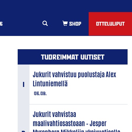
6
OTTELULIPUT
TUOREIMMAT UUTISET
Jukurit vahvistuu puolustaja Alex
Lintuniemellä
06.08.
Jukurit vahvistaa
maalivahtiosastoaan – Jesper