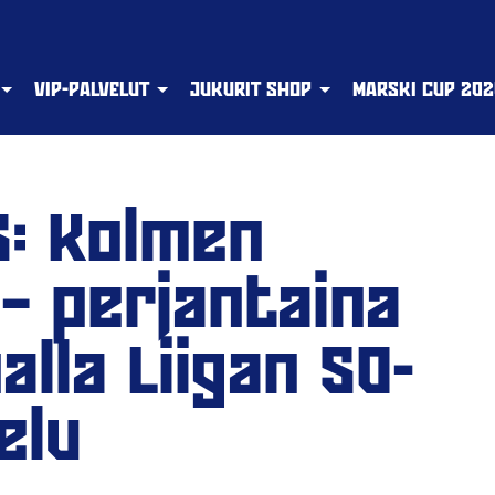
VIP-PALVELUT
JUKURIT SHOP
MARSKI CUP 202
5: Kolmen
 – perjantaina
lla Liigan 50-
elu