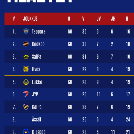
#
JOUKKUE
O
V
JV
JH
H
1.
Tappara
60
35
3
6
16
2.
KooKoo
60
33
7
2
18
3.
SaiPa
60
31
6
7
16
4.
Ilves
60
29
8
4
19
5.
Lukko
60
28
9
4
19
6.
JYP
60
26
11
6
17
7.
KalPa
60
28
7
6
19
8.
Ässät
60
26
6
4
24
9.
K-Espoo
60
23
5
11
21