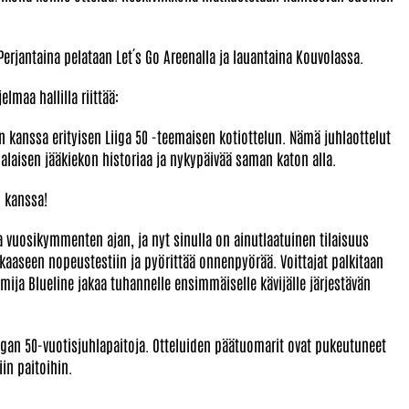
erjantaina pelataan Let´s Go Areenalla ja lauantaina Kouvolassa.
lmaa hallilla riittää:
ran kanssa erityisen Liiga 50 -teemaisen kotiottelun. Nämä juhlaottelut
aisen jääkiekon historiaa ja nykypäivää saman katon alla.
n kanssa!
a vuosikymmenten ajan, ja nyt sinulla on ainutlaatuinen tilaisuus
ikkaaseen nopeustestiin ja pyörittää onnenpyörää. Voittajat palkitaan
toimija Blueline jakaa tuhannelle ensimmäiselle kävijälle järjestävän
iigan 50-vuotisjuhlapaitoja. Otteluiden päätuomarit ovat pukeutuneet
in paitoihin.