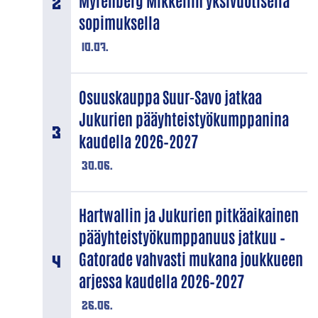
Myrenberg Mikkeliin yksivuotisella
sopimuksella
10.07.
Osuuskauppa Suur-Savo jatkaa
Jukurien pääyhteistyökumppanina
kaudella 2026–2027
30.06.
Hartwallin ja Jukurien pitkäaikainen
pääyhteistyökumppanuus jatkuu –
Gatorade vahvasti mukana joukkueen
arjessa kaudella 2026–2027
26.06.