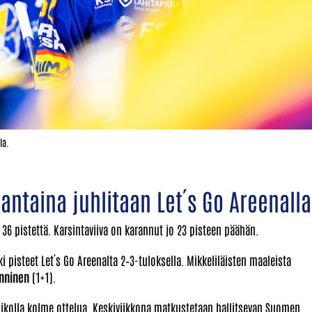
la.
jantaina juhlitaan Let´s Go Areenalla
 36 pistettä. Karsintaviiva on karannut jo 23 pisteen päähän.
i pisteet Let´s Go Areenalta 2–3-tuloksella. Mikkeliläisten maaleista
ynninen
(1+1).
iikolla kolme ottelua. Keskiviikkona matkustetaan hallitsevan Suomen