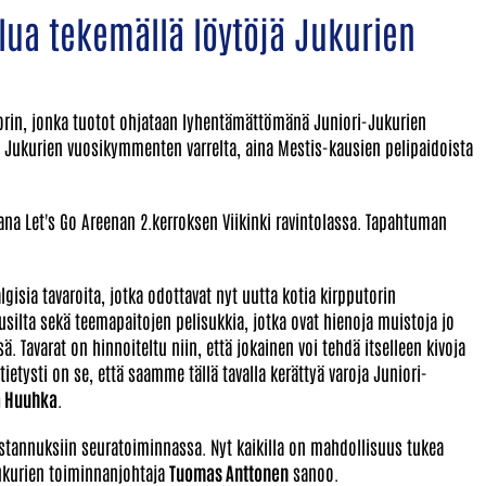
ilua tekemällä löytöjä Jukurien
torin, jonka tuotot ohjataan lyhentämättömänä Juniori-Jukurien
a Jukurien vuosikymmenten varrelta, aina Mestis-kausien pelipaidoista
kana Let's Go Areenan 2.kerroksen Viikinki ravintolassa. Tapahtuman
gisia tavaroita, jotka odottavat nyt uutta kotia kirpputorin
usilta sekä teemapaitojen pelisukkia, jotka ovat hienoja muistoja jo
. Tavarat on hinnoiteltu niin, että jokainen voi tehdä itselleen kivoja
ietysti on se, että saamme tällä tavalla kerättyä varoja Juniori-
 Huuhka
.
tannuksiin seuratoiminnassa. Nyt kaikilla on mahdollisuus tukea
Jukurien toiminnanjohtaja
Tuomas Anttonen
sanoo.