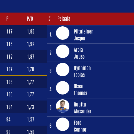
P
P/O
#
Pelaaja
117
1,95
Piitulainen
1.
Jesper
115
1,92
Arola
2.
112
1,87
Juuso
Hynninen
107
1,78
3.
Topias
106
1,77
Olsen
4.
Thomas
106
1,77
Ruuttu
104
1,73
5.
Alexander
94
1,57
Ford
6.
Connor
90
1,50