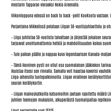
mestarin Tapparan vieraaksi Nokia Areenalla.
Viikonloppuna edessä on back to back -pelit KooKoota vastaan. P
Perjantaina Mikkelissä pelataan Liigan 50-vuotisjuhlaottelu ja ohje
– Liiga juhlistaa 50-vuotista taivaltaan ja järjestää jokaisen seu
tarjoavat unohtumattomia hetkiä ja mahdollisuuden kokea suomal
– Tule paikan päälle ja nappaa kuva legendaarisen Kanada-malja
– Tämä ikoninen pysti on ollut osa suomalaisen jääkiekon tarina
ikuistaa itsesi sen rinnalla. Samalla voit haastaa kaverisi vauhd
Liiga-aiheisilla tuotepalkinnoilla. Liigan virallinen keräilykortti
seuran keräilykortin.
– Liigan mainoskatkoilla katsomoihin jaetaan rajoitettu määrä L
juhlien teemojen mukaisiin, alkuperäistä tuomaripaitaa replikoivi
Liput perjantaille saat
TÄSTÄ
.