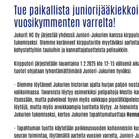
Tue paikallista juniorijääkiekko
vuosikymmenten varrelta!
Jukurit HC Oy järjestää yhdessä Juniori-Jukurien kanssa kirppu
tukemiseksi. Olemme keränneet kirpputorille myytäväksi aarteit
kehystettyihin tauluihin ja kannattajatuotteista pelisukkiin.
Kirpputori järjestetään lauantaina 1.2.2025 klo 12-15 välisenä ai
tuotot ohjataan lyhentämättömänä Juniori-Jukurien hyväksi.
- Olemme löytäneet Jukurien historian ajalta hurjan paljon nostal
valikoimassa. Tavaroista löytyy esimerkiksi pelipaitoja Mestis-ka
itsessään, mutta palvelevat hyvin myös vaikkapa pipolätkäpeleissä
löytöjä, mutta myös arvokkaampia tuotteita löytyy. Ja hienointa t
Jukurien tukemiseksi, kertoo Jukurien tapahtumatuottaja
Henna
- Tapahtuman tuotto käytetään poikkeusvuoden kohonneisiin kus
seuran toimintaa, löytämällä aarteita vuosien varrelta, Juniori-