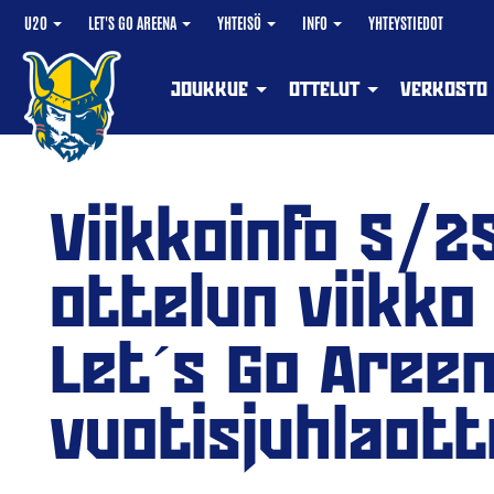
U20
LET'S GO AREENA
YHTEISÖ
INFO
YHTEYSTIEDOT
JOUKKUE
OTTELUT
VERKOSTO
Viikkoinfo 5/2
ottelun viikko
Let´s Go Areena
vuotisjuhlaott